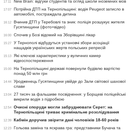
New Brain: відгуки студентів та огляд школи іноземних мов
17:11
Потрійна ДТП на Тернопільщині: водія Peugeot затисло в
17:07
автомобілі, постраждала дитина
Вчинив ДТП у Теребовлі та зник: поліція розшукує жителя
16:12
Гусятинщини (фото+відео)
Спочив у Бозі відомий на Зборівщині лікар
16:00
У Тернополі відбудуться установчі збори асоціації
15:27
нащадків українських жертв польських репресій
Які ключові характеристики у вуличних камер
15:13
відеоспостереження
На Тернопільщині державі повернули будівлю вартістю
15:00
понад 50 млн грн
Уродженець Гусятинщини увійде до Зали світової шахової
14:44
слави
27 тисяч за фальшиве посвідчення: у Борщеві поліцейські
13:04
викрили водія з підробкою
Очисні споруди могли забруднювати Серет: на
12:54
Тернопільщині триває кримінальне розслідування
Кабмін доручив звірити дані чоловіків 18-60 років
12:39
Гольова заміна та яскрава гра: представники Бучача та
12:23