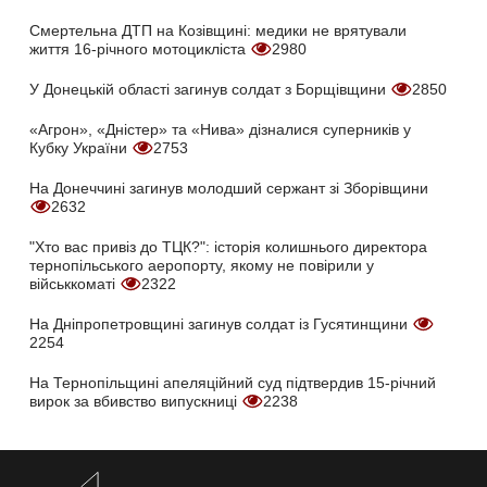
Смертельна ДТП на Козівщині: медики не врятували
життя 16-річного мотоцикліста
2980
У Донецькій області загинув солдат з Борщівщини
2850
«Агрон», «Дністер» та «Нива» дізналися суперників у
Кубку України
2753
На Донеччині загинув молодший сержант зі Зборівщини
2632
"Хто вас привіз до ТЦК?": історія колишнього директора
тернопільського аеропорту, якому не повірили у
військкоматі
2322
На Дніпропетровщині загинув солдат із Гусятинщини
2254
На Тернопільщині апеляційний суд підтвердив 15-річний
вирок за вбивство випускниці
2238