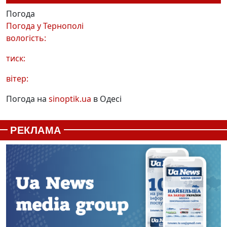
Погода
Погода у
Тернополі
вологість:
тиск:
вітер:
Погода на
sinoptik.ua
в Одесі
РЕКЛАМА