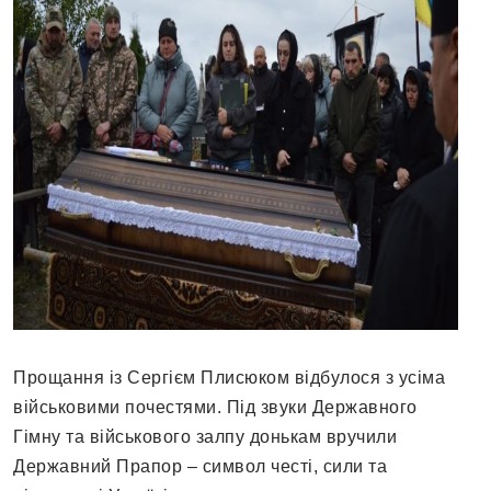
Прощання із Сергієм Плисюком відбулося з усіма
військовими почестями. Під звуки Державного
Гімну та військового залпу донькам вручили
Державний Прапор – символ честі, сили та