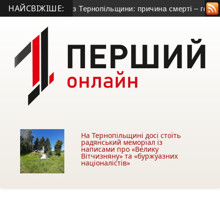
НАЙСВІЖІШЕ:
натометника з Тернопільщини: причина смерті – гостра серце
На Тернопільщині досі стоїть
радянський меморіал із
написами про «Велику
Вітчизняну» та «буржуазних
націоналістів»