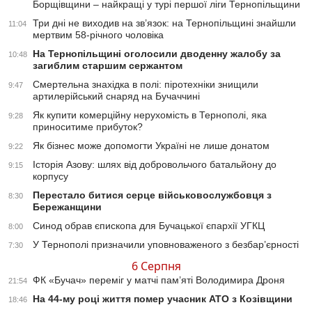
Борщівщини – найкращі у турі першої ліги Тернопільщини
Три дні не виходив на зв’язок: на Тернопільщині знайшли
11:04
мертвим 58-річного чоловіка
На Тернопільщині оголосили дводенну жалобу за
10:48
загиблим старшим сержантом
Смертельна знахідка в полі: піротехніки знищили
9:47
артилерійський снаряд на Бучаччині
Як купити комерційну нерухомість в Тернополі, яка
9:28
приноситиме прибуток?
Як бізнес може допомогти Україні не лише донатом
9:22
Історія Азову: шлях від добровольчого батальйону до
9:15
корпусу
Перестало битися серце військовослужбовця з
8:30
Бережанщини
Синод обрав єпископа для Бучацької єпархії УГКЦ
8:00
У Тернополі призначили уповноваженого з безбар’єрності
7:30
6 Серпня
ФК «Бучач» переміг у матчі пам’яті Володимира Дроня
21:54
На 44-му році життя помер учасник АТО з Козівщини
18:46