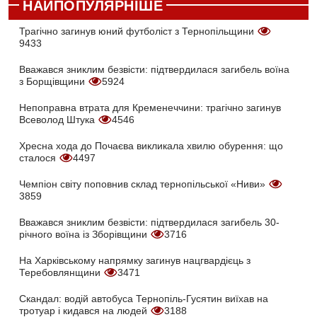
НАЙПОПУЛЯРНІШЕ
Трагічно загинув юний футболіст з Тернопільщини
9433
Вважався зниклим безвісти: підтвердилася загибель воїна
з Борщівщини
5924
Непоправна втрата для Кременеччини: трагічно загинув
Всеволод Штука
4546
Хресна хода до Почаєва викликала хвилю обурення: що
сталося
4497
Чемпіон світу поповнив склад тернопільської «Ниви»
3859
Вважався зниклим безвісти: підтвердилася загибель 30-
річного воїна із Зборівщини
3716
На Харківському напрямку загинув нацгвардієць з
Теребовлянщини
3471
Скандал: водій автобуса Тернопіль-Гусятин виїхав на
тротуар і кидався на людей
3188