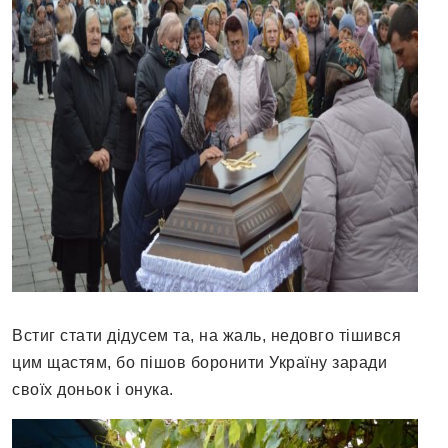
Встиг стати дідусем та, на жаль, недовго тішився
цим щастям, бо пішов боронити Україну заради
своїх доньок і онука.