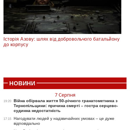
Історія Азову: шлях від добровольчого батальйону
до корпусу
НОВИНИ
7 Серпня
Війна обірвала життя 50-річного гранатометника з
19:20
Тернопільщини: причина смерті – гостра серцево-
судинна недостатність
Нагодувати людей у надзвичайних умовах – це дуже
17:15
відповідально