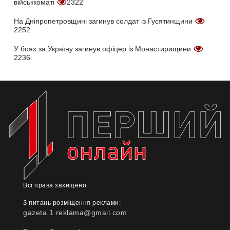
військкоматі
2322
На Дніпропетровщині загинув солдат із Гусятинщини
2252
У боях за Україну загинув офіцер із Монастирищини
2236
Всі права захищено
З питань розміщення реклами:
gazeta.1.reklama@gmail.com