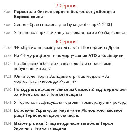
7 Серпня
Перестало битися серце військовослужбовця з
8:30
Бережанщини
Синод обрав єпископа для Бучацької єпархії УГКЦ
8:00
У Тернополі призначили уповноваженого з безбар’єрності
7:30
6 Серпня
ФК «Бучач» переміг у матчі пам’яті Володимира Дроня
21:54
На 44-му році життя помер учасник АТО з Козівщини
18:46
На Зборівщині безвісти зник чоловік із серйозними
18:24
порушеннями зору
Юний волонтер із Заліщиків отримав медаль «За
17:15
жертовність і любов до України»
Понад рік вважався зниклим безвісти: підтвердилася
17:00
загибель воїна з Тернопільщини
У Тернополі зафіксували черговий температурний рекорд
16:48
Боронячи Україну, загинув член Молодіжної міської
15:39
ради Тернополя двох скликань
Майже рік надії: підтвердилася загибель Героя
15:09
України з Тернопільщини