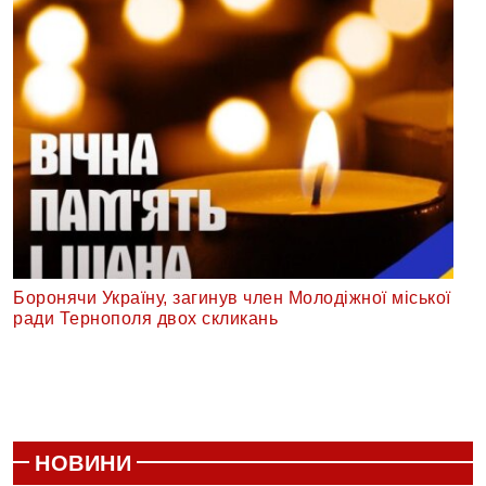
Боронячи Україну, загинув член Молодіжної міської
ради Тернополя двох скликань
НОВИНИ