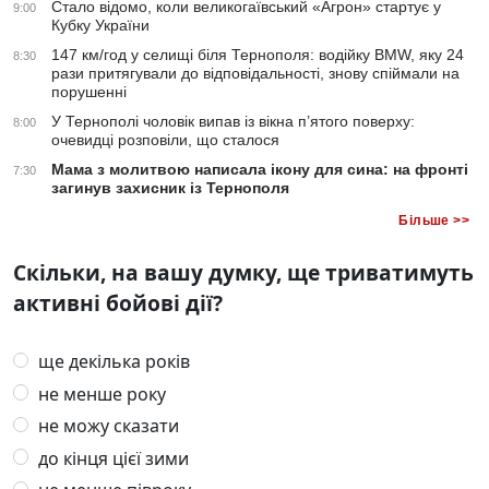
Стало відомо, коли великогаївський «Агрон» стартує у
9:00
Кубку України
147 км/год у селищі біля Тернополя: водійку BMW, яку 24
8:30
рази притягували до відповідальності, знову спіймали на
порушенні
У Тернополі чоловік випав із вікна п’ятого поверху:
8:00
очевидці розповіли, що сталося
Мама з молитвою написала ікону для сина: на фронті
7:30
загинув захисник із Тернополя
Більше >>
Скільки, на вашу думку, ще триватимуть
активні бойові дії?
ще декілька років
не менше року
не можу сказати
до кінця цієї зими