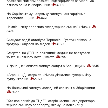
Вважався зниклим безвісти: підтвердилася загибель 30-
річного воїна із Зборівщини
3713
На Харківському напрямку загинув нацгвардієць з
Теребовлянщини
3461
Чемпіон світу поповнив склад тернопільської «Ниви»
3436
Скандал: водій автобуса Тернопіль-Гусятин виїхав на
тротуар і кидався на людей
3150
Смертельна ДТП на Козівщині: медики не врятували
життя 16-річного мотоцикліста
2951
У Донецькій області загинув солдат з Борщівщини
2845
«Агрон», «Дністер» та «Нива» дізналися суперників у
Кубку України
2750
На Донеччині загинув молодший сержант зі Зборівщини
2627
"Хто вас привіз до ТЦК?": історія колишнього директора
тернопільського аеропорту, якому не повірили у