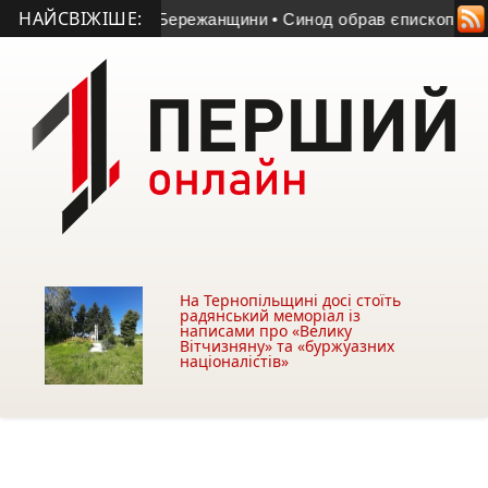
НАЙСВІЖІШЕ:
службовця з Бережанщини
• Синод обрав єпископа для Бучаць
На Тернопільщині досі стоїть
радянський меморіал із
написами про «Велику
Вітчизняну» та «буржуазних
націоналістів»