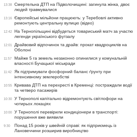
Смертельна ДТП на Підволочищині: загинула жінка, двоє
13:38
людей травмувалися
Європейські мільйони працюють: у Теребовлі активно
13:16
ремонтують центральну вулицю (відео)
На Тернопільщині відбудеться товариський матч за участю
12:42
легенди українського футзалу
Драйвовий відпочинок та драйв: прокат квадроциклів на
12:01
Оболоні
Майже 5 га земель незаконно опинилися у комунальній
11:57
власності Бучацької міськради
Як підтримувати фосфорний баланс ґрунту при
11:42
інтенсивному землеробстві
Кривава ДТП на перехресті в Кременці: постраждали водії
10:55
та четверо пасажирів
У Тернополі капітально відремонтують світлофори на
10:30
чотирьох локаціях
У Тернополі перевірили кондиціонери в транспорті:
10:00
порушення вже виявили
Понад 15 років у швейній справі: як підприємець із
9:30
Лановеччини розширив виробництво