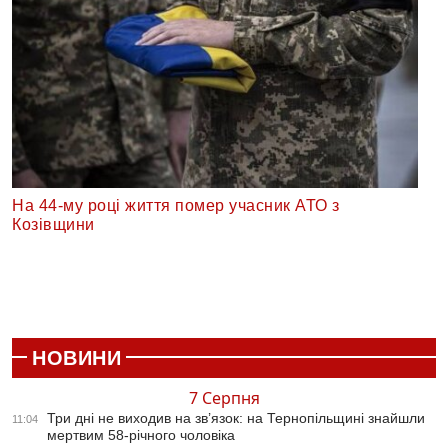
На 44-му році життя помер учасник АТО з
Козівщини
НОВИНИ
7 Серпня
Три дні не виходив на зв’язок: на Тернопільщині знайшли
11:04
мертвим 58-річного чоловіка