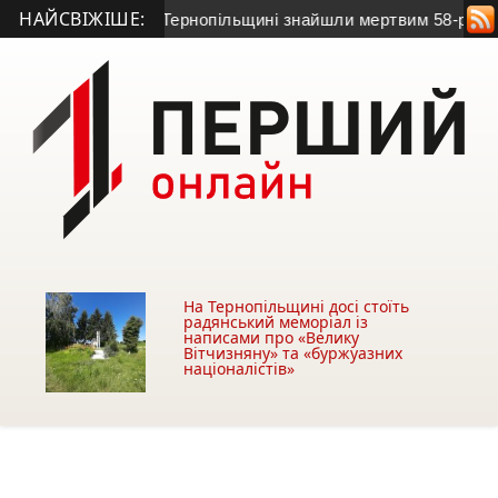
НАЙСВІЖІШЕ:
на зв’язок: на Тернопільщині знайшли мертвим 58-річного чол
На Тернопільщині досі стоїть
радянський меморіал із
написами про «Велику
Вітчизняну» та «буржуазних
націоналістів»