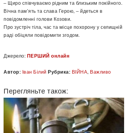
– Щиро співчуваємо рідним та близьким покійного.
Вічна пам’ять та слава Герою, – йдеться в
повідомленні голови Козови.
Про зустріч тіла, час та місце похорону у селищній
раді обіцяли повідомити згодом.
Джерело:
ПЕРШИЙ онлайн
Автор:
Іван Білий
Рубрика:
ВІЙНА
,
Важливо
Перегляньте також: