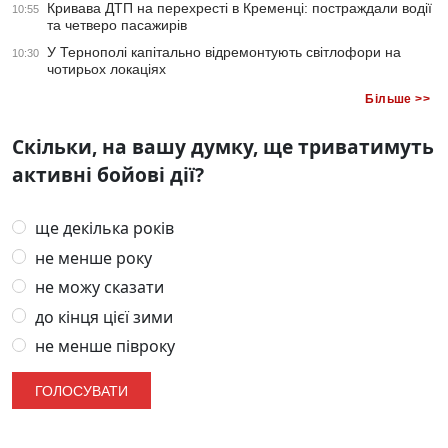
Кривава ДТП на перехресті в Кременці: постраждали водії
10:55
та четверо пасажирів
У Тернополі капітально відремонтують світлофори на
10:30
чотирьох локаціях
Більше >>
Скільки, на вашу думку, ще триватимуть
активні бойові дії?
ще декілька років
не менше року
не можу сказати
до кінця цієї зими
не менше півроку