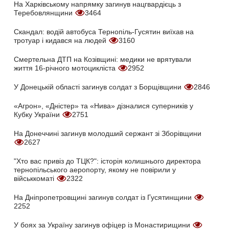
На Харківському напрямку загинув нацгвардієць з
Теребовлянщини
3464
Скандал: водій автобуса Тернопіль-Гусятин виїхав на
тротуар і кидався на людей
3160
Смертельна ДТП на Козівщині: медики не врятували
життя 16-річного мотоцикліста
2952
У Донецькій області загинув солдат з Борщівщини
2846
«Агрон», «Дністер» та «Нива» дізналися суперників у
Кубку України
2751
На Донеччині загинув молодший сержант зі Зборівщини
2627
"Хто вас привіз до ТЦК?": історія колишнього директора
тернопільського аеропорту, якому не повірили у
військкоматі
2322
На Дніпропетровщині загинув солдат із Гусятинщини
2252
У боях за Україну загинув офіцер із Монастирищини