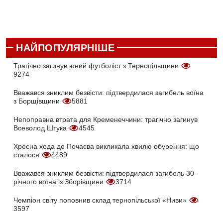
НАЙПОПУЛЯРНІШЕ
Трагічно загинув юний футболіст з Тернопільщини
9274
Вважався зниклим безвісти: підтвердилася загибель воїна
з Борщівщини
5881
Непоправна втрата для Кременеччини: трагічно загинув
Всеволод Штука
4545
Хресна хода до Почаєва викликала хвилю обурення: що
сталося
4489
Вважався зниклим безвісти: підтвердилася загибель 30-
річного воїна із Зборівщини
3714
Чемпіон світу поповнив склад тернопільської «Ниви»
3597