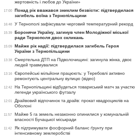
жертовність і любов до України»
Понад рік вважався зниклим безвісти: підтвердилася
17:00
загибель воїна з Тернопільщини
У Тернополі зафіксували черговий температурний рекорд
16:48
Боронячи Україну, загинув член Молодіжної міської
15:39
ради Тернополя двох скликань
Майже рік надії: підтвердилася загибель Героя
15:09
України з Тернопільщини
Смертельна ДТП на Підволочищині: загинула жінка, двоє
13:38
людей травмувалися
Європейські мільйони працюють: у Теребовлі активно
13:16
ремонтують центральну вулицю (відео)
На Тернопільщині відбудеться товариський матч за участю
12:42
легенди українського футзалу
Драйвовий відпочинок та драйв: прокат квадроциклів на
12:01
Оболоні
Майже 5 га земель незаконно опинилися у комунальній
11:57
власності Бучацької міськради
Як підтримувати фосфорний баланс ґрунту при
11:42
інтенсивному землеробстві