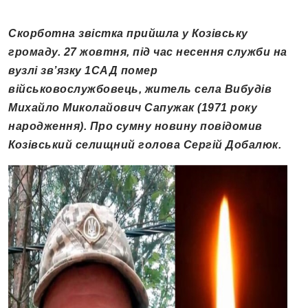
Скорботна звістка прийшла у Козівську
громаду. 27 жовтня, під час несення служби на
вузлі зв’язку 1САД помер
військовослужбовець, житель села Вибудів
Михайло Миколайович Сапужак (1971 року
народження). Про сумну новину повідомив
Козівський селищний голова Сергій Добалюк.