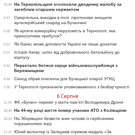
На Тернопільщині оголосили дводенну жалобу за
10:48
загиблим старшим сержантом
Смертельна знахідка в полі: піротехніки знищили
9:47
артилерійський снаряд на Бучаччині
Як купити комерційну нерухомість в Тернополі, яка
9:28
приноситиме прибуток?
Як бізнес може допомогти Україні не лише донатом
9:22
Історія Азову: шлях від добровольчого батальйону до
9:15
корпусу
Перестало битися серце військовослужбовця з
8:30
Бережанщини
Синод обрав єпископа для Бучацької єпархії УГКЦ
8:00
У Тернополі призначили уповноваженого з безбар’єрності
7:30
6 Серпня
ФК «Бучач» переміг у матчі пам’яті Володимира Дроня
21:54
На 44-му році життя помер учасник АТО з Козівщини
18:46
На Зборівщині безвісти зник чоловік із серйозними
18:24
порушеннями зору
Юний волонтер із Заліщиків отримав медаль «За
17:15