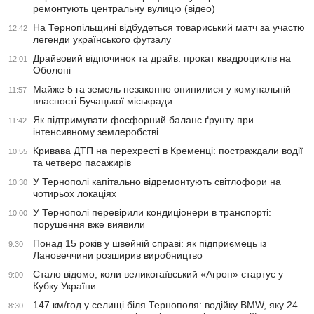
ремонтують центральну вулицю (відео)
На Тернопільщині відбудеться товариський матч за участю
12:42
легенди українського футзалу
Драйвовий відпочинок та драйв: прокат квадроциклів на
12:01
Оболоні
Майже 5 га земель незаконно опинилися у комунальній
11:57
власності Бучацької міськради
Як підтримувати фосфорний баланс ґрунту при
11:42
інтенсивному землеробстві
Кривава ДТП на перехресті в Кременці: постраждали водії
10:55
та четверо пасажирів
У Тернополі капітально відремонтують світлофори на
10:30
чотирьох локаціях
У Тернополі перевірили кондиціонери в транспорті:
10:00
порушення вже виявили
Понад 15 років у швейній справі: як підприємець із
9:30
Лановеччини розширив виробництво
Стало відомо, коли великогаївський «Агрон» стартує у
9:00
Кубку України
147 км/год у селищі біля Тернополя: водійку BMW, яку 24
8:30