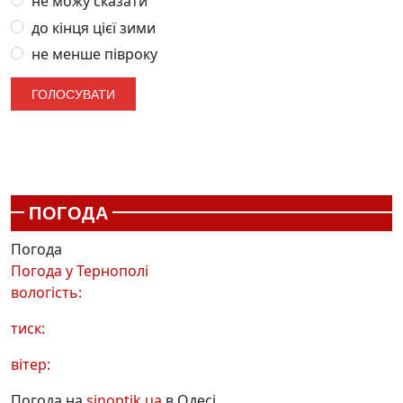
не можу сказати
до кінця цієї зими
не менше півроку
ПОГОДА
Погода
Погода у
Тернополі
вологість:
тиск:
вітер:
Погода на
sinoptik.ua
в Одесі