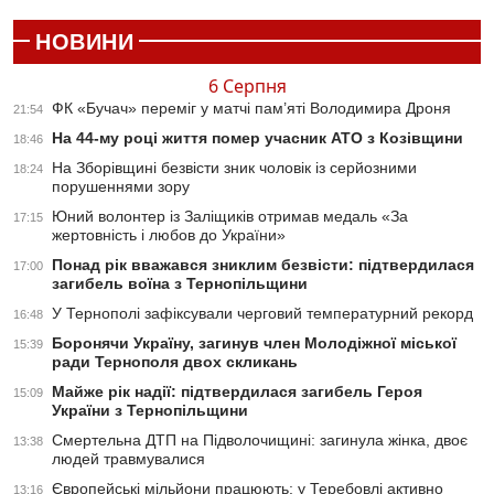
НОВИНИ
6 Серпня
ФК «Бучач» переміг у матчі пам’яті Володимира Дроня
21:54
На 44-му році життя помер учасник АТО з Козівщини
18:46
На Зборівщині безвісти зник чоловік із серйозними
18:24
порушеннями зору
Юний волонтер із Заліщиків отримав медаль «За
17:15
жертовність і любов до України»
Понад рік вважався зниклим безвісти: підтвердилася
17:00
загибель воїна з Тернопільщини
У Тернополі зафіксували черговий температурний рекорд
16:48
Боронячи Україну, загинув член Молодіжної міської
15:39
ради Тернополя двох скликань
Майже рік надії: підтвердилася загибель Героя
15:09
України з Тернопільщини
Смертельна ДТП на Підволочищині: загинула жінка, двоє
13:38
людей травмувалися
Європейські мільйони працюють: у Теребовлі активно
13:16