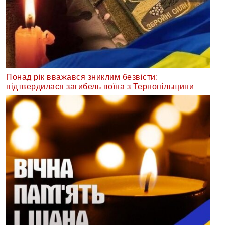
Понад рік вважався зниклим безвісти:
підтвердилася загибель воїна з Тернопільщини