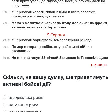
рази притягували до відповідальності, знову спіймали на
порушенні
У Тернополі чоловік випав із вікна п’ятого поверху:
8:00
очевидці розповіли, що сталося
Мама з молитвою написала ікону для сина: на фронті
7:30
загинув захисник із Тернополя
5 Серпня
У Тернополі зафіксували температурний рекорд
23:22
Помер ветеран російсько-української війни з
20:47
Козівщини
На війні загинув 33-річний Захисник із Тернопільщини
19:15
Більше >>
Скільки, на вашу думку, ще триватимуть
активні бойові дії?
ще декілька років
не менше року