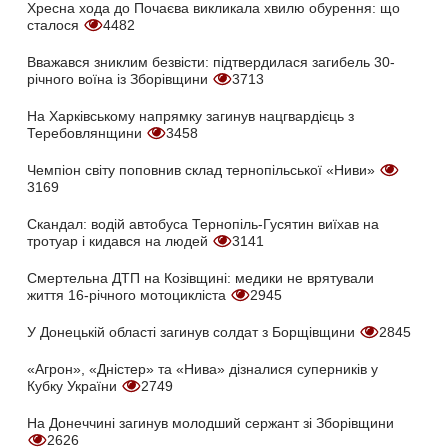
Хресна хода до Почаєва викликала хвилю обурення: що
сталося
4482
Вважався зниклим безвісти: підтвердилася загибель 30-
річного воїна із Зборівщини
3713
На Харківському напрямку загинув нацгвардієць з
Теребовлянщини
3458
Чемпіон світу поповнив склад тернопільської «Ниви»
3169
Скандал: водій автобуса Тернопіль-Гусятин виїхав на
тротуар і кидався на людей
3141
Смертельна ДТП на Козівщині: медики не врятували
життя 16-річного мотоцикліста
2945
У Донецькій області загинув солдат з Борщівщини
2845
«Агрон», «Дністер» та «Нива» дізналися суперників у
Кубку України
2749
На Донеччині загинув молодший сержант зі Зборівщини
2626