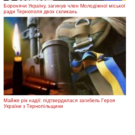
Боронячи Україну, загинув член Молодіжної міської
ради Тернополя двох скликань
Майже рік надії: підтвердилася загибель Героя
України з Тернопільщини