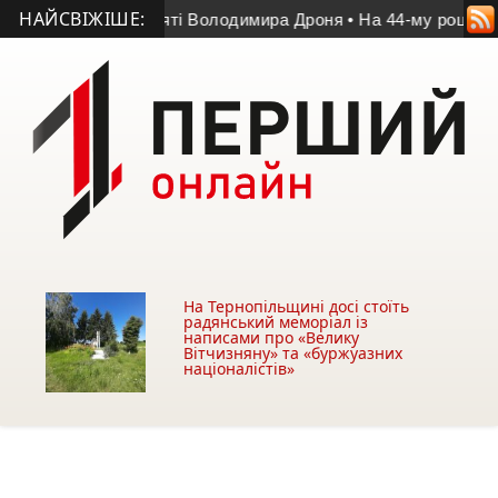
НАЙСВІЖІШЕ:
у матчі пам’яті Володимира Дроня
• На 44-му році життя поме
На Тернопільщині досі стоїть
радянський меморіал із
написами про «Велику
Вітчизняну» та «буржуазних
націоналістів»