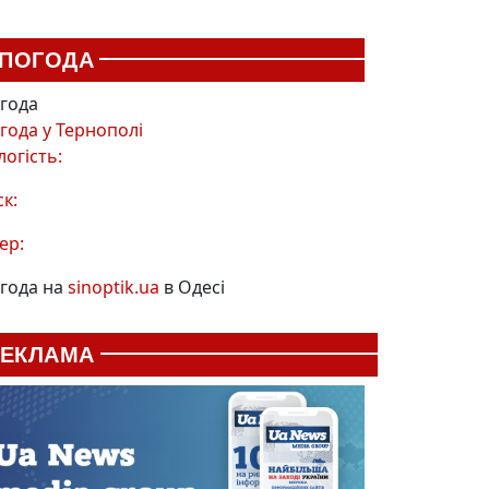
ПОГОДА
года
года у
Тернополі
логість:
ск:
ер:
года на
sinoptik.ua
в Одесі
РЕКЛАМА