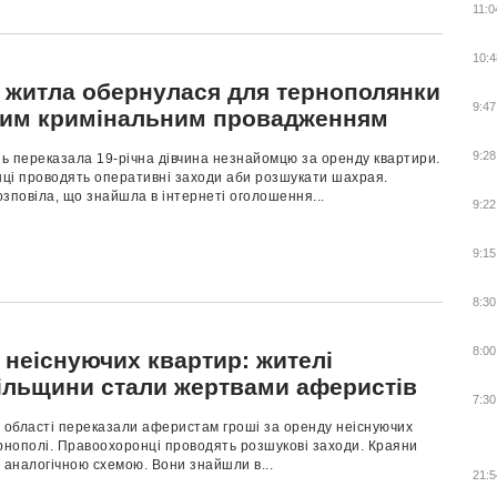
11:0
10:4
 житла обернулася для тернополянки
9:47
тим кримінальним провадженням
9:28
ь переказала 19-річна дівчина незнайомцю за оренду квартири.
ці проводять оперативні заходи аби розшукати шахрая.
зповіла, що знайшла в інтернеті оголошення...
9:22
9:15
8:30
8:00
 неіснуючих квартир: жителі
ільщини стали жертвами аферистів
7:30
в області переказали аферистам гроші за оренду неіснуючих
рнополі. Правоохоронці проводять розшукові заходи. Краяни
 аналогічною схемою. Вони знайшли в...
21:5