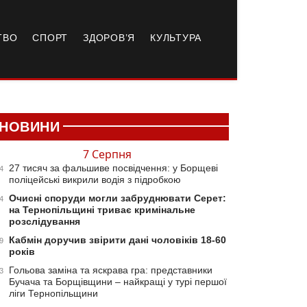
ТВО
СПОРТ
ЗДОРОВ’Я
КУЛЬТУРА
НОВИНИ
7 Серпня
27 тисяч за фальшиве посвідчення: у Борщеві
4
поліцейські викрили водія з підробкою
Очисні споруди могли забруднювати Серет:
4
на Тернопільщині триває кримінальне
розслідування
Кабмін доручив звірити дані чоловіків 18-60
9
років
Гольова заміна та яскрава гра: представники
3
Бучача та Борщівщини – найкращі у турі першої
ліги Тернопільщини