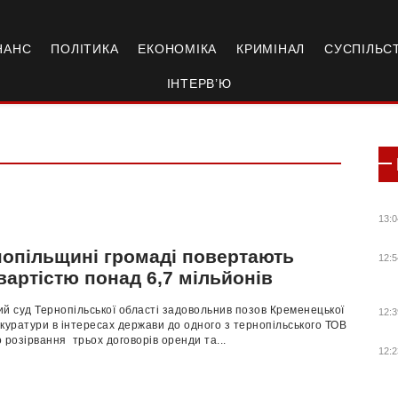
НАНС
ПОЛІТИКА
ЕКОНОМІКА
КРИМІНАЛ
СУСПІЛЬС
ІНТЕРВ’Ю
13:0
нопільщині громаді повертають
12:5
вартістю понад 6,7 мільйонів
й суд Тернопільської області задовольнив позов Кременецької
12:3
куратури в інтересах держави до одного з тернопільського ТОВ
 розірвання трьох договорів оренди та...
12:2