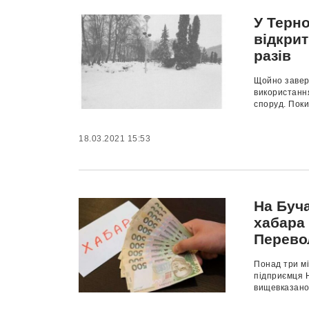
У Терно
відкрит
разів
Щойно завер
використанн
споруд. Поки
18.03.2021 15:53
На Буча
хабара 
Перево
Понад три мі
підприємця Н
вищевказаног