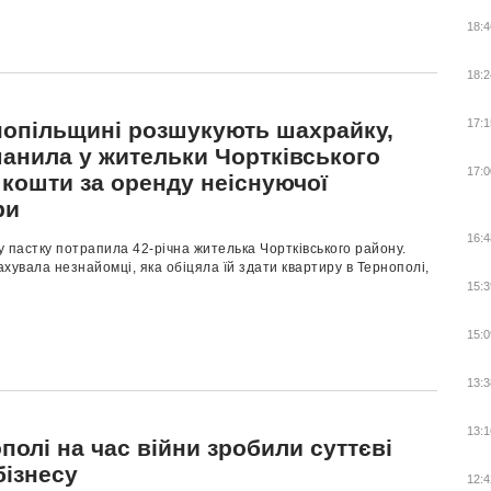
18:4
18:2
17:1
нопільщині розшукують шахрайку,
манила у жительки Чортківського
17:0
 кошти за оренду неіснуючої
ри
16:4
 пастку потрапила 42-річна жителька Чортківського району.
хувала незнайомці, яка обіцяла їй здати квартиру в Тернополі,
15:3
15:0
13:3
13:1
полі на час війни зробили суттєві
бізнесу
12:4