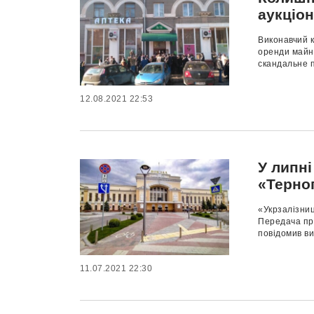
аукціо
Виконавчий к
оренди майна
скандальне п
12.08.2021 22:53
У липні
«Терно
«Укрзалізниц
Передача про
повідомив ви
11.07.2021 22:30