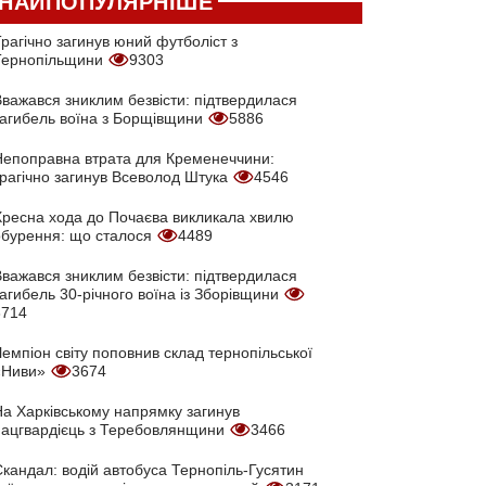
НАЙПОПУЛЯРНІШЕ
рагічно загинув юний футболіст з
Тернопільщини
9303
Вважався зниклим безвісти: підтвердилася
загибель воїна з Борщівщини
5886
Непоправна втрата для Кременеччини:
трагічно загинув Всеволод Штука
4546
Хресна хода до Почаєва викликала хвилю
обурення: що сталося
4489
Вважався зниклим безвісти: підтвердилася
агибель 30-річного воїна із Зборівщини
3714
емпіон світу поповнив склад тернопільської
«Ниви»
3674
На Харківському напрямку загинув
нацгвардієць з Теребовлянщини
3466
кандал: водій автобуса Тернопіль-Гусятин