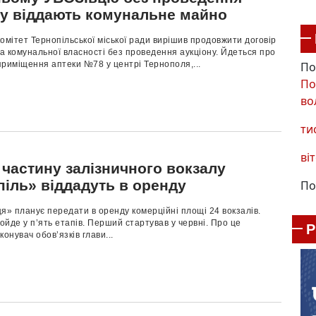
ну віддають комунальне майно
омітет Тернопільської міської ради вирішив продовжити договір
 комунальної власності без проведення аукціону. Йдеться про
По
риміщення аптеки №78 у центрі Тернополя,...
По
во
ти
віт
 частину залізничного вокзалу
піль» віддадуть в оренду
По
я» планує передати в оренду комерційні площі 24 вокзалів.
йде у п’ять етапів. Перший стартував у червні. Про це
конувач обов’язків глави...