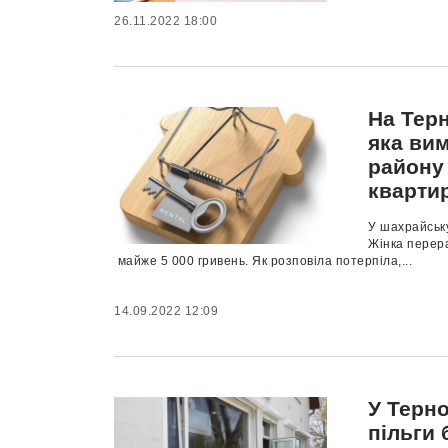
26.11.2022 18:00
На Тер
яка ви
району
кварти
У шахрайську
Жінка перера
майже 5 000 гривень. Як розповіла потерпіла,...
14.09.2022 12:09
У Терно
пільги 