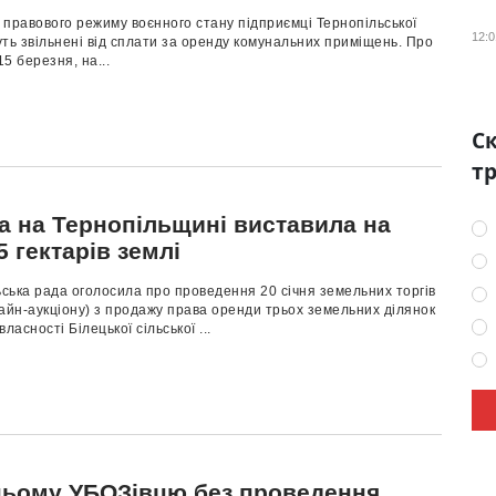
ї правового режиму воєнного стану підприємці Тернопільської
12:0
ть звільнені від сплати за оренду комунальних приміщень. Про
15 березня, на...
Ск
тр
а на Тернопільщині виставила на
5 гектарів землі
ьська рада оголосила про проведення 20 січня земельних торгів
айн-аукціону) з продажу права оренди трьох земельних ділянок
ласності Білецької сільської ...
ьому УБОЗівцю без проведення