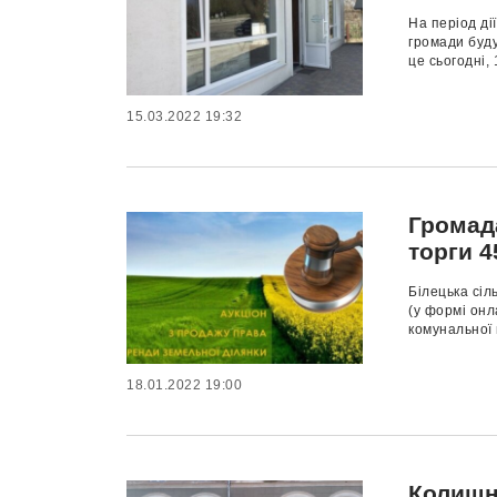
На період ді
громади буду
це сьогодні, 
15.03.2022 19:32
Громад
торги 4
Білецька сіл
(у формі онл
комунальної в
18.01.2022 19:00
Колишн