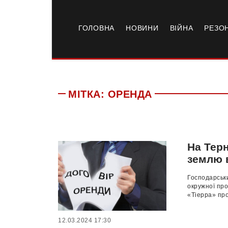
ГОЛОВНА
НОВИНИ
ВІЙНА
РЕЗО
МІТКА:
ОРЕНДА
На Тер
землю 
Господарськи
окружної про
«Тіерра» про
12.03.2024 17:30