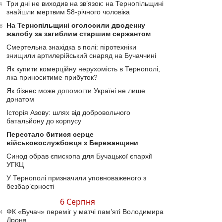
Три дні не виходив на зв’язок: на Тернопільщині
4
знайшли мертвим 58-річного чоловіка
На Тернопільщині оголосили дводенну
8
жалобу за загиблим старшим сержантом
Смертельна знахідка в полі: піротехніки
знищили артилерійський снаряд на Бучаччині
Як купити комерційну нерухомість в Тернополі,
яка приноситиме прибуток?
Як бізнес може допомогти Україні не лише
донатом
Історія Азову: шлях від добровольчого
батальйону до корпусу
Перестало битися серце
військовослужбовця з Бережанщини
Синод обрав єпископа для Бучацької єпархії
УГКЦ
У Тернополі призначили уповноваженого з
безбар’єрності
6 Серпня
ФК «Бучач» переміг у матчі пам’яті Володимира
4
Дроня