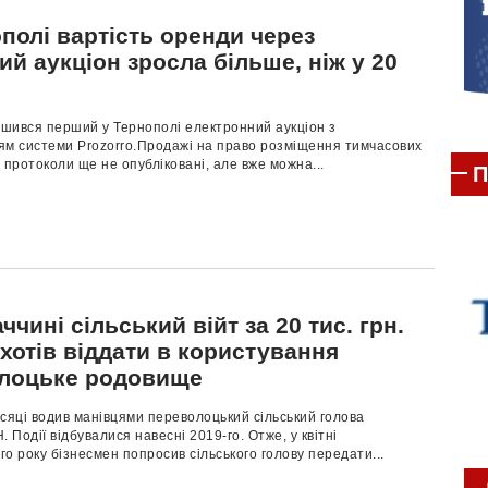
полі вартість оренди через
ий аукціон зросла більше, ніж у 20
шився перший у Тернополі електронний аукціон з
ям системи Prozorro.Продажі на право розміщення тимчасових
 протоколи ще не опубліковані, але вже можна...
П
ччині сільський війт за 20 тис. грн.
хотів віддати в користування
лоцьке родовище
сяці водив манівцями переволоцький сільський голова
. Події відбувалися навесні 2019-го. Отже, у квітні
о року бізнесмен попросив сільського голову передати...