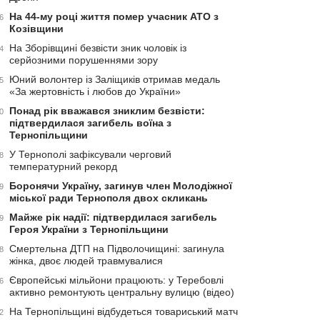
На 44-му році життя помер учасник АТО з
6
Козівщини
На Зборівщині безвісти зник чоловік із
4
серйозними порушеннями зору
Юний волонтер із Заліщиків отримав медаль
5
«За жертовність і любов до України»
Понад рік вважався зниклим безвісти:
0
підтвердилася загибель воїна з
Тернопільщини
У Тернополі зафіксували черговий
8
температурний рекорд
Боронячи Україну, загинув член Молодіжної
9
міської ради Тернополя двох скликань
Майже рік надії: підтвердилася загибель
9
Героя України з Тернопільщини
Смертельна ДТП на Підволочищині: загинула
8
жінка, двоє людей травмувалися
Європейські мільйони працюють: у Теребовлі
6
активно ремонтують центральну вулицю (відео)
На Тернопільщині відбудеться товариський матч
2