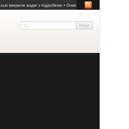
икрили водія з підробкою
• Очисні споруди могли забруднювати 