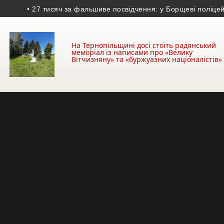
• 27 тисяч за фальшиве посвідчення: у Борщеві поліцейські в
На Тернопільщині досі стоїть радянський
меморіал із написами про «Велику
Вітчизняну» та «буржуазних націоналістів»