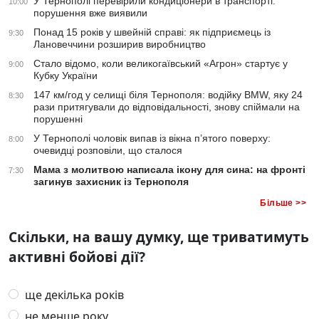
У Тернополі перевірили кондиціонери в транспорті:
10:00
порушення вже виявили
Понад 15 років у швейній справі: як підприємець із
9:30
Лановеччини розширив виробництво
Стало відомо, коли великогаївський «Агрон» стартує у
9:00
Кубку України
147 км/год у селищі біля Тернополя: водійку BMW, яку 24
8:30
рази притягували до відповідальності, знову спіймали на
порушенні
У Тернополі чоловік випав із вікна п’ятого поверху:
8:00
очевидці розповіли, що сталося
Мама з молитвою написала ікону для сина: на фронті
7:30
загинув захисник із Тернополя
Більше >>
Скільки, на вашу думку, ще триватимуть
активні бойові дії?
ще декілька років
не менше року