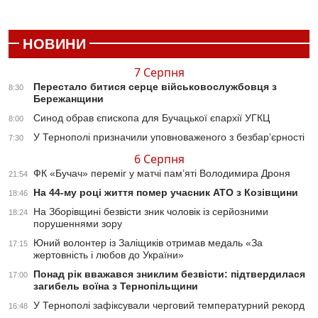
НОВИНИ
7 Серпня
Перестало битися серце військовослужбовця з
8:30
Бережанщини
Синод обрав єпископа для Бучацької єпархії УГКЦ
8:00
У Тернополі призначили уповноваженого з безбар’єрності
7:30
6 Серпня
ФК «Бучач» переміг у матчі пам’яті Володимира Дроня
21:54
На 44-му році життя помер учасник АТО з Козівщини
18:46
На Зборівщині безвісти зник чоловік із серйозними
18:24
порушеннями зору
Юний волонтер із Заліщиків отримав медаль «За
17:15
жертовність і любов до України»
Понад рік вважався зниклим безвісти: підтвердилася
17:00
загибель воїна з Тернопільщини
У Тернополі зафіксували черговий температурний рекорд
16:48