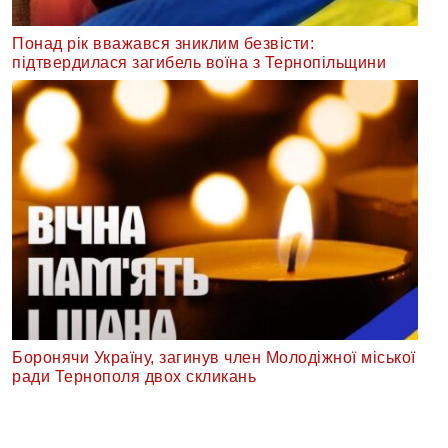
Понад рік вважався зниклим безвісти:
підтвердилася загибель воїна з Тернопільщини
Боронячи Україну, загинув член Молодіжної міської
ради Тернополя двох скликань