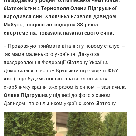
Нещодавно у родині олімпійської чемпіонки,
біатлоністки з Тернополя Олени Підгрушної
народився син. Хлопчика назвали Давидом.
Мабуть, вперше легендарна 38-річна
спортсменка показала назагал свого сина.
– Продовжую приймати вітання у новому статусі –
як мама маленького українця! Дякую за
поздоровлення Федерації біатлону України.
Домовилися з Іваном Крульком (президент ФБУ –
авт.
) , що будемо поповнювати олімпійську
скарбничку країни вже разом із сином, – зазначила
Олена Підгрушна
у підписі до фото з сином
Давидом та очільником українського біатлону.