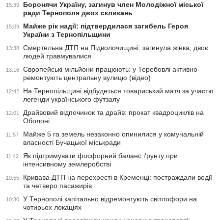
Боронячи Україну, загинув член Молодіжної міської
15:39
ради Тернополя двох скликань
Майже рік надії: підтвердилася загибель Героя
15:09
України з Тернопільщини
Смертельна ДТП на Підволочищині: загинула жінка, двоє
13:38
людей травмувалися
Європейські мільйони працюють: у Теребовлі активно
13:16
ремонтують центральну вулицю (відео)
На Тернопільщині відбудеться товариський матч за участю
12:42
легенди українського футзалу
Драйвовий відпочинок та драйв: прокат квадроциклів на
12:01
Оболоні
Майже 5 га земель незаконно опинилися у комунальній
11:57
власності Бучацької міськради
Як підтримувати фосфорний баланс ґрунту при
11:42
інтенсивному землеробстві
Кривава ДТП на перехресті в Кременці: постраждали водії
10:55
та четверо пасажирів
У Тернополі капітально відремонтують світлофори на
10:30
чотирьох локаціях