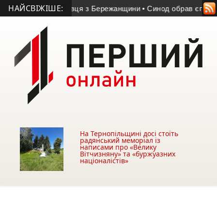
НАЙСВІЖІШЕ:
йськовослужбовця з Бережанщини
• Синод обрав єпископа для
На Тернопільщині досі стоїть
радянський меморіал із
написами про «Велику
Вітчизняну» та «буржуазних
націоналістів»