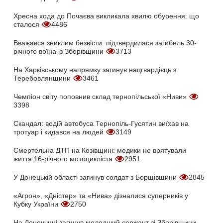
Хресна хода до Почаєва викликала хвилю обурення: що
сталося
4486
Вважався зниклим безвісти: підтвердилася загибель 30-
річного воїна із Зборівщини
3713
На Харківському напрямку загинув нацгвардієць з
Теребовлянщини
3461
Чемпіон світу поповнив склад тернопільської «Ниви»
3398
Скандал: водій автобуса Тернопіль-Гусятин виїхав на
тротуар і кидався на людей
3149
Смертельна ДТП на Козівщині: медики не врятували
життя 16-річного мотоцикліста
2951
У Донецькій області загинув солдат з Борщівщини
2845
«Агрон», «Дністер» та «Нива» дізналися суперників у
Кубку України
2750
На Донеччині загинув молодший сержант зі Зборівщини