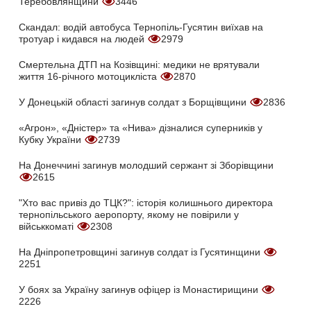
Теребовлянщини
3446
Скандал: водій автобуса Тернопіль-Гусятин виїхав на
тротуар і кидався на людей
2979
Смертельна ДТП на Козівщині: медики не врятували
життя 16-річного мотоцикліста
2870
У Донецькій області загинув солдат з Борщівщини
2836
«Агрон», «Дністер» та «Нива» дізналися суперників у
Кубку України
2739
На Донеччині загинув молодший сержант зі Зборівщини
2615
"Хто вас привіз до ТЦК?": історія колишнього директора
тернопільського аеропорту, якому не повірили у
військкоматі
2308
На Дніпропетровщині загинув солдат із Гусятинщини
2251
У боях за Україну загинув офіцер із Монастирищини
2226