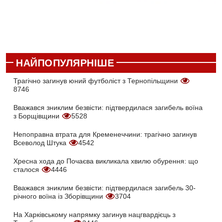
НАЙПОПУЛЯРНІШЕ
Трагічно загинув юний футболіст з Тернопільщини
8746
Вважався зниклим безвісти: підтвердилася загибель воїна
з Борщівщини
5528
Непоправна втрата для Кременеччини: трагічно загинув
Всеволод Штука
4542
Хресна хода до Почаєва викликала хвилю обурення: що
сталося
4446
Вважався зниклим безвісти: підтвердилася загибель 30-
річного воїна із Зборівщини
3704
На Харківському напрямку загинув нацгвардієць з