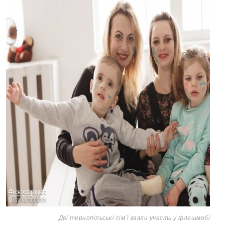
Дві тернопільські сім’ї взяли участь у флешмобі