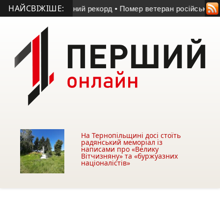
НАЙСВІЖІШЕ:
ли температурний рекорд
• Помер ветеран російсько-українсь
На Тернопільщині досі стоїть
радянський меморіал із
написами про «Велику
Вітчизняну» та «буржуазних
націоналістів»