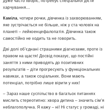
дуже часто хворіє, потребує спеціальної дієти
харчування…
Каміла
, чотири рочки, дівчинка із захворюванням,
яке зустрічається не більше, ніж у ста чоловік на
планеті – лейкоенцефалопатія. Дівчинка також
самостійно не ходить та не говорить.
Дві долі об’єднані страшними діагнозами, проте із
правом на щастя! Досвід показує, що постійні
заняття з ними приводять до позитивних
результатів – діти прогресують у функціональних
навиках, а також соціальних. Вони мають
потенціал, потрібно лише вірити у них!
– Зараз наше суспільство в багатьох питаннях
мислить стереотипно: хвора дитина – значить сім’я
неблагополучна. Я кажу – ні! Ні статус у громаді, ні