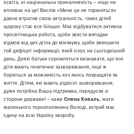
освіта, ні національна приналежність – ніщо не
впливає на це! Вислів «Мене це не торкнеться»
давно втратив свою актуальність, таких дітей
щороку стає все більше. Має відбуватися активна
просвітницька робота, щоби звести випадки
відмов від цих діток до мінімуму, щоби зменшити
той дефіцит інформації, який існує на сьогоднішній
день. Деякі батьки соромляться визнавати, що їхні
діти мають генетичне захворювання, інші ж
борються за можливість хоч якось покращити їм
життя. Дітям, які мають рідкісні захворювання,
дуже потрібна Ваша підтримка, передусім зі
сторони держави! – каже
Олена Коваль
, мати
маленького тернополянина Володі, котрий має
єдину на всю Україну хворобу.