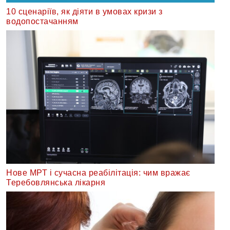
10 сценаріїв, як діяти в умовах кризи з
водопостачанням
Нове МРТ і сучасна реабілітація: чим вражає
Теребовлянська лікарня