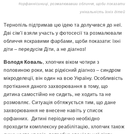
#орфаннісиниці, розмалювавши обличчя, щоби показати
унікальність їхніх дітей
Тернопіль підтримав цю ідею та долучився до неї.
Дві сім’ї взяли участь у фотосесії та розмалювали
обличчя яскравими фарбами, щоби показати: їхні
діти – передусім Діти, а не діагноз!
Володя Коваль
, хлопчик віком чотири з
половиною роки, має рідкісний діагноз – синдром
мікроделеції, він один на всю Україну. Особливість
протікання даного захворювання в тому, що
дитина самостійно не сидить, не ходить та не
розмовляє. Ситуація обтяжується тим, що дане
захворювання не внесене навіть у список
орфанних. Дитині періодично необхідно
проходити комплексну реабілітацію, хлопчик також