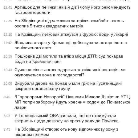
Артишок для печінки: як він діє і чому його рекомендують
12:41
гастроентерологи
На Зборівщині під час жнив загорівся комбайн: вогонь
12:35
охопив 5 тисяч квадратних метрів
На Козівщині легковик зіткнувся з фурою: водій у лікарні
12:10
Жахлива аварія у Кременці: деблокували потерпілого з
11:42
понівеченого авто
Пошкодив дві могили та втік з місця ДТП: суд покарав
10:55
водія на Кременеччині
Сучасна сільськогосподарська техніка як інвестиція: чи
10:43
окуповується вона в господарстві?
Вирубали дерев на понад 6 млн грн: на Гусятинщині
10:00
викрили організовану групу
З “прапорами Новоросії” і іконами Миколи ІІ: віряни УПЦ
8:45
МП попри заборону йдуть хресним ходом до Почаївської
лаври
У Тернопільській ОВА заявили, що не отримували
8:07
звернень щодо дозволу на хресну ходу до Почаєва
На Зборівщині створюють нову відпочинкову зону з
7:43
піщаним пляжем