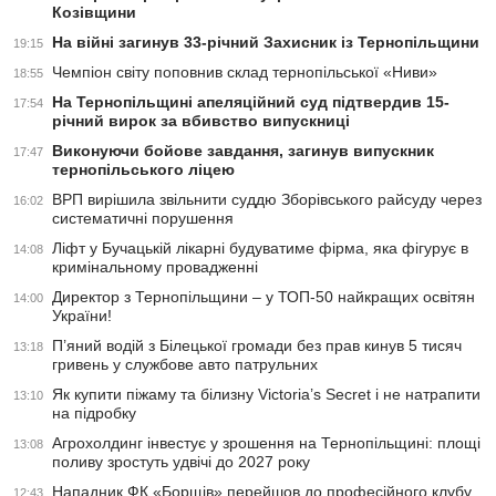
Козівщини
На війні загинув 33-річний Захисник із Тернопільщини
19:15
Чемпіон світу поповнив склад тернопільської «Ниви»
18:55
На Тернопільщині апеляційний суд підтвердив 15-
17:54
річний вирок за вбивство випускниці
Виконуючи бойове завдання, загинув випускник
17:47
тернопільського ліцею
ВРП вирішила звільнити суддю Зборівського райсуду через
16:02
систематичні порушення
Ліфт у Бучацькій лікарні будуватиме фірма, яка фігурує в
14:08
кримінальному провадженні
Директор з Тернопільщини – у ТОП-50 найкращих освітян
14:00
України!
П’яний водій з Білецької громади без прав кинув 5 тисяч
13:18
гривень у службове авто патрульних
Як купити піжаму та білизну Victoria’s Secret і не натрапити
13:10
на підробку
Агрохолдинг інвестує у зрошення на Тернопільщині: площі
13:08
поливу зростуть удвічі до 2027 року
Нападник ФК «Борщів» перейшов до професійного клубу
12:43