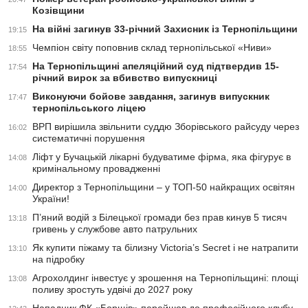
Козівщини
На війні загинув 33-річний Захисник із Тернопільщини
19:15
Чемпіон світу поповнив склад тернопільської «Ниви»
18:55
На Тернопільщині апеляційний суд підтвердив 15-
17:54
річний вирок за вбивство випускниці
Виконуючи бойове завдання, загинув випускник
17:47
тернопільського ліцею
ВРП вирішила звільнити суддю Зборівського райсуду через
16:02
систематичні порушення
Ліфт у Бучацькій лікарні будуватиме фірма, яка фігурує в
14:08
кримінальному провадженні
Директор з Тернопільщини – у ТОП-50 найкращих освітян
14:00
України!
П’яний водій з Білецької громади без прав кинув 5 тисяч
13:18
гривень у службове авто патрульних
Як купити піжаму та білизну Victoria’s Secret і не натрапити
13:10
на підробку
Агрохолдинг інвестує у зрошення на Тернопільщині: площі
13:08
поливу зростуть удвічі до 2027 року