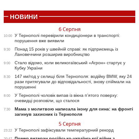
НОВИНИ
6 Серпня
У Тернополі перевірили кондиціонери в транспорті:
10:00
порушення вже виявили
Понад 15 років у швейній справі: як підприємець із
9:30
Лановеччини розширив виробництво
Стало відомо, коли великогаївський «Агрон» стартує у
9:00
Кубку України
147 км/год у селищі біля Тернополя: водійку BMW, яку 24
8:30
рази притягували до відповідальності, знову спіймали на
порушенні
У Тернополі чоловік випав із вікна п’ятого поверху:
8:00
очевидці розповіли, що сталося
Мама з молитвою написала ікону для сина: на фронті
7:30
загинув захисник із Тернополя
5 Серпня
У Тернополі зафіксували температурний рекорд
23:22
Помер ветеран російсько-української війни з
20:47