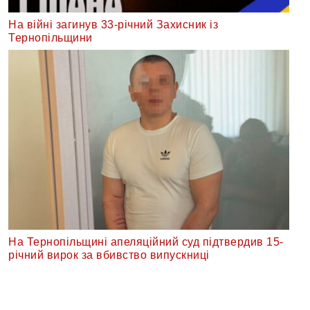
На війні загинув 33-річний Захисник із
Тернопільщини
На Тернопільщині апеляційний суд підтвердив 15-
річний вирок за вбивство випускниці