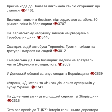
Хресна хода до Почаєва викликала хвилю обурення: що
сталося
4461
Вважався зниклим безвісти: підтвердилася загибель 30-
річного воїна із Зборівщини
3707
На Харківському напрямку загинув нацгвардієць з
Теребовлянщини
3448
Скандал: водій автобуса Тернопіль-Гусятин виїхав на
тротуар і кидався на людей
3012
Смертельна ДТП на Козівщині: медики не врятували
життя 16-річного мотоцикліста
2889
У Донецькій області загинув солдат з Борщівщини
2839
«Агрон», «Дністер» та «Нива» дізналися суперників у
Кубку України
2741
На Донеччині загинув молодший сержант зі Зборівщини
2615
"Хто вас привіз до ТЦК?": історія колишнього директора