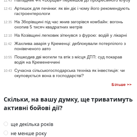
Нападник ФК «Борщів» перейшов до професійного клубу
12:43
Артишок для печінки: як він діє і чому його рекомендують
12:41
гастроентерологи
На Зборівщині під час жнив загорівся комбайн: вогонь
12:35
охопив 5 тисяч квадратних метрів
На Козівщині легковик зіткнувся з фурою: водій у лікарні
12:10
Жахлива аварія у Кременці: деблокували потерпілого з
11:42
понівеченого авто
Пошкодив дві могили та втік з місця ДТП: суд покарав
10:55
водія на Кременеччині
Сучасна сільськогосподарська техніка як інвестиція: чи
10:43
окуповується вона в господарстві?
Більше >>
Скільки, на вашу думку, ще триватимуть
активні бойові дії?
ще декілька років
не менше року