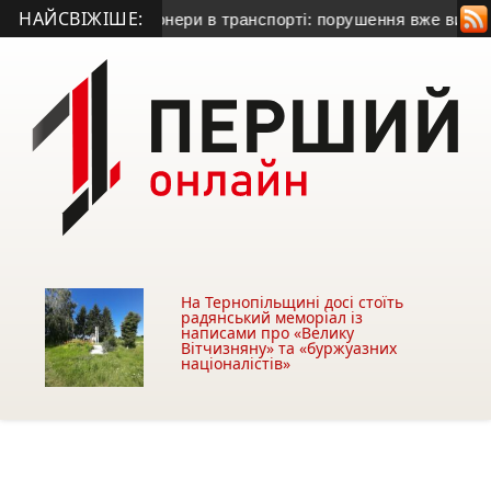
НАЙСВІЖІШЕ:
вірили кондиціонери в транспорті: порушення вже виявили
• 
На Тернопільщині досі стоїть
радянський меморіал із
написами про «Велику
Вітчизняну» та «буржуазних
націоналістів»