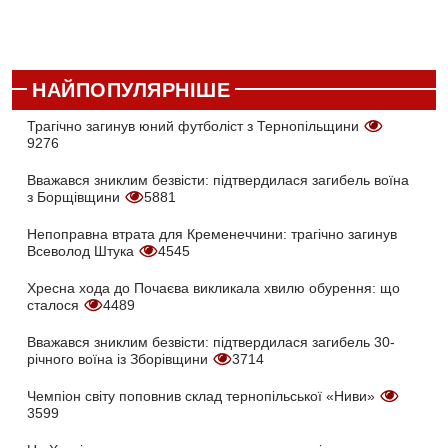
НАЙПОПУЛЯРНІШЕ
Трагічно загинув юний футболіст з Тернопільщини
9276
Вважався зниклим безвісти: підтвердилася загибель воїна
з Борщівщини
5881
Непоправна втрата для Кременеччини: трагічно загинув
Всеволод Штука
4545
Хресна хода до Почаєва викликала хвилю обурення: що
сталося
4489
Вважався зниклим безвісти: підтвердилася загибель 30-
річного воїна із Зборівщини
3714
Чемпіон світу поповнив склад тернопільської «Ниви»
3599