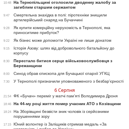
На Тернопільщині оголосили дводенну жалобу за
10:48
загиблим старшим сержантом
Смертельна знахідка в полі: піротехніки знищили
9:47
артилерійський снаряд на Бучаччині
Як купити комерційну нерухомість в Тернополі, яка
9:28
приноситиме прибуток?
Як бізнес може допомогти Україні не лише донатом
9:22
Історія Азову: шлях від добровольчого батальйону до
9:15
корпусу
Перестало битися серце військовослужбовця з
8:30
Бережанщини
Синод обрав єпископа для Бучацької єпархії УГКЦ
8:00
У Тернополі призначили уповноваженого з безбар’єрності
7:30
6 Серпня
ФК «Бучач» переміг у матчі пам’яті Володимира Дроня
21:54
На 44-му році життя помер учасник АТО з Козівщини
18:46
На Зборівщині безвісти зник чоловік із серйозними
18:24
порушеннями зору
Юний волонтер із Заліщиків отримав медаль «За
17:15