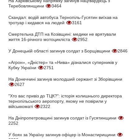
На Харківському напрямку загинув нацгвардієць з
Теребовлянщини
3464
Скандал: водій автобуса Тернопіль-Гусятин виїхав на
тротуар і кидався на людей
3161
Смертельна ДТП на Козівщині: медики не врятували
життя 16-річного мотоцикліста
2952
У Донецькій області загинув солдат з Борщівщини
2846
«Агрон», «Дністер» та «Нива» дізналися суперників у
Кубку України
2751
На Донеччині загинув молодший сержант зі Зборівщини
2627
"Хто вас привіз до ТЦК?": історія колишнього директора
тернопільського аеропорту, якому не повірили у
військкоматі
2322
На Дніпропетровщині загинув солдат із Гусятинщини
2252
У боях за Україну загинув офіцер із Монастирищини