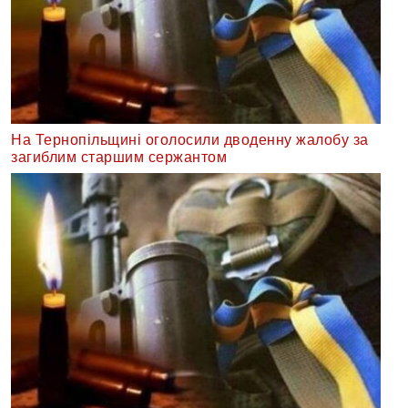
На Тернопільщині оголосили дводенну жалобу за
загиблим старшим сержантом