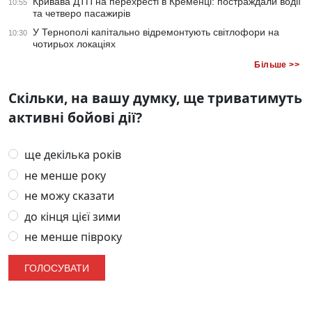
Кривава ДТП на перехресті в Кременці: постраждали водії
10:55
та четверо пасажирів
У Тернополі капітально відремонтують світлофори на
10:30
чотирьох локаціях
Більше >>
Скільки, на вашу думку, ще триватимуть
активні бойові дії?
ще декілька років
не менше року
не можу сказати
до кінця цієї зими
не менше півроку