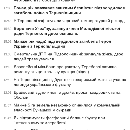
жертовність і любов до України»
Понад рік вважався зниклим безвісти: підтвердилася
17:00
загибель воїна з Тернопільщини
У Тернополі зафіксували черговий температурний рекорд
16:48
Боронячи Україну, загинув член Молодіжної міської
15:39
ради Тернополя двох скликань
Майже рік надії: підтвердилася загибель Героя
15:09
України з Тернопільщини
Смертельна ДТП на Підволочищині: загинула жінка, двоє
13:38
людей травмувалися
Європейські мільйони працюють: у Теребовлі активно
13:16
ремонтують центральну вулицю (відео)
На Тернопільщині відбудеться товариський матч за участю
12:42
легенди українського футзалу
Драйвовий відпочинок та драйв: прокат квадроциклів на
12:01
Оболоні
Майже 5 га земель незаконно опинилися у комунальній
11:57
власності Бучацької міськради
Як підтримувати фосфорний баланс ґрунту при
11:42
інтенсивному землеробстві