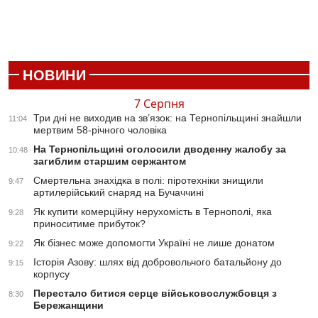
НОВИНИ
7 Серпня
Три дні не виходив на зв’язок: на Тернопільщині знайшли
11:04
мертвим 58-річного чоловіка
На Тернопільщині оголосили дводенну жалобу за
10:48
загиблим старшим сержантом
Смертельна знахідка в полі: піротехніки знищили
9:47
артилерійський снаряд на Бучаччині
Як купити комерційну нерухомість в Тернополі, яка
9:28
приноситиме прибуток?
Як бізнес може допомогти Україні не лише донатом
9:22
Історія Азову: шлях від добровольчого батальйону до
9:15
корпусу
Перестало битися серце військовослужбовця з
8:30
Бережанщини