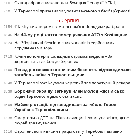
Синод обрав єпископа для Бучацької єпархії УГКЦ
8:00
У Тернополі призначили уповноваженого з безбар’єрності
7:30
6 Серпня
ФК «Бучач» переміг у матчі пам’яті Володимира Дроня
21:54
На 44-му році життя помер учасник АТО з Козівщини
18:46
На Зборівщині безвісти зник чоловік із серйозними
18:24
порушеннями зору
Юний волонтер із Заліщиків отримав медаль «За
17:15
жертовність і любов до України»
Понад рік вважався зниклим безвісти: підтвердилася
17:00
загибель воїна з Тернопільщини
У Тернополі зафіксували черговий температурний рекорд
16:48
Боронячи Україну, загинув член Молодіжної міської
15:39
ради Тернополя двох скликань
Майже рік надії: підтвердилася загибель Героя
15:09
України з Тернопільщини
Смертельна ДТП на Підволочищині: загинула жінка, двоє
13:38
людей травмувалися
Європейські мільйони працюють: у Теребовлі активно
13:16