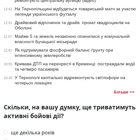
ремонтують центральну вулицю (відео)
На Тернопільщині відбудеться товариський матч за участю
12:42
легенди українського футзалу
Драйвовий відпочинок та драйв: прокат квадроциклів на
12:01
Оболоні
Майже 5 га земель незаконно опинилися у комунальній
11:57
власності Бучацької міськради
Як підтримувати фосфорний баланс ґрунту при
11:42
інтенсивному землеробстві
Кривава ДТП на перехресті в Кременці: постраждали водії
10:55
та четверо пасажирів
У Тернополі капітально відремонтують світлофори на
10:30
чотирьох локаціях
Більше >>
Скільки, на вашу думку, ще триватимуть
активні бойові дії?
ще декілька років