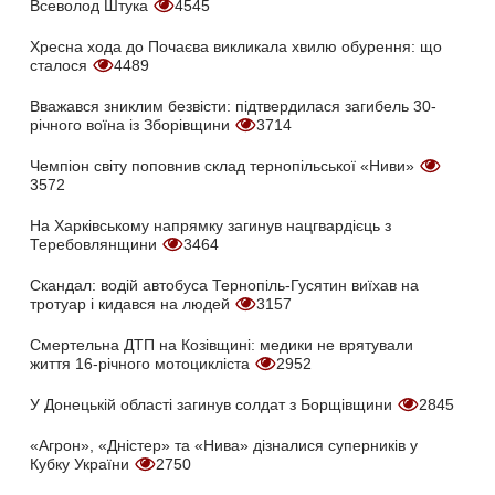
Всеволод Штука
4545
Хресна хода до Почаєва викликала хвилю обурення: що
сталося
4489
Вважався зниклим безвісти: підтвердилася загибель 30-
річного воїна із Зборівщини
3714
Чемпіон світу поповнив склад тернопільської «Ниви»
3572
На Харківському напрямку загинув нацгвардієць з
Теребовлянщини
3464
Скандал: водій автобуса Тернопіль-Гусятин виїхав на
тротуар і кидався на людей
3157
Смертельна ДТП на Козівщині: медики не врятували
життя 16-річного мотоцикліста
2952
У Донецькій області загинув солдат з Борщівщини
2845
«Агрон», «Дністер» та «Нива» дізналися суперників у
Кубку України
2750