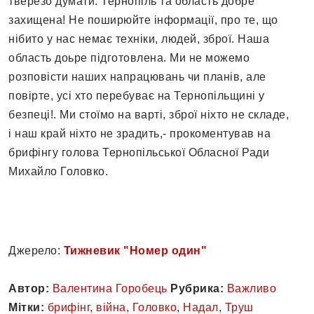
тверезо думати. Тернопіль та область добре
захищена! Не поширюйте інформації, про те, що
нібито у нас немає техніки, людей, зброї. Наша
область доьре підготовлена. Ми не можемо
розповісти наших напрацювань чи планів, але
повірте, усі хто перебуває на Тернопільщині у
безпеці!. Ми стоїмо на варті, зброї ніхто не складе,
і наш край ніхто не зрадить,- прокоментував на
брифінгу голова Тернопільської Обласної Ради
Михайло Головко.
Джерело:
Тижневик "Номер один"
Автор:
Валентина Горобець
Рубрика:
Важливо
Мітки:
брифінг
,
війна
,
Головко
,
Надал
,
Труш