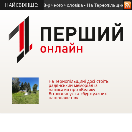
НАЙСВІЖІШЕ:
йшли мертвим 58-річного чоловіка
• На Тернопільщині оголос
На Тернопільщині досі стоїть
радянський меморіал із
написами про «Велику
Вітчизняну» та «буржуазних
націоналістів»