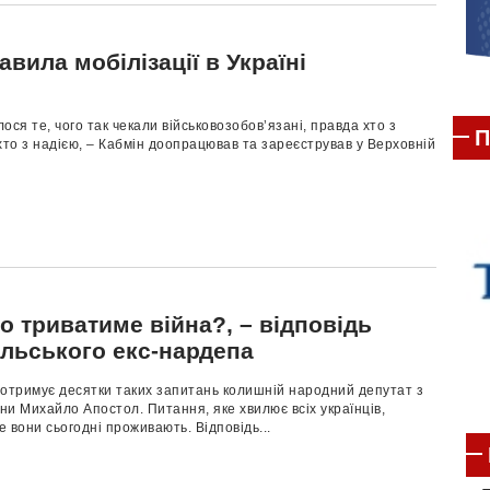
авила мобілізації в Україні
ося те, чого так чекали військовозобов’язані, правда хто з
П
хто з надією, – Кабмін доопрацював та зареєстрував у Верховній
о триватиме війна?, – відповідь
ільського екс-нардепа
 отримує десятки таких запитань колишній народний депутат з
и Михайло Апостол. Питання, яке хвилює всіх українців,
 вони сьогодні проживають. Відповідь...