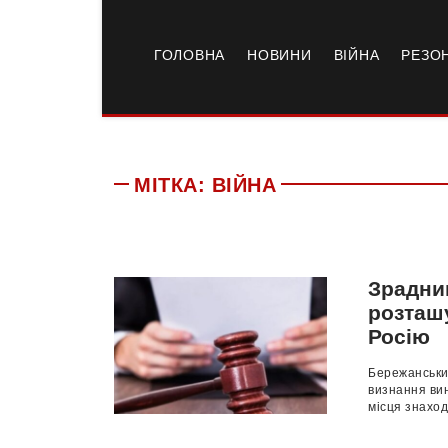
ГОЛОВНА
НОВИНИ
ВІЙНА
РЕЗО
МІТКА:
ВІЙНА
Зрадни
розташ
Росію
Бережанський
визнання ви
місця знаход