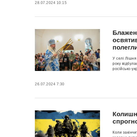
28.07.2024 10:15
Блажен
освятив
полегли
У селі Лішня
року відбула
російсько-укр
26.07.2024 7:30
Колишн
спрогно
Коли закінчи