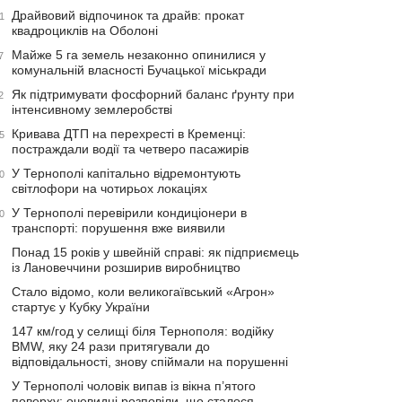
Драйвовий відпочинок та драйв: прокат
1
квадроциклів на Оболоні
Майже 5 га земель незаконно опинилися у
7
комунальній власності Бучацької міськради
Як підтримувати фосфорний баланс ґрунту при
2
інтенсивному землеробстві
Кривава ДТП на перехресті в Кременці:
5
постраждали водії та четверо пасажирів
У Тернополі капітально відремонтують
0
світлофори на чотирьох локаціях
У Тернополі перевірили кондиціонери в
0
транспорті: порушення вже виявили
Понад 15 років у швейній справі: як підприємець
із Лановеччини розширив виробництво
Стало відомо, коли великогаївський «Агрон»
стартує у Кубку України
147 км/год у селищі біля Тернополя: водійку
BMW, яку 24 рази притягували до
відповідальності, знову спіймали на порушенні
У Тернополі чоловік випав із вікна п’ятого
поверху: очевидці розповіли, що сталося