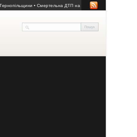
пільщини
• Смертельна ДТП на Підволочищині: загинула жінка,