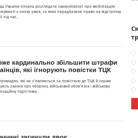
да України почала розглядати законопроєкт про мобілізацію
кументі є низка умов, за яких передбачене право на відстрочку
ї під час...
Ск
тр
оже кардинально збільшити штрафи
аїнців, які ігнорують повістки ТЦК
ромадян, які не з’являються за повісткою до ТЦК й іншим
ють закони про оборону, військовий обов’язок і військову
ізаційну підготовку...
еччині загинули двоє