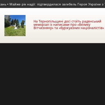
Майже рік надії: підтвердилася загибель Героя України з Терно
На Тернопільщині досі стоїть радянський
меморіал із написами про «Велику
Вітчизняну» та «буржуазних націоналістів»