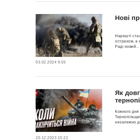
Нові пр
Нарешті стал
острахом, а 
Раді новий...
03.02.2024 9:03
Як довг
терноп
Кожного дня
Тернопільщин
незалежно де
20.12.2023 15:22