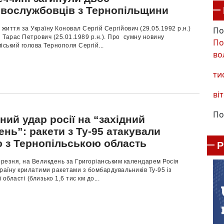
овослужбовців з Тернопільщини
По
 життя за Україну Коновал Сергій Сергійович (29.05.1992 р.н.)
Тарас Петрович (25.01.1989 р.н.). Про сумну новину
По
іський голова Тернополя Сергій...
во
ти
віт
По
ий удар росії на “західний
нь”: ракети з Ту-95 атакували
ю з Тернопільською область
ерезня, на Великдень за Григоріанським календарем Росія
раїну крилатими ракетами з бомбардувальників Ту-95 із
області (близько 1,6 тис км до...