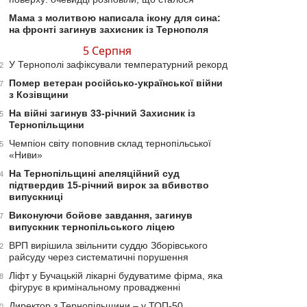
Мама з молитвою написала ікону для сина:
на фронті загинув захисник із Тернополя
5 Серпня
У Тернополі зафіксували температурний рекорд
2
Помер ветеран російсько-української війни
7
з Козівщини
На війні загинув 33-річний Захисник із
5
Тернопільщини
Чемпіон світу поповнив склад тернопільської
5
«Ниви»
На Тернопільщині апеляційний суд
4
підтвердив 15-річний вирок за вбивство
випускниці
Виконуючи бойове завдання, загинув
7
випускник тернопільського ліцею
ВРП вирішила звільнити суддю Зборівського
2
райсуду через систематичні порушення
Ліфт у Бучацькій лікарні будуватиме фірма, яка
8
фігурує в кримінальному провадженні
Директор з Тернопільщини – у ТОП-50
0