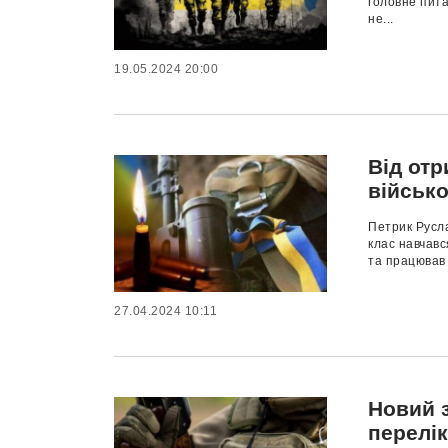
головне питан
не...
19.05.2024 20:00
Від от
військ
Петрик Русла
клас навчавс
та працював у
27.04.2024 10:11
Новий 
перелік