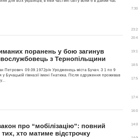
ня для всіх українців, в якій частині світу вони б в даний час
7:30
23:2
20:4
риманих поранень у бою загинув
19:1
овослужбовець з Тернопільщини
18:5
н Петрович 09.09.1972р/н Уродженець міста Бучач. З 1 по 9
я у Бучацькій гімназії імені Гнатюка. Після одруження проживав
17:5
...
17:4
16:0
закон про “мобілізацію”: повний
14:0
 тих, хто матиме відстрочку
14:0