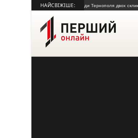
НАЙСВІЖІШЕ:
гинув член Молодіжної міської ради Тернополя двох скликань
• 