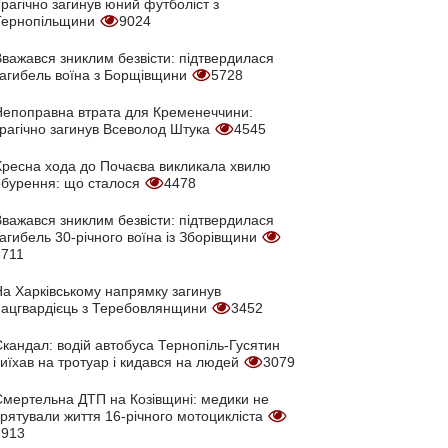
рагічно загинув юний футболіст з
Тернопільщини
9024
Вважався зниклим безвісти: підтвердилася
загибель воїна з Борщівщини
5728
Непоправна втрата для Кременеччини:
трагічно загинув Всеволод Штука
4545
Хресна хода до Почаєва викликала хвилю
обурення: що сталося
4478
Вважався зниклим безвісти: підтвердилася
агибель 30-річного воїна із Зборівщини
3711
На Харківському напрямку загинув
нацгвардієць з Теребовлянщини
3452
кандал: водій автобуса Тернопіль-Гусятин
иїхав на тротуар і кидався на людей
3079
Смертельна ДТП на Козівщині: медики не
врятували життя 16-річного мотоцикліста
2913