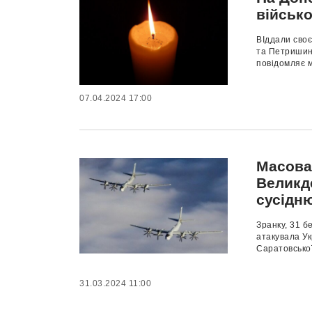
військ
ВІддали своє
та Петришин 
повідомляє м
07.04.2024 17:00
Масован
Великде
сусідн
Зранку, 31 б
атакувала Ук
Саратовської 
31.03.2024 11:00