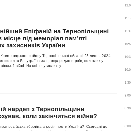
12:0
11:5
нійший Епіфаній на Тернопільщині
11:4
 місце під меморіал памʼяті
х захисників України
10:5
 Кременецького району Тернопільської області 25 липня 2024
10:3
ся щорічна Всеукраїнська проща родин героїв, полеглих у
аїнській війні. На спільну молитву...
10:0
9:30
9:00
ій нардеп з Тернопільщини
8:30
зував, коли закінчиться війна?
8:00
ться російська збройна агресія проти України? Сьогодні це