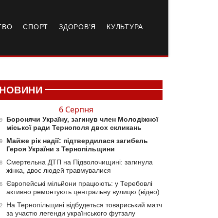
ТВО
СПОРТ
ЗДОРОВ’Я
КУЛЬТУРА
НОВИНИ
6 Серпня
Боронячи Україну, загинув член Молодіжної
9
міської ради Тернополя двох скликань
Майже рік надії: підтвердилася загибель
9
Героя України з Тернопільщини
Смертельна ДТП на Підволочищині: загинула
8
жінка, двоє людей травмувалися
Європейські мільйони працюють: у Теребовлі
6
активно ремонтують центральну вулицю (відео)
На Тернопільщині відбудеться товариський матч
2
за участю легенди українського футзалу