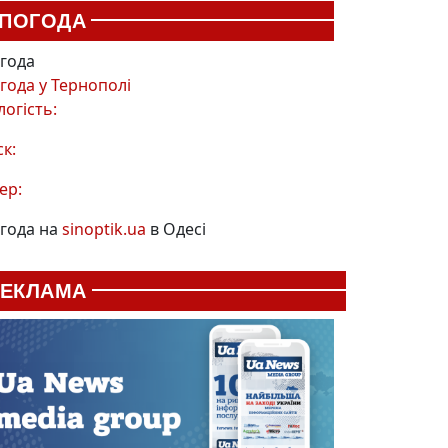
ПОГОДА
года
года у
Тернополі
логість:
ск:
ер:
года на
sinoptik.ua
в Одесі
РЕКЛАМА