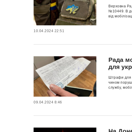
Верховна Ра
№10449. В до
від мобілізаці
10.04.2024 22:51
Рада м
для укр
Штрафи для г
чином порушу
службу, мобіл
09.04.2024 8:46
На Дон