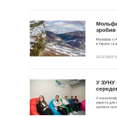
Мольфар
зробив
Мольфар із К
в Україні та 
16.12.2023 1
У ЗУНУ
середо
У класичном
укриття для 
зробити зати