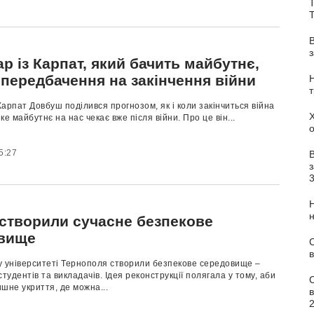
Т
 із Карпат, який бачить майбутнє,
 передбачення на закінчення війни
арпат Довбуш поділився прогнозом, як і коли закінчиться війна
яке майбутнє на нас чекає вже після війни. Про це він...
5:27
з
 створили сучасне безпекове
вище
С
в
у університеті Тернополя створили безпекове середовище –
студентів та викладачів. Ідея реконструкції полягала у тому, аби
шне укриття, де можна...