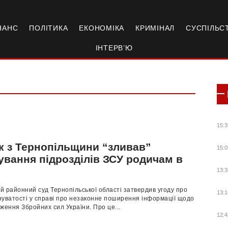
НАНС
ПОЛІТИКА
ЕКОНОМІКА
КРИМІНАЛ
СУСПІЛЬС
ІНТЕРВ’Ю
15:3
к з Тернопільщини “зливав”
15:0
ування підрозділів ЗСУ родичам в
13:3
 районний суд Тернопільської області затвердив угоду про
13:1
нуватості у справі про незаконне поширення інформації щодо
ження Збройних сил України. Про це...
12:4