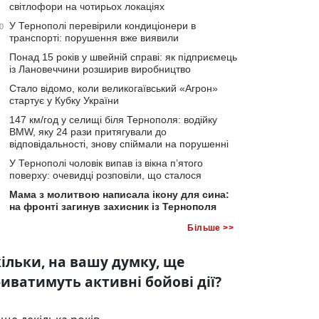
світлофори на чотирьох локаціях
У Тернополі перевірили кондиціонери в
0
транспорті: порушення вже виявили
Понад 15 років у швейній справі: як підприємець
із Лановеччини розширив виробництво
Стало відомо, коли великогаївський «Агрон»
стартує у Кубку України
147 км/год у селищі біля Тернополя: водійку
BMW, яку 24 рази притягували до
відповідальності, знову спіймали на порушенні
У Тернополі чоловік випав із вікна п’ятого
поверху: очевидці розповіли, що сталося
Мама з молитвою написала ікону для сина:
на фронті загинув захисник із Тернополя
Більше >>
ільки, на вашу думку, ще
иватимуть активні бойові дії?