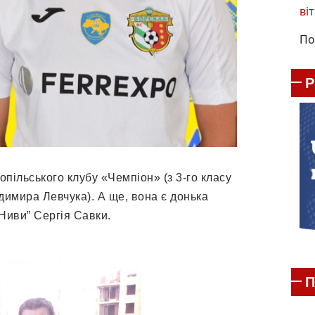
віт
По
пільського клубу «Чемпіон» (з 3-го класу
имира Левчука). А ще, вона є донька
Ниви” Сергія Савки.
П