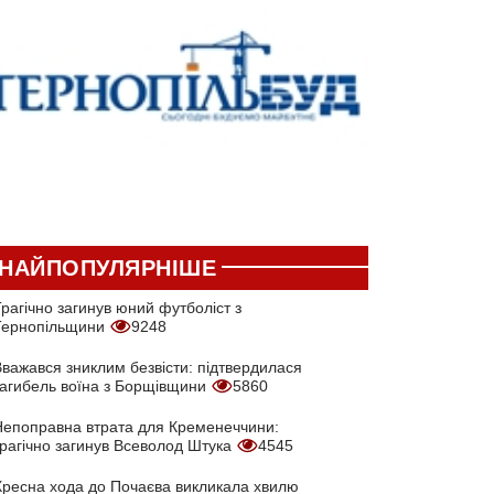
НАЙПОПУЛЯРНІШЕ
рагічно загинув юний футболіст з
Тернопільщини
9248
Вважався зниклим безвісти: підтвердилася
загибель воїна з Борщівщини
5860
Непоправна втрата для Кременеччини:
трагічно загинув Всеволод Штука
4545
Хресна хода до Почаєва викликала хвилю