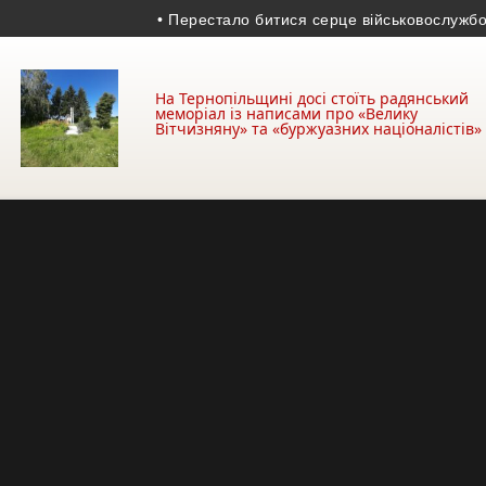
• Перестало битися серце військовослужбовця з 
На Тернопільщині досі стоїть радянський
меморіал із написами про «Велику
Вітчизняну» та «буржуазних націоналістів»