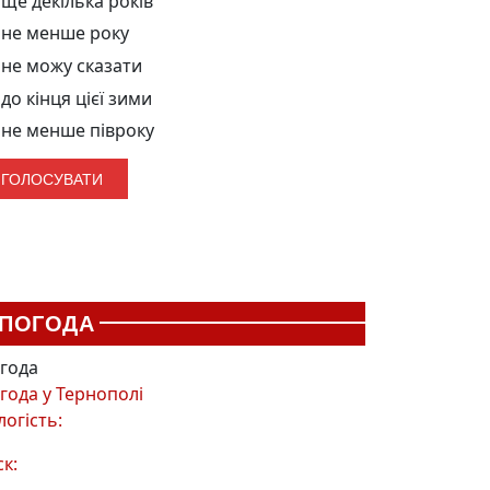
ще декілька років
не менше року
не можу сказати
до кінця цієї зими
не менше півроку
ПОГОДА
года
года у
Тернополі
логість:
ск: