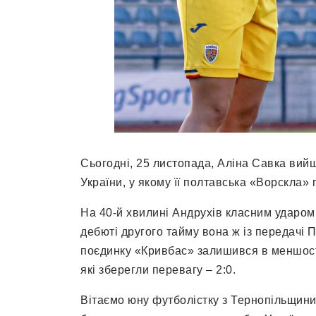
Сьогодні, 25 листопада, Аліна Савка вий
України, у якому її полтавська «Ворскла»
На 40-й хвилині Андрухів класним ударом
дебюті другого тайму вона ж із передачі 
поєдинку «Кривбас» залишився в меншост
які зберегли перевагу – 2:0.
Вітаємо юну футболістку з Тернопільщини 