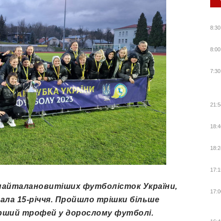
8:30
8:00
7:30
21:5
18:4
18:2
17:1
 найталановитіших футболісток України,
17:0
ала 15-річчя. Пройшло трішки більше
ерший трофей у дорослому футболі.