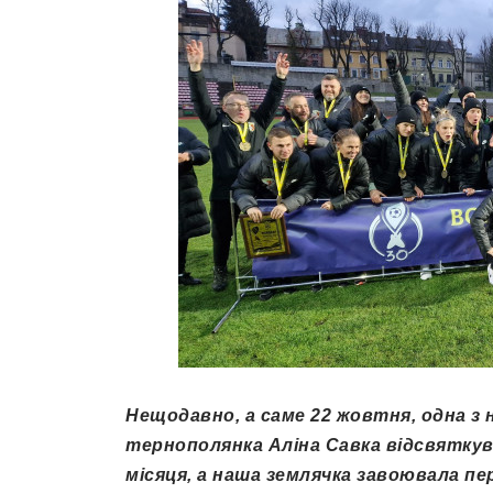
Нещодавно, а саме 22 жовтня, одна з
тернополянка Аліна Савка відсвяткув
місяця, а наша землячка завоювала п