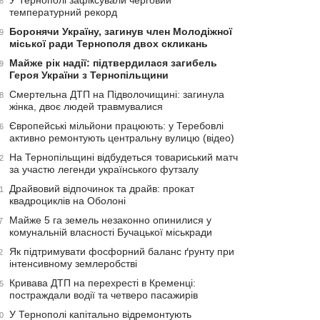
У Тернополі зафіксували черговий
8
температурний рекорд
Боронячи Україну, загинув член Молодіжної
9
міської ради Тернополя двох скликань
Майже рік надії: підтвердилася загибель
9
Героя України з Тернопільщини
Смертельна ДТП на Підволочищині: загинула
8
жінка, двоє людей травмувалися
Європейські мільйони працюють: у Теребовлі
6
активно ремонтують центральну вулицю (відео)
На Тернопільщині відбудеться товариський матч
2
за участю легенди українського футзалу
Драйвовий відпочинок та драйв: прокат
1
квадроциклів на Оболоні
Майже 5 га земель незаконно опинилися у
7
комунальній власності Бучацької міськради
Як підтримувати фосфорний баланс ґрунту при
2
інтенсивному землеробстві
Кривава ДТП на перехресті в Кременці:
5
постраждали водії та четверо пасажирів
У Тернополі капітально відремонтують
0