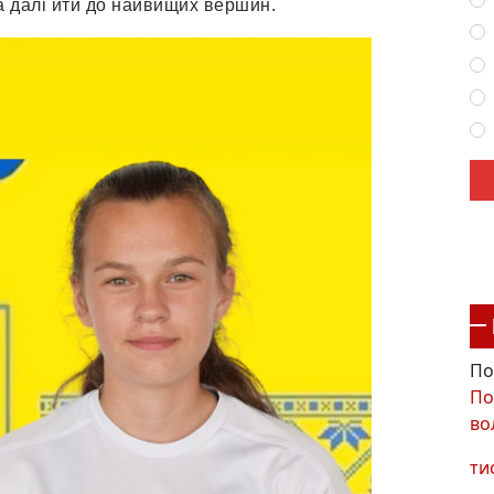
 а далі йти до найвищих вершин.
По
По
во
ти