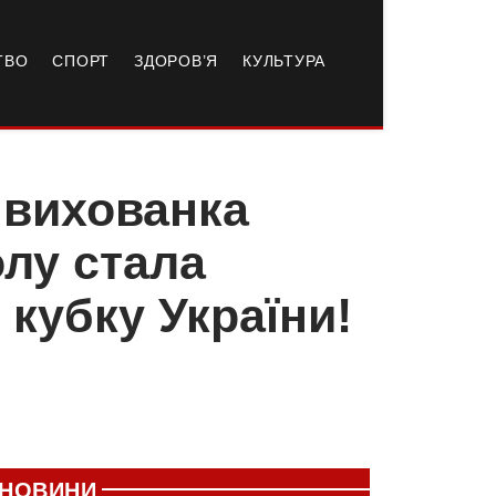
ТВО
СПОРТ
ЗДОРОВ’Я
КУЛЬТУРА
 вихованка
лу стала
кубку України!
НОВИНИ