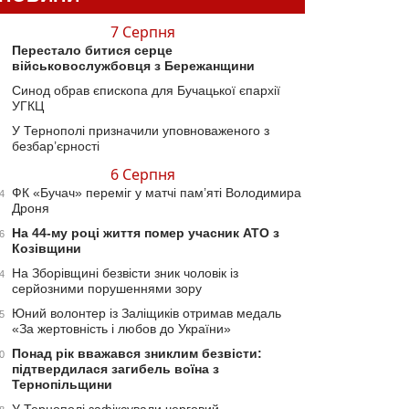
7 Серпня
Перестало битися серце
військовослужбовця з Бережанщини
Синод обрав єпископа для Бучацької єпархії
УГКЦ
У Тернополі призначили уповноваженого з
безбар’єрності
6 Серпня
ФК «Бучач» переміг у матчі пам’яті Володимира
4
Дроня
На 44-му році життя помер учасник АТО з
6
Козівщини
На Зборівщині безвісти зник чоловік із
4
серйозними порушеннями зору
Юний волонтер із Заліщиків отримав медаль
5
«За жертовність і любов до України»
Понад рік вважався зниклим безвісти:
0
підтвердилася загибель воїна з
Тернопільщини