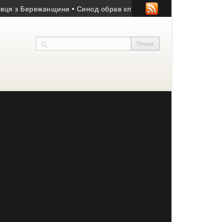
Бережанщини
• Синод обрав єпископа для Бучацької єпархії УГК