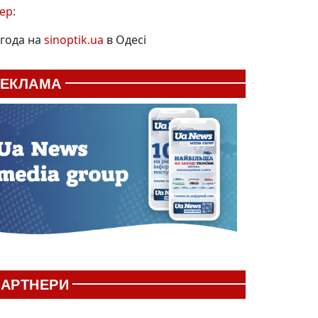
ер:
года на
sinoptik.ua
в Одесі
РЕКЛАМА
АРТНЕРИ