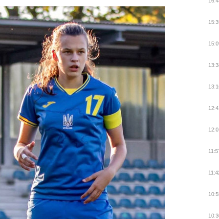
16:4
15:3
15:0
13:3
13:1
12:4
12:0
11:5
11:4
10:5
10:3