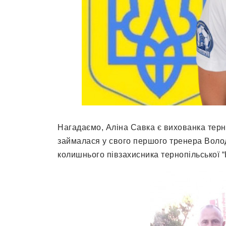
Нагадаємо, Аліна Савка є вихованка терно
займалася у свого першого тренера Волод
колишнього півзахисника тернопільської “