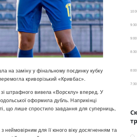
10:0
9:30
9:00
8:30
шла на заміну у фінальному поєдинку кубку
8:00
 перемогла криворізький «Кривбас».
7:30
 зі штрафного вивела «Ворсклу» вперед. У
Подольської оформила дубль. Наприкінці
і, що лише спростило завдання для суперниць,
Ск
тр
з неймовірним для її юного віку досягненням та