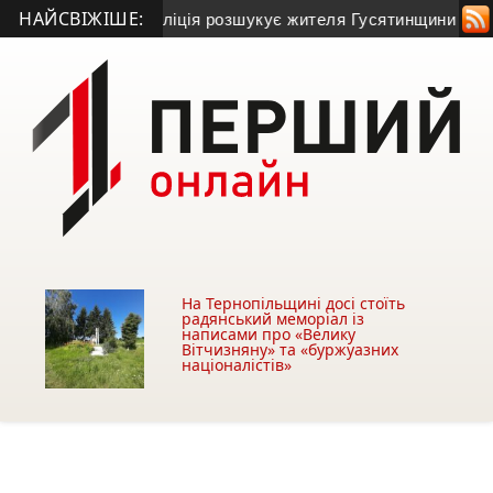
НАЙСВІЖІШЕ:
лі та зник: поліція розшукує жителя Гусятинщини (фото+від
На Тернопільщині досі стоїть
радянський меморіал із
написами про «Велику
Вітчизняну» та «буржуазних
націоналістів»