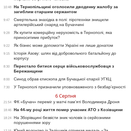
На Тернопільщині оголосили дводенну жалобу за
10:48
загиблим старшим сержантом
Смертельна знахідка в полі: піротехніки знищили
9:47
артилерійський снаряд на Бучаччині
Як купити комерційну нерухомість в Тернополі, яка
9:28
приноситиме прибуток?
Як бізнес може допомогти Україні не лише донатом
9:22
Історія Азову: шлях від добровольчого батальйону до
9:15
корпусу
Перестало битися серце військовослужбовця з
8:30
Бережанщини
Синод обрав єпископа для Бучацької єпархії УГКЦ
8:00
У Тернополі призначили уповноваженого з безбар’єрності
7:30
6 Серпня
ФК «Бучач» переміг у матчі пам’яті Володимира Дроня
21:54
На 44-му році життя помер учасник АТО з Козівщини
18:46
На Зборівщині безвісти зник чоловік із серйозними
18:24
порушеннями зору
Юний волонтер із Заліщиків отримав медаль «За
17:15