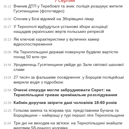
7 Серпня
Вчинив ДТП у Теребовлі та зник: поліція розшукує жителя
16:12
Гусятинщини (фото+відео)
Спочив у Бозі відомий на Зборівщині лікар
16:00
У Тернополі відбудуться установчі збори асоціації
15:27
нащадків українських жертв польських репресій
Які ключові характеристики у вуличних камер
15:13
відеоспостереження
На Тернопільщині державі повернули будівлю вартістю
15:00
понад 50 млн грн
Уродженець Гусятинщини увійде до Зали світової шахової
14:44
слави
27 тисяч за фальшиве посвідчення: у Борщеві поліцейські
13:04
викрили водія з підробкою
Очисні споруди могли забруднювати Серет: на
12:54
Тернопільщині триває кримінальне розслідування
Кабмін доручив звірити дані чоловіків 18-60 років
12:39
Гольова заміна та яскрава гра: представники Бучача та
12:23
Борщівщини – найкращі у турі першої ліги Тернопільщини
Три дні не виходив на зв’язок: на Тернопільщині знайшли
11:04
мертвим 58-річного чоловіка