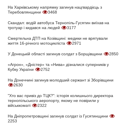
На Харківському напрямку загинув нацгвардієць з
Теребовлянщини
3468
Скандал: водій автобуса Тернопіль-Гусятин виїхав на
тротуар і кидався на людей
3177
Смертельна ДТП на Козівщині: медики не врятували
життя 16-річного мотоцикліста
2971
У Донецькій області загинув солдат з Борщівщини
2850
«Агрон», «Дністер» та «Нива» дізналися суперників у
Кубку України
2752
На Донеччині загинув молодший сержант зі Зборівщини
2630
"Хто вас привіз до ТЦК?": історія колишнього директора
тернопільського аеропорту, якому не повірили у
військкоматі
2322
На Дніпропетровщині загинув солдат із Гусятинщини
2253