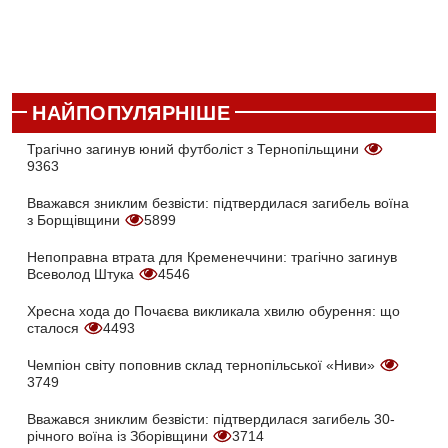
НАЙПОПУЛЯРНІШЕ
Трагічно загинув юний футболіст з Тернопільщини
9363
Вважався зниклим безвісти: підтвердилася загибель воїна
з Борщівщини
5899
Непоправна втрата для Кременеччини: трагічно загинув
Всеволод Штука
4546
Хресна хода до Почаєва викликала хвилю обурення: що
сталося
4493
Чемпіон світу поповнив склад тернопільської «Ниви»
3749
Вважався зниклим безвісти: підтвердилася загибель 30-
річного воїна із Зборівщини
3714