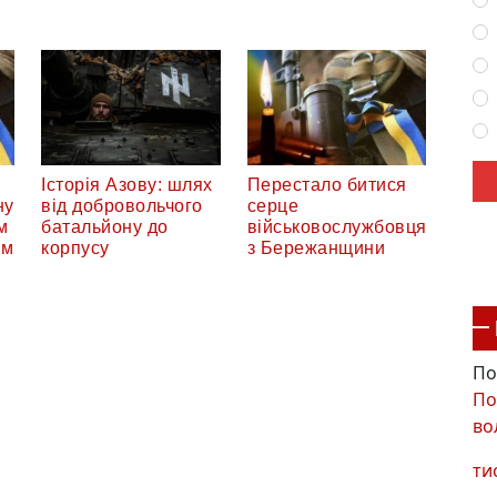
Історія Азову: шлях
Перестало битися
ну
від добровольчого
серце
м
батальйону до
військовослужбовця
ом
корпусу
з Бережанщини
По
По
во
ти