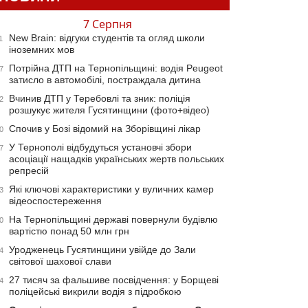
7 Серпня
New Brain: відгуки студентів та огляд школи
1
іноземних мов
Потрійна ДТП на Тернопільщині: водія Peugeot
7
затисло в автомобілі, постраждала дитина
Вчинив ДТП у Теребовлі та зник: поліція
2
розшукує жителя Гусятинщини (фото+відео)
Спочив у Бозі відомий на Зборівщині лікар
0
У Тернополі відбудуться установчі збори
7
асоціації нащадків українських жертв польських
репресій
Які ключові характеристики у вуличних камер
3
відеоспостереження
На Тернопільщині державі повернули будівлю
0
вартістю понад 50 млн грн
Уродженець Гусятинщини увійде до Зали
4
світової шахової слави
27 тисяч за фальшиве посвідчення: у Борщеві
4
поліцейські викрили водія з підробкою