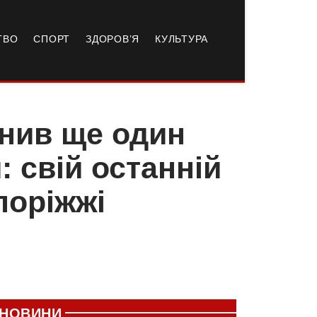
ТВО
СПОРТ
ЗДОРОВ’Я
КУЛЬТУРА
внив ще один
 свій останній
поріжжі
НОВИНИ