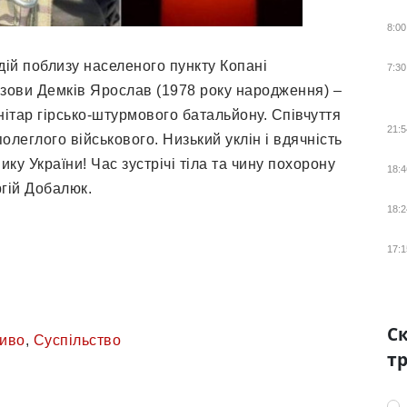
8:00
дій поблизу населеного пункту Копані
7:30
озови Демків Ярослав (1978 року народження) –
нітар гірсько-штурмового батальйону. Співчуття
21:5
олеглого військового. Низький уклін і вдячність
ику України! Час зустрічі тіла та чину похорону
18:4
ргій Добалюк.
18:2
17:1
Ск
иво
,
Суспільство
тр