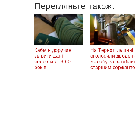
Перегляньте також:
Кабмін доручив
На Тернопільщині
звірити дані
оголосили дводен
чоловіків 18-60
жалобу за загибли
років
старшим сержант