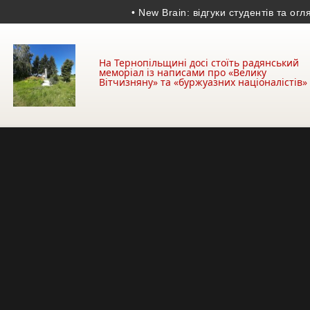
• New Brain: відгуки студентів та огляд шк
На Тернопільщині досі стоїть радянський
меморіал із написами про «Велику
Вітчизняну» та «буржуазних націоналістів»