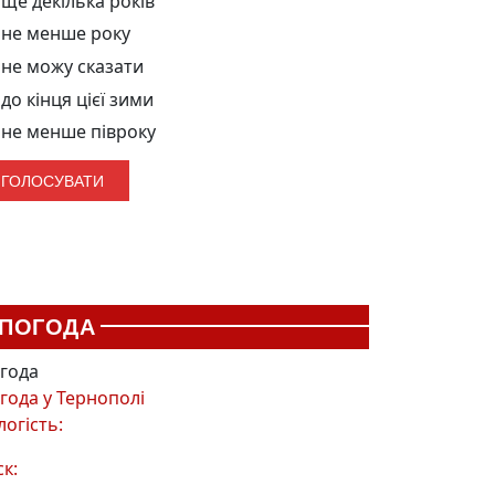
ще декілька років
не менше року
не можу сказати
до кінця цієї зими
не менше півроку
ПОГОДА
года
года у
Тернополі
логість:
ск: