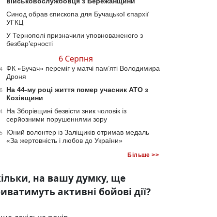
військовослужбовця з Бережанщини
Синод обрав єпископа для Бучацької єпархії
УГКЦ
У Тернополі призначили уповноваженого з
безбар’єрності
6 Серпня
ФК «Бучач» переміг у матчі пам’яті Володимира
4
Дроня
На 44-му році життя помер учасник АТО з
6
Козівщини
На Зборівщині безвісти зник чоловік із
4
серйозними порушеннями зору
Юний волонтер із Заліщиків отримав медаль
5
«За жертовність і любов до України»
Більше >>
ільки, на вашу думку, ще
иватимуть активні бойові дії?