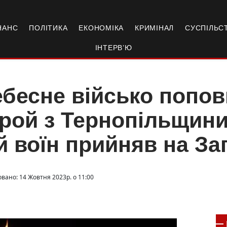
НАНС
ПОЛІТИКА
ЕКОНОМІКА
КРИМІНАЛ
СУСПІЛЬС
ІНТЕРВ’Ю
бесне військо попо
рой з Тернопільщини:
й воїн прийняв на За
овано: 14 Жовтня 2023р. о 11:00