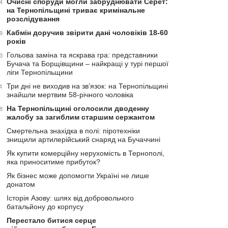
Очисні споруди могли забруднювати Серет:
4
на Тернопільщині триває кримінальне
розслідування
Кабмін доручив звірити дані чоловіків 18-60
9
років
Гольова заміна та яскрава гра: представники
3
Бучача та Борщівщини – найкращі у турі першої
ліги Тернопільщини
Три дні не виходив на зв’язок: на Тернопільщині
4
знайшли мертвим 58-річного чоловіка
На Тернопільщині оголосили дводенну
8
жалобу за загиблим старшим сержантом
Смертельна знахідка в полі: піротехніки
знищили артилерійський снаряд на Бучаччині
Як купити комерційну нерухомість в Тернополі,
яка приноситиме прибуток?
Як бізнес може допомогти Україні не лише
донатом
Історія Азову: шлях від добровольчого
батальйону до корпусу
Перестало битися серце