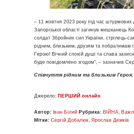
– 11 жовтня 2023 року під час штурмових 
Запорізької області загинув мешканець К
солдат Збройних сил України, стрілець-са
рідним, близьким, друзям та побратимам п
Герою! Вічний спокій душі та слава захисн
буде повідомлено згодом”, – зазначив Се
Співчуття рідним та близьким Героя.
Джерело:
ПЕРШИЙ онлайн
Автор:
Іван Білий
Рубрика:
ВІЙНА
,
Важл
Мітки:
Сергій Добалюк
,
Ярослав Демків