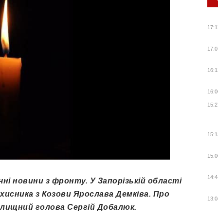
17:1
17:0
16:1
16:0
15:2
15:1
15:0
14:4
ні новини з фронту. У Запорізькій області
хисника з Козови Ярослава Демківа. Про
13:0
елищний голова Сергій Добалюк.