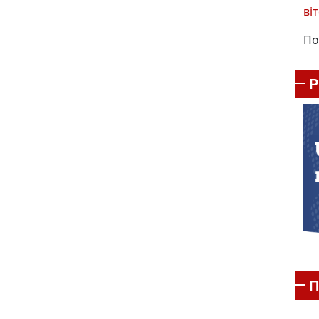
віт
По
П