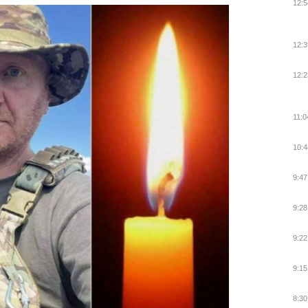
12:5
12:3
12:2
11:0
10:4
9:47
9:28
9:22
9:15
8:30