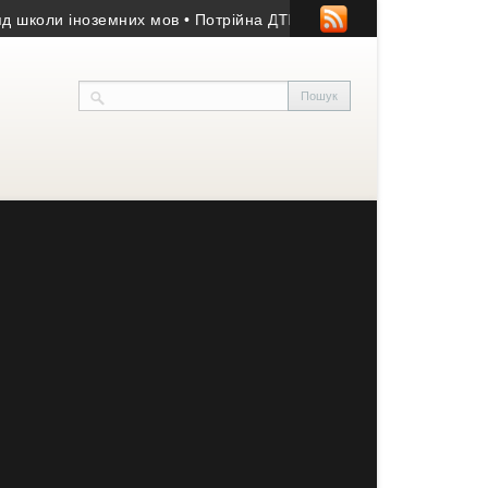
оли іноземних мов
• Потрійна ДТП на Тернопільщині: водія Peuge