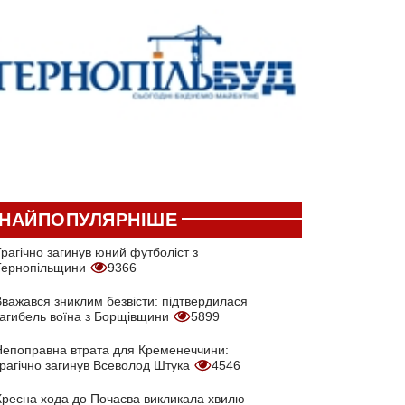
НАЙПОПУЛЯРНІШЕ
рагічно загинув юний футболіст з
Тернопільщини
9366
Вважався зниклим безвісти: підтвердилася
загибель воїна з Борщівщини
5899
Непоправна втрата для Кременеччини:
трагічно загинув Всеволод Штука
4546
Хресна хода до Почаєва викликала хвилю