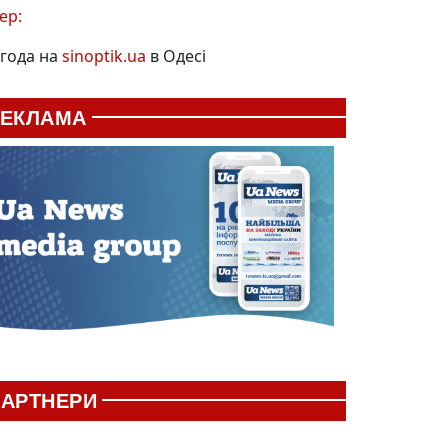
ер:
года на
sinoptik.ua
в Одесі
РЕКЛАМА
АРТНЕРИ