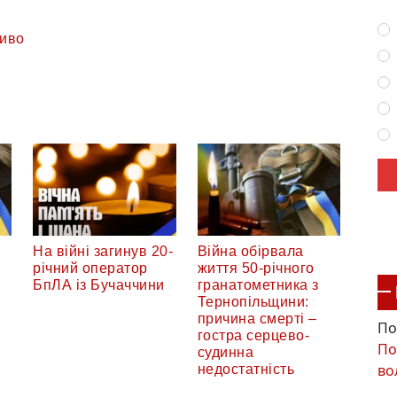
иво
На війні загинув 20-
Війна обірвала
річний оператор
життя 50-річного
БпЛА із Бучаччини
гранатометника з
Тернопільщини:
причина смерті –
По
гостра серцево-
По
судинна
во
недостатність