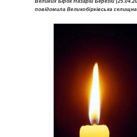
Великих Бірок Назарій Березій (25.04.
повідомила Великобірківська селищна