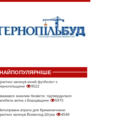
НАЙПОПУЛЯРНІШЕ
рагічно загинув юний футболіст з
Тернопільщини
9522
Вважався зниклим безвісти: підтвердилася
загибель воїна з Борщівщини
5975
Непоправна втрата для Кременеччини:
трагічно загинув Всеволод Штука
4548