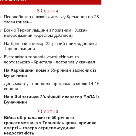
8 Серпня
Псевдобанкір ошукав жительку Кременця на 28
1
тисяч гривень
Воїн з Тернопільщини з позивним «Хижак»
7
нагороджений «Хрестом доблесті»
На Донеччині помер 23-річний прикордонник з
0
Тернопільщини
Ексголкіпер тернопільської «Ниви» та
2
чортківського «Кристала» потрапив у скандал
На Харківщині помер 55-річний захисник із
Бучаччини
День міста у Тернополі: програма заходів 14-16
серпня
На війні загинув 20-річний оператор БпЛА із
Бучаччини
7 Серпня
Війна обірвала життя 50-річного
0
гранатометника з Тернопільщини: причина
смерті – гостра серцево-судинна
недостатність