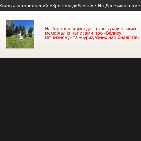
нагороджений «Хрестом доблесті»
• На Донеччині помер 23-річ
На Тернопільщині досі стоїть радянський
меморіал із написами про «Велику
Вітчизняну» та «буржуазних націоналістів»