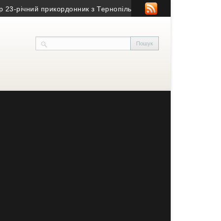
ний прикордонник з Тернопільщини
• Ексголкіпер тернопільсько