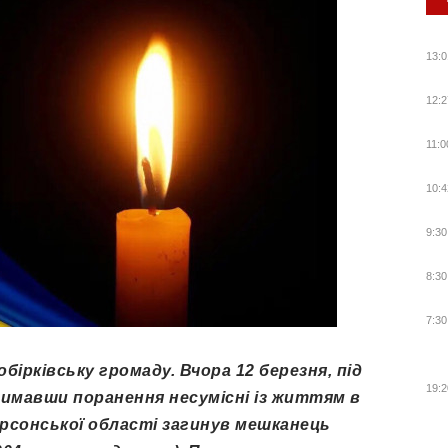
13:0
12:2
11:0
10:4
9:30
8:30
7:30
бірківську громаду. Вчора 12 березня, під
19:2
имавши поранення несумісні із життям в
ерсонської області загинув мешканець