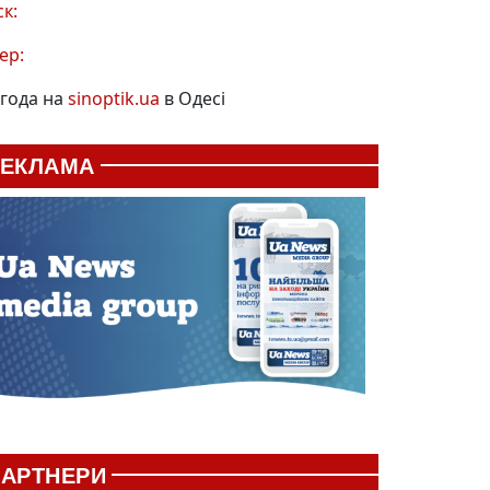
ск:
ер:
года на
sinoptik.ua
в Одесі
РЕКЛАМА
АРТНЕРИ