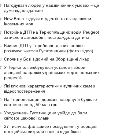
Нагодувати людей у надзвичайних умовах – це
5
дуже відповідально
New Brain: відгуки студентів та огляд школи
1
іноземних мов
Потрійна ДТП на Тернопільщині: водія Peugeot
7
затисло в автомобілі, постраждала дитина
Вчинив ДТП у Теребовлі та зник: поліція
2
розшукує жителя Гусятинщини (фото+відео)
Спочив у Бозі відомий на Зборівщині лікар
0
У Тернополі відбудуться установчі збори
7
асоціації нащадків українських жертв польських
репресій
Які ключові характеристики у вуличних камер
3
відеоспостереження
На Тернопільщині державі повернули будівлю
0
вартістю понад 50 млн грн
Уродженець Гусятинщини увійде до Зали
4
світової шахової слави
27 тисяч за фальшиве посвідчення: у Борщеві
4
поліцейські викрили водія з підробкою