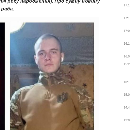
2004 року народження). Про сумну новину
17:1
 рада.
17:1
17:0
16:1
16:0
15:2
15:1
15:0
14:4
13:0