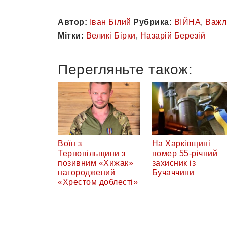
Автор:
Іван Білий
Рубрика:
ВІЙНА
,
Важл
Мітки:
Великі Бірки
,
Назарій Березій
Перегляньте також:
Воїн з
На Харківщині
Тернопільщини з
помер 55-річний
позивним «Хижак»
захисник із
нагороджений
Бучаччини
«Хрестом доблесті»