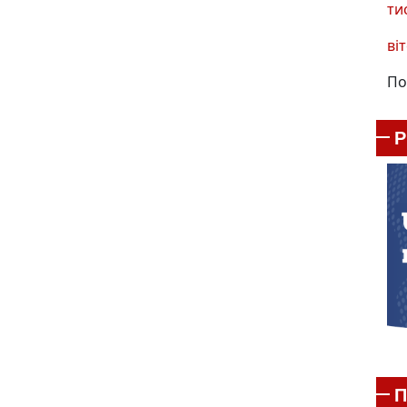
ти
віт
По
П