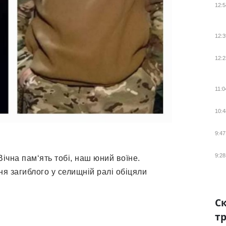
12:5
12:3
12:2
11:0
10:4
9:47
9:28
Вічна пам‘ять тобі, наш юний воїне.
ня загиблого у селищній ралі обіцяли
Ск
тр