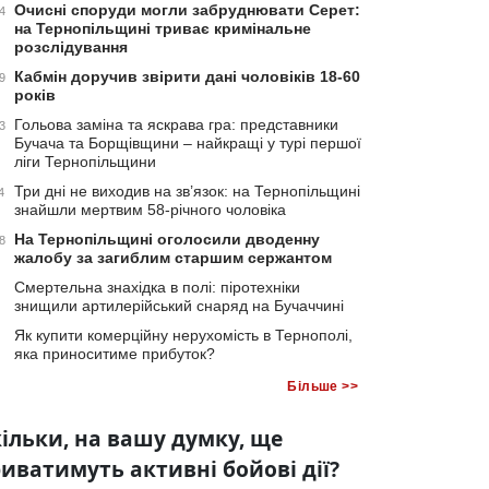
Очисні споруди могли забруднювати Серет:
4
на Тернопільщині триває кримінальне
розслідування
Кабмін доручив звірити дані чоловіків 18-60
9
років
Гольова заміна та яскрава гра: представники
3
Бучача та Борщівщини – найкращі у турі першої
ліги Тернопільщини
Три дні не виходив на зв’язок: на Тернопільщині
4
знайшли мертвим 58-річного чоловіка
На Тернопільщині оголосили дводенну
8
жалобу за загиблим старшим сержантом
Смертельна знахідка в полі: піротехніки
знищили артилерійський снаряд на Бучаччині
Як купити комерційну нерухомість в Тернополі,
яка приноситиме прибуток?
Більше >>
ільки, на вашу думку, ще
иватимуть активні бойові дії?