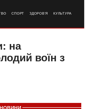
ТВО
СПОРТ
ЗДОРОВ’Я
КУЛЬТУРА
: на
лодий воїн з
НОВИНИ