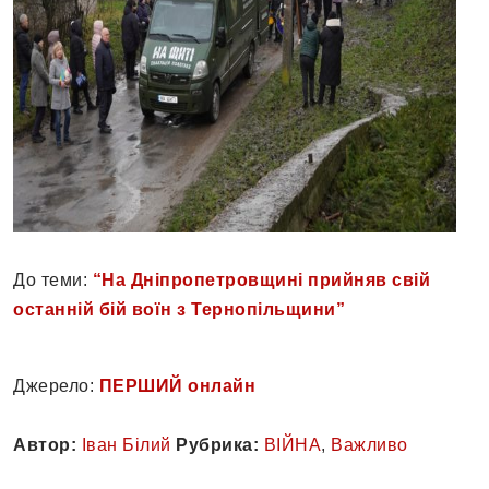
До теми:
“На Дніпропетровщині прийняв свій
останній бій воїн з Тернопільщини”
Джерело:
ПЕРШИЙ онлайн
Автор:
Іван Білий
Рубрика:
ВІЙНА
,
Важливо