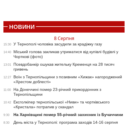
НОВИНИ
8 Серпня
У Тернополі чоловіка засудили за крадіжку газу
15:30
Міський голова закликав утриматися від купівлі будівлі у
14:40
Чорткові (фото)
Псевдобанкір ошукав жительку Кременця на 28 тисяч
13:01
гривень
Воїн з Тернопільщини з позивним «Хижак» нагороджений
12:27
«Хрестом доблесті»
На Донеччині помер 23-річний прикордонник з
11:00
Тернопільщини
Ексголкіпер тернопільської «Ниви» та чортківського
10:42
«Кристала» потрапив у скандал
На Харківщині помер 55-річний захисник із Бучаччини
9:30
День міста у Тернополі: програма заходів 14-16 серпня
8:30