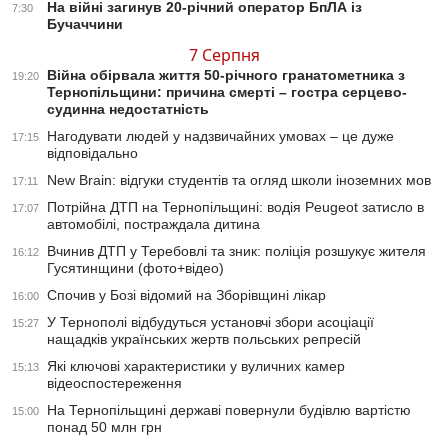
На війні загинув 20-річний оператор БпЛА із
7:30
Бучаччини
7 Серпня
Війна обірвала життя 50-річного гранатометника з
19:20
Тернопільщини: причина смерті – гостра серцево-
судинна недостатність
Нагодувати людей у надзвичайних умовах – це дуже
17:15
відповідально
New Brain: відгуки студентів та огляд школи іноземних мов
17:11
Потрійна ДТП на Тернопільщині: водія Peugeot затисло в
17:07
автомобілі, постраждала дитина
Вчинив ДТП у Теребовлі та зник: поліція розшукує жителя
16:12
Гусятинщини (фото+відео)
Спочив у Бозі відомий на Зборівщині лікар
16:00
У Тернополі відбудуться установчі збори асоціації
15:27
нащадків українських жертв польських репресій
Які ключові характеристики у вуличних камер
15:13
відеоспостереження
На Тернопільщині державі повернули будівлю вартістю
15:00
понад 50 млн грн