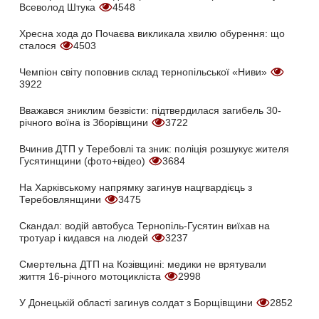
Всеволод Штука
4548
Хресна хода до Почаєва викликала хвилю обурення: що
сталося
4503
Чемпіон світу поповнив склад тернопільської «Ниви»
3922
Вважався зниклим безвісти: підтвердилася загибель 30-
річного воїна із Зборівщини
3722
Вчинив ДТП у Теребовлі та зник: поліція розшукує жителя
Гусятинщини (фото+відео)
3684
На Харківському напрямку загинув нацгвардієць з
Теребовлянщини
3475
Скандал: водій автобуса Тернопіль-Гусятин виїхав на
тротуар і кидався на людей
3237
Смертельна ДТП на Козівщині: медики не врятували
життя 16-річного мотоцикліста
2998
У Донецькій області загинув солдат з Борщівщини
2852