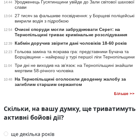
Уродженець Гусятинщини увійде до Зали світової шахової
14:44
слави
27 тисяч за фальшиве посвідчення: у Борщеві поліцейські
13:04
викрили водія з підробкою
Очисні споруди могли забруднювати Серет: на
12:54
Тернопільщині триває кримінальне розслідування
Кабмін доручив звірити дані чоловіків 18-60 років
12:39
Гольова заміна та яскрава гра: представники Бучача та
12:23
Борщівщини – найкращі у турі першої ліги Тернопільщини
Три дні не виходив на зв’язок: на Тернопільщині знайшли
11:04
мертвим 58-річного чоловіка
На Тернопільщині оголосили дводенну жалобу за
10:48
загиблим старшим сержантом
Більше >>
Скільки, на вашу думку, ще триватимуть
активні бойові дії?
ще декілька років