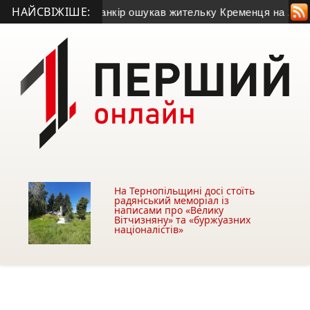
НАЙСВІЖІШЕ:
)
• Псевдобанкір ошукав жительку Кременця на 28 тисяч гри
На Тернопільщині досі стоїть
радянський меморіал із
написами про «Велику
Вітчизняну» та «буржуазних
націоналістів»