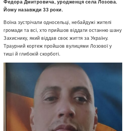
Федора Дмитровича, уродженця села Лозова.
Йому назавжди 33 роки.
Воїна зустрічали односельці, небайдужі жителі
громади та всі, хто прийшов віддати останню шану
Захиснику, який віддав своє життя за Україну.
Траурний кортеж пройшов вулицями Лозової у
тиші й глибокій скорботі.