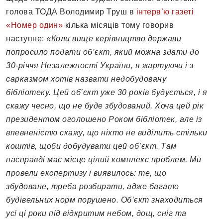
голова ТОДА Володимир Труш в
інтерв’ю газеті
«Номер один»
кілька місяців тому говорив
наступне:
«Коли вище керівництво держави
попросило подати об’єкт, який можна здати до
30-річчя Незалежності України, я жартуючи і з
сарказмом хотів назвати недобудовану
бібліотеку. Цей об’єкт уже 30 років будується, і я
скажу чесно, що не буде збудований. Хоча цей рік
президентом оголошено Роком бібліотек, але із
впевненістю скажу, що ніхто не виділить стільки
коштів, щоби добудувати цей об’єкт. Там
насправді має місце цілий комплекс проблем. Ми
провели експертизу і виявилось: те, що
збудоване, треба розбирати, адже багато
будівельних норм порушено. Об’єкт знаходиться
усі ці роки під відкритим небом, дощ, сніг та