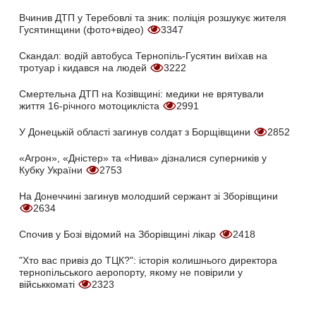
Вчинив ДТП у Теребовлі та зник: поліція розшукує жителя
Гусятинщини (фото+відео)
3347
Скандал: водій автобуса Тернопіль-Гусятин виїхав на
тротуар і кидався на людей
3222
Смертельна ДТП на Козівщині: медики не врятували
життя 16-річного мотоцикліста
2991
У Донецькій області загинув солдат з Борщівщини
2852
«Агрон», «Дністер» та «Нива» дізналися суперників у
Кубку України
2753
На Донеччині загинув молодший сержант зі Зборівщини
2634
Спочив у Бозі відомий на Зборівщині лікар
2418
"Хто вас привіз до ТЦК?": історія колишнього директора
тернопільського аеропорту, якому не повірили у
військкоматі
2323