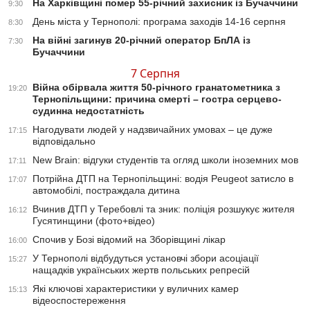
На Харківщині помер 55-річний захисник із Бучаччини
9:30
День міста у Тернополі: програма заходів 14-16 серпня
8:30
На війні загинув 20-річний оператор БпЛА із
7:30
Бучаччини
7 Серпня
Війна обірвала життя 50-річного гранатометника з
19:20
Тернопільщини: причина смерті – гостра серцево-
судинна недостатність
Нагодувати людей у надзвичайних умовах – це дуже
17:15
відповідально
New Brain: відгуки студентів та огляд школи іноземних мов
17:11
Потрійна ДТП на Тернопільщині: водія Peugeot затисло в
17:07
автомобілі, постраждала дитина
Вчинив ДТП у Теребовлі та зник: поліція розшукує жителя
16:12
Гусятинщини (фото+відео)
Спочив у Бозі відомий на Зборівщині лікар
16:00
У Тернополі відбудуться установчі збори асоціації
15:27
нащадків українських жертв польських репресій
Які ключові характеристики у вуличних камер
15:13
відеоспостереження