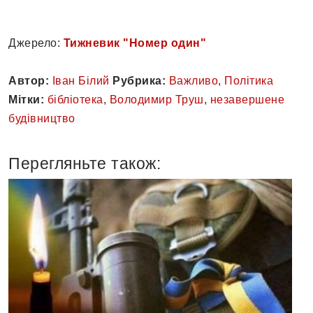
Джерело:
Тижневик "Номер один"
Автор:
Іван Білий
Рубрика:
Важливо
,
Політика
Мітки:
бібліотека
,
Володимир Труш
,
незавершене
будівництво
Перегляньте також: