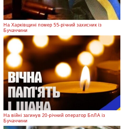
На Харківщині помер 55-річний захисник із
Бучаччини
На війні загинув 20-річний оператор БпЛА із
Бучаччини