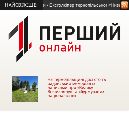
НАЙСВІЖІШЕ:
 Тернопільщини
• Ексголкіпер тернопільської «Ниви» та чорт
На Тернопільщині досі стоїть
радянський меморіал із
написами про «Велику
Вітчизняну» та «буржуазних
націоналістів»