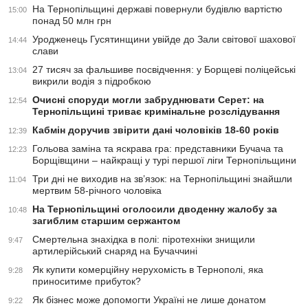
На Тернопільщині державі повернули будівлю вартістю
15:00
понад 50 млн грн
Уродженець Гусятинщини увійде до Зали світової шахової
14:44
слави
27 тисяч за фальшиве посвідчення: у Борщеві поліцейські
13:04
викрили водія з підробкою
Очисні споруди могли забруднювати Серет: на
12:54
Тернопільщині триває кримінальне розслідування
Кабмін доручив звірити дані чоловіків 18-60 років
12:39
Гольова заміна та яскрава гра: представники Бучача та
12:23
Борщівщини – найкращі у турі першої ліги Тернопільщини
Три дні не виходив на зв’язок: на Тернопільщині знайшли
11:04
мертвим 58-річного чоловіка
На Тернопільщині оголосили дводенну жалобу за
10:48
загиблим старшим сержантом
Смертельна знахідка в полі: піротехніки знищили
9:47
артилерійський снаряд на Бучаччині
Як купити комерційну нерухомість в Тернополі, яка
9:28
приноситиме прибуток?
Як бізнес може допомогти Україні не лише донатом
9:22