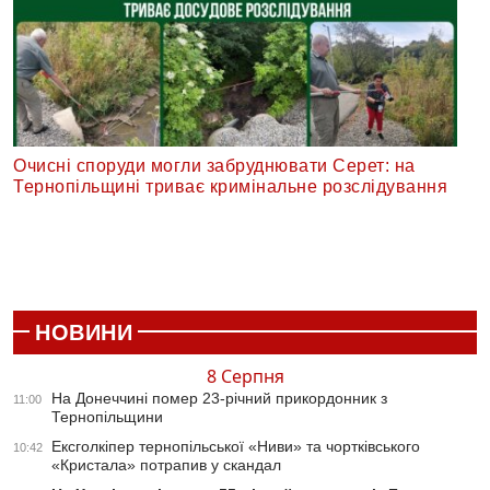
Очисні споруди могли забруднювати Серет: на
Тернопільщині триває кримінальне розслідування
НОВИНИ
8 Серпня
На Донеччині помер 23-річний прикордонник з
11:00
Тернопільщини
Ексголкіпер тернопільської «Ниви» та чортківського
10:42
«Кристала» потрапив у скандал