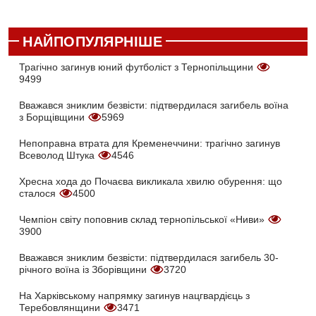
НАЙПОПУЛЯРНІШЕ
Трагічно загинув юний футболіст з Тернопільщини
9499
Вважався зниклим безвісти: підтвердилася загибель воїна
з Борщівщини
5969
Непоправна втрата для Кременеччини: трагічно загинув
Всеволод Штука
4546
Хресна хода до Почаєва викликала хвилю обурення: що
сталося
4500
Чемпіон світу поповнив склад тернопільської «Ниви»
3900
Вважався зниклим безвісти: підтвердилася загибель 30-
річного воїна із Зборівщини
3720
На Харківському напрямку загинув нацгвардієць з
Теребовлянщини
3471