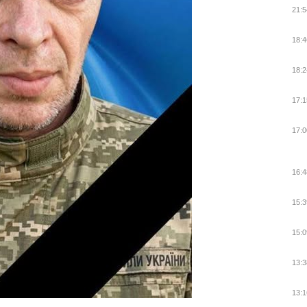
21:5
18:4
18:2
17:1
17:0
16:4
15:3
15:0
13:3
13:1