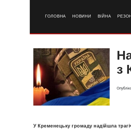
ГОЛОВНА
НОВИНИ
ВІЙНА
РЕЗО
На
з 
Опублік
У Кременецьку громаду надійшла трагіч