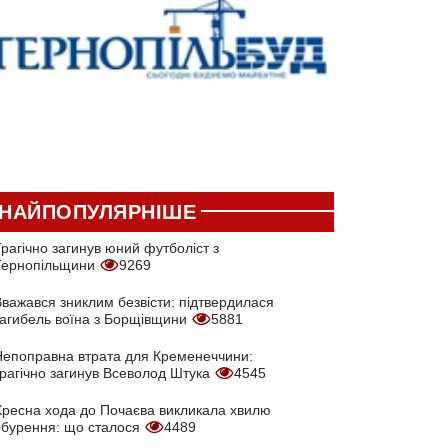
НАЙПОПУЛЯРНІШЕ
рагічно загинув юний футболіст з
Тернопільщини
9269
Вважався зниклим безвісти: підтвердилася
загибель воїна з Борщівщини
5881
Непоправна втрата для Кременеччини:
трагічно загинув Всеволод Штука
4545
Хресна хода до Почаєва викликала хвилю
обурення: що сталося
4489