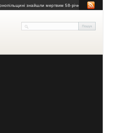
льщині знайшли мертвим 58-річного чоловіка
• На Тернопільщин