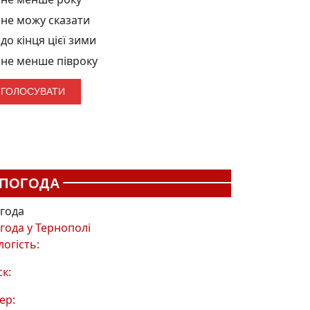
не можу сказати
до кінця цієї зими
не менше півроку
ПОГОДА
года
года у
Тернополі
логість:
ск:
ер: