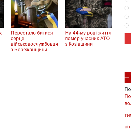
х
Перестало битися
На 44-му році життя
серце
помер учасник АТО
військовослужбовця
з Козівщини
з Бережанщини
По
По
во
ти
віт