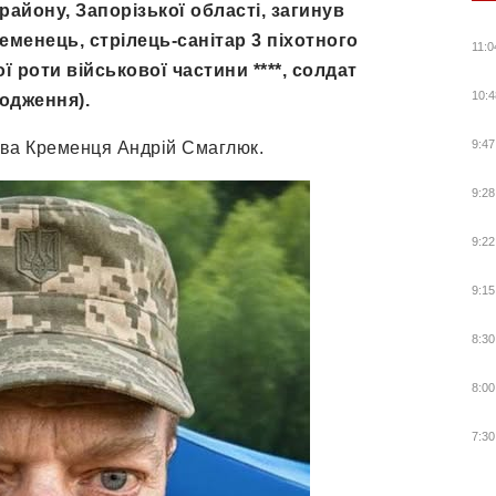
району, Запорізької області, загинув
менець, стрілець-санітар 3 піхотного
11:0
ї роти військової частини ****, солдат
10:4
одження).
9:47
ова Кременця Андрій Смаглюк.
9:28
9:22
9:15
8:30
8:00
7:30