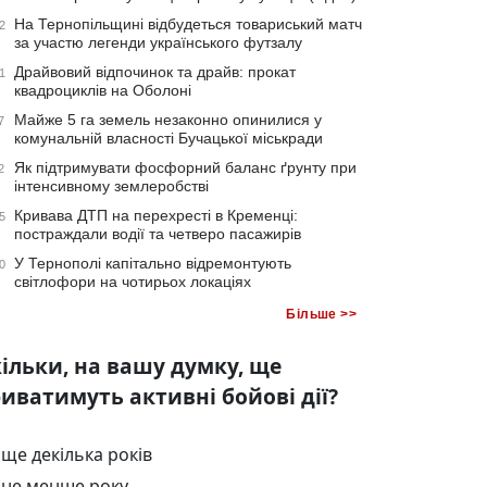
На Тернопільщині відбудеться товариський матч
2
за участю легенди українського футзалу
Драйвовий відпочинок та драйв: прокат
1
квадроциклів на Оболоні
Майже 5 га земель незаконно опинилися у
7
комунальній власності Бучацької міськради
Як підтримувати фосфорний баланс ґрунту при
2
інтенсивному землеробстві
Кривава ДТП на перехресті в Кременці:
5
постраждали водії та четверо пасажирів
У Тернополі капітально відремонтують
0
світлофори на чотирьох локаціях
Більше >>
ільки, на вашу думку, ще
иватимуть активні бойові дії?
ще декілька років
не менше року