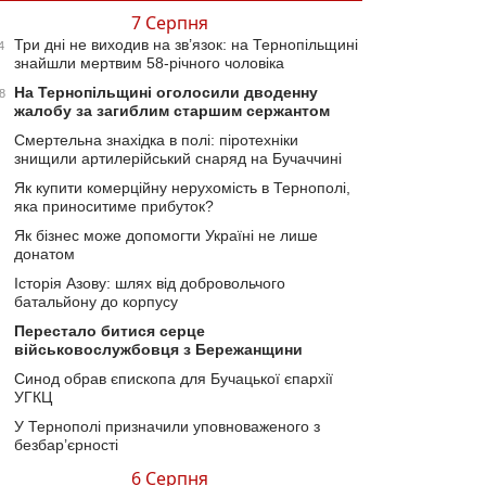
7 Серпня
Три дні не виходив на зв’язок: на Тернопільщині
4
знайшли мертвим 58-річного чоловіка
На Тернопільщині оголосили дводенну
8
жалобу за загиблим старшим сержантом
Смертельна знахідка в полі: піротехніки
знищили артилерійський снаряд на Бучаччині
Як купити комерційну нерухомість в Тернополі,
яка приноситиме прибуток?
Як бізнес може допомогти Україні не лише
донатом
Історія Азову: шлях від добровольчого
батальйону до корпусу
Перестало битися серце
військовослужбовця з Бережанщини
Синод обрав єпископа для Бучацької єпархії
УГКЦ
У Тернополі призначили уповноваженого з
безбар’єрності
6 Серпня