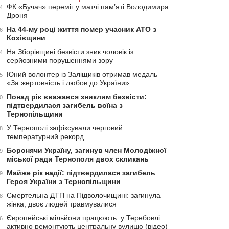
ФК «Бучач» переміг у матчі пам’яті Володимира
4
Дроня
На 44-му році життя помер учасник АТО з
6
Козівщини
На Зборівщині безвісти зник чоловік із
4
серйозними порушеннями зору
Юний волонтер із Заліщиків отримав медаль
5
«За жертовність і любов до України»
Понад рік вважався зниклим безвісти:
0
підтвердилася загибель воїна з
Тернопільщини
У Тернополі зафіксували черговий
8
температурний рекорд
Боронячи Україну, загинув член Молодіжної
9
міської ради Тернополя двох скликань
Майже рік надії: підтвердилася загибель
9
Героя України з Тернопільщини
Смертельна ДТП на Підволочищині: загинула
8
жінка, двоє людей травмувалися
Європейські мільйони працюють: у Теребовлі
6
активно ремонтують центральну вулицю (відео)