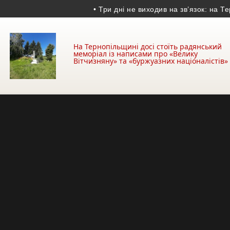
• Три дні не виходив на зв’язок: на Тернопі
На Тернопільщині досі стоїть радянський
меморіал із написами про «Велику
Вітчизняну» та «буржуазних націоналістів»