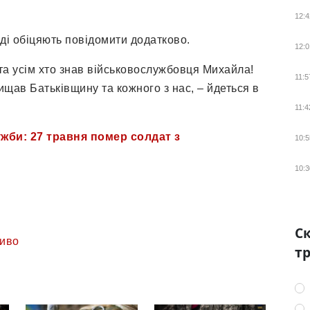
12:4
раді обіцяють повідомити додатково.
12:0
та усім хто знав військовослужбовця Михайла!
11:5
ищав Батьківщину та кожного з нас, – йдеться в
11:4
жби: 27 травня помер солдат з
10:5
10:3
Ск
иво
тр