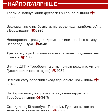
НАЙПОПУЛЯРНІШЕ
Трагічно загинув юний футболіст з Тернопільщини
9680
Вважався зниклим безвісти: підтвердилася загибель воїна
з Борщівщини
5996
Непоправна втрата для Кременеччини: трагічно загинув
Всеволод Штука
4548
Хресна хода до Почаєва викликала хвилю обурення: що
сталося
4506
Вчинив ДТП у Теребовлі та зник: поліція розшукує жителя
Гусятинщини (фото+відео)
4084
Чемпіон світу поповнив склад тернопільської «Ниви»
3946
На Харківському напрямку загинув нацгвардієць з
Теребовлянщини
3475
Скандал: водій автобуса Тернопіль-Гусятин виїхав на
тротуар і кидався на людей
3268