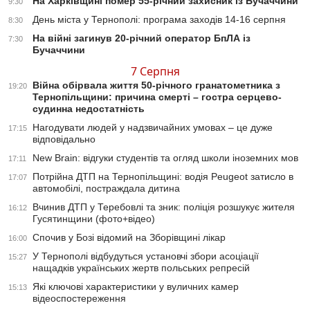
На Харківщині помер 55-річний захисник із Бучаччини
9:30
День міста у Тернополі: програма заходів 14-16 серпня
8:30
На війні загинув 20-річний оператор БпЛА із
7:30
Бучаччини
7 Серпня
Війна обірвала життя 50-річного гранатометника з
19:20
Тернопільщини: причина смерті – гостра серцево-
судинна недостатність
Нагодувати людей у надзвичайних умовах – це дуже
17:15
відповідально
New Brain: відгуки студентів та огляд школи іноземних мов
17:11
Потрійна ДТП на Тернопільщині: водія Peugeot затисло в
17:07
автомобілі, постраждала дитина
Вчинив ДТП у Теребовлі та зник: поліція розшукує жителя
16:12
Гусятинщини (фото+відео)
Спочив у Бозі відомий на Зборівщині лікар
16:00
У Тернополі відбудуться установчі збори асоціації
15:27
нащадків українських жертв польських репресій
Які ключові характеристики у вуличних камер
15:13
відеоспостереження