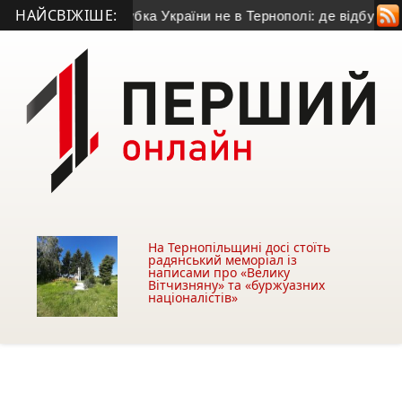
НАЙСВІЖІШЕ:
шній матч Кубка України не в Тернополі: де відбудеться гра
На Тернопільщині досі стоїть
радянський меморіал із
написами про «Велику
Вітчизняну» та «буржуазних
націоналістів»