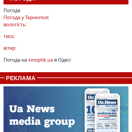
Погода
Погода у
Тернополі
вологість:
тиск:
вітер:
Погода на
sinoptik.ua
в Одесі
РЕКЛАМА