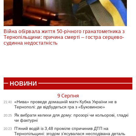
Війна обірвала життя 50-річного гранатометника з
Тернопільщини: причина смерті – гостра серцево-
судинна недостатність
НОВИНИ
9 Серпня
«Нива» проведе домашній матч Кубка України не в
21:40
Тернополі: де відбудеться гра з «Буковиною»
Як вибрати келихи для дому: прозорі чи кольорові, гладкі
20:25
чи фактурні
П’яний водій із 3,48 проміле спричинив ДТП на
20:23
Тернопільщині: згодом з’ясувалася несподівана деталь