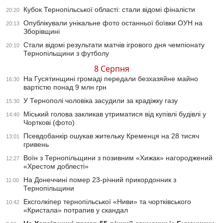
Кубок Тернопільської області: стали відомі фіналісти
20:20
Опублікували унікальне фото останньої боївки ОУН на
20:13
Зборівщині
Стали відомі результати матчів ігрового дня чемпіонату
20:10
Тернопільщини з футболу
8 Серпня
На Гусятинщині громаді передали безхазяйне майно
16:30
вартістю понад 9 млн грн
У Тернополі чоловіка засудили за крадіжку газу
15:30
Міський голова закликав утриматися від купівлі будівлі у
14:40
Чорткові (фото)
Псевдобанкір ошукав жительку Кременця на 28 тисяч
13:01
гривень
Воїн з Тернопільщини з позивним «Хижак» нагороджений
12:27
«Хрестом доблесті»
На Донеччині помер 23-річний прикордонник з
11:00
Тернопільщини
Ексголкіпер тернопільської «Ниви» та чортківського
10:42
«Кристала» потрапив у скандал