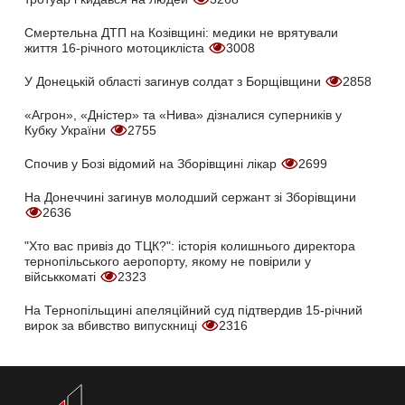
Смертельна ДТП на Козівщині: медики не врятували
життя 16-річного мотоцикліста
3008
У Донецькій області загинув солдат з Борщівщини
2858
«Агрон», «Дністер» та «Нива» дізналися суперників у
Кубку України
2755
Спочив у Бозі відомий на Зборівщині лікар
2699
На Донеччині загинув молодший сержант зі Зборівщини
2636
"Хто вас привіз до ТЦК?": історія колишнього директора
тернопільського аеропорту, якому не повірили у
військкоматі
2323
На Тернопільщині апеляційний суд підтвердив 15-річний
вирок за вбивство випускниці
2316