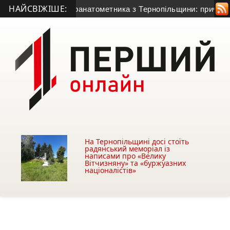
НАЙСВІЖІШЕ:
тя 50-річного гранатометника з Тернопільщини: причина смерт
На Тернопільщині досі стоїть
радянський меморіал із
написами про «Велику
Вітчизняну» та «буржуазних
націоналістів»