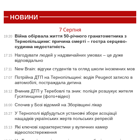
НОВИНИ
7 Серпня
Війна обірвала життя 50-річного гранатометника з
19:20
Тернопільщини: причина смерті – гостра серцево-
судинна недостатність
Нагодувати людей у надзвичайних умовах – це дуже
17:15
відповідально
New Brain: відгуки студентів та огляд школи іноземних мов
17:11
Потрійна ДТП на Тернопільщині: водія Peugeot затисло в
17:07
автомобілі, постраждала дитина
Вчинив ДТП у Теребовлі та зник: поліція розшукує жителя
16:12
Гусятинщини (фото+відео)
Спочив у Бозі відомий на Зборівщині лікар
16:00
У Тернополі відбудуться установчі збори асоціації
15:27
нащадків українських жертв польських репресій
Які ключові характеристики у вуличних камер
15:13
відеоспостереження