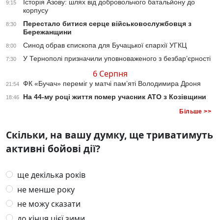
Історія Азову: шлях від добровольчого батальйону до
9:15
корпусу
Перестало битися серце військовослужбовця з
8:30
Бережанщини
Синод обрав єпископа для Бучацької єпархії УГКЦ
8:00
У Тернополі призначили уповноваженого з безбар’єрності
7:30
6 Серпня
ФК «Бучач» переміг у матчі пам’яті Володимира Дроня
21:54
На 44-му році життя помер учасник АТО з Козівщини
18:46
Більше >>
Скільки, на вашу думку, ще триватимуть
активні бойові дії?
ще декілька років
не менше року
не можу сказати
до кінця цієї зими