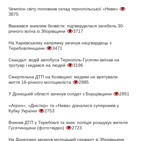
Чемпіон світу поповнив склад тернопільської «Ниви»
3875
Вважався зниклим безвісти: підтвердилася загибель 30-
річного воїна із Зборівщини
3717
На Харківському напрямку загинув нацгвардієць з
Теребовлянщини
3471
Скандал: водій автобуса Тернопіль-Гусятин виїхав на
тротуар і кидався на людей
3196
Смертельна ДТП на Козівщині: медики не врятували
життя 16-річного мотоцикліста
2985
У Донецькій області загинув солдат з Борщівщини
2851
«Агрон», «Дністер» та «Нива» дізналися суперників у
Кубку України
2753
Вчинив ДТП у Теребовлі та зник: поліція розшукує жителя
Гусятинщини (фото+відео)
2723
На Донеччині загинув молодший сержант зі Зборівщини