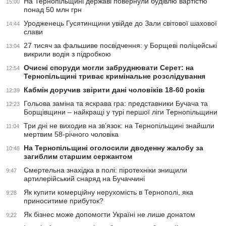
На Тернопільщині державі повернули будівлю вартістю
15:00
понад 50 млн грн
Уродженець Гусятинщини увійде до Зали світової шахової
14:44
слави
27 тисяч за фальшиве посвідчення: у Борщеві поліцейські
13:04
викрили водія з підробкою
Очисні споруди могли забруднювати Серет: на
12:54
Тернопільщині триває кримінальне розслідування
Кабмін доручив звірити дані чоловіків 18-60 років
12:39
Гольова заміна та яскрава гра: представники Бучача та
12:23
Борщівщини – найкращі у турі першої ліги Тернопільщини
Три дні не виходив на зв’язок: на Тернопільщині знайшли
11:04
мертвим 58-річного чоловіка
На Тернопільщині оголосили дводенну жалобу за
10:48
загиблим старшим сержантом
Смертельна знахідка в полі: піротехніки знищили
9:47
артилерійський снаряд на Бучаччині
Як купити комерційну нерухомість в Тернополі, яка
9:28
приноситиме прибуток?
Як бізнес може допомогти Україні не лише донатом
9:22