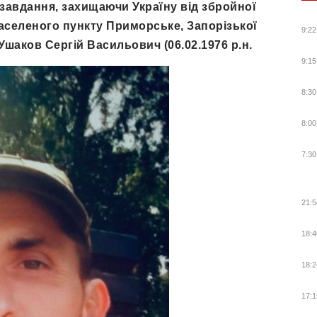
 завдання, захищаючи Україну від збройної
 населеного пункту Приморське, Запорізької
9:22
Ушаков Сергій Васильович (06.02.1976 р.н.
9:15
8:30
8:00
7:30
21:5
18:4
18:2
17:1