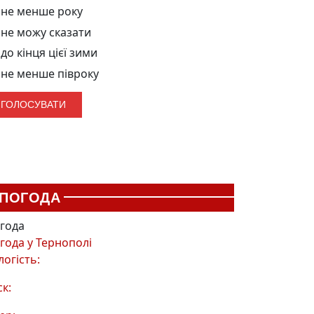
не менше року
не можу сказати
до кінця цієї зими
не менше півроку
ПОГОДА
года
года у
Тернополі
логість:
ск: