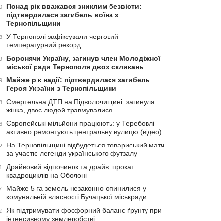
Понад рік вважався зниклим безвісти:
0
підтвердилася загибель воїна з
Тернопільщини
У Тернополі зафіксували черговий
8
температурний рекорд
Боронячи Україну, загинув член Молодіжної
9
міської ради Тернополя двох скликань
Майже рік надії: підтвердилася загибель
9
Героя України з Тернопільщини
Смертельна ДТП на Підволочищині: загинула
8
жінка, двоє людей травмувалися
Європейські мільйони працюють: у Теребовлі
6
активно ремонтують центральну вулицю (відео)
На Тернопільщині відбудеться товариський матч
2
за участю легенди українського футзалу
Драйвовий відпочинок та драйв: прокат
1
квадроциклів на Оболоні
Майже 5 га земель незаконно опинилися у
7
комунальній власності Бучацької міськради
Як підтримувати фосфорний баланс ґрунту при
2
інтенсивному землеробстві