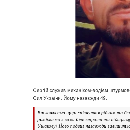
Сергій служив механіком-водієм штурмово
Сил України. Йому назавжди 49.
Висловлюємо щирі співчуття рідним та бли
розділяємо з вами біль втрати та підтриму
Ушакову! Його подвиг назавжди залишиться 