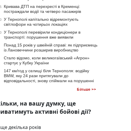
Кривава ДТП на перехресті в Кременці:
5
постраждали водії та четверо пасажирів
У Тернополі капітально відремонтують
0
світлофори на чотирьох локаціях
У Тернополі перевірили кондиціонери в
0
транспорті: порушення вже виявили
Понад 15 років у швейній справі: як підприємець
із Лановеччини розширив виробництво
Стало відомо, коли великогаївський «Агрон»
стартує у Кубку України
147 км/год у селищі біля Тернополя: водійку
BMW, яку 24 рази притягували до
відповідальності, знову спіймали на порушенні
Більше >>
ільки, на вашу думку, ще
иватимуть активні бойові дії?
ще декілька років