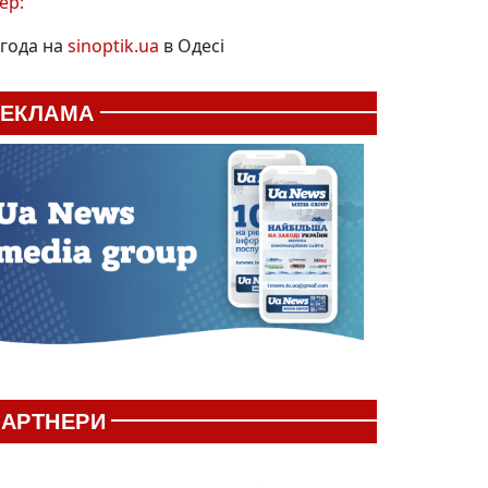
ер:
года на
sinoptik.ua
в Одесі
РЕКЛАМА
АРТНЕРИ