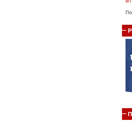
віт
По
П