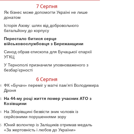
7 Серпня
Як бізнес може допомогти Україні не лише
донатом
Історія Азову: шлях від добровольчого
батальйону до корпусу
Перестало битися серце
військовослужбовця з Бережанщини
Синод обрав єпископа для Бучацької єпархії
УГКЦ
У Тернополі призначили уповноваженого з
безбар’єрності
6 Серпня
ФК «Бучач» переміг у матчі пам’яті Володимира
4
Дроня
На 44-му році життя помер учасник АТО з
6
Козівщини
На Зборівщині безвісти зник чоловік із
4
серйозними порушеннями зору
Юний волонтер із Заліщиків отримав медаль
5
«За жертовність і любов до України»