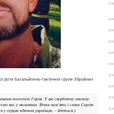
17:0
16:4
15:3
15:0
13:3
13:1
12:4
ї роти батальйонно-тактичної групи Збройних
12:0
зьким полеглого Героя. У цю скорботну хвилину
11:5
ємо вас у молитвах. Вічна пам’ять і слава Сергію
11:4
у серцях вдячних українців, – йдеться у