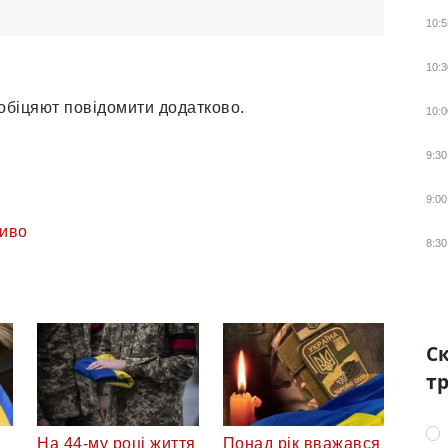
.
10:5
10:3
і обіцяют повідомити додатково.
10:0
9:30
9:00
иво
8:30
Ск
тр
На 44-му році життя
Понад рік вважався