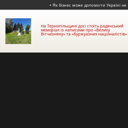
• Як бізнес може допомогти Україні не лише 
На Тернопільщині досі стоїть радянський
меморіал із написами про «Велику
Вітчизняну» та «буржуазних націоналістів»