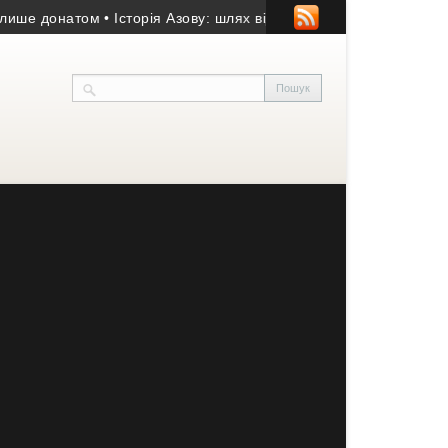
донатом
• Історія Азову: шлях від добровольчого батальйону до 