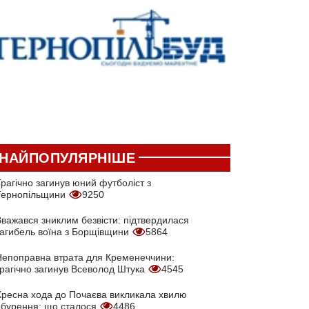
НАЙПОПУЛЯРНІШЕ
рагічно загинув юний футболіст з
Тернопільщини
9250
Вважався зниклим безвісти: підтвердилася
загибель воїна з Борщівщини
5864
Непоправна втрата для Кременеччини:
трагічно загинув Всеволод Штука
4545
Хресна хода до Почаєва викликала хвилю
обурення: що сталося
4486