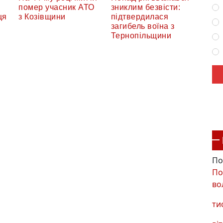
помер учасник АТО
зниклим безвісти:
ця
з Козівщини
підтвердилася
загибель воїна з
Тернопільщини
По
По
во
ти