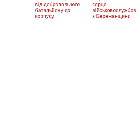
від добровольчого
серце
батальйону до
військовослужбов
корпусу
з Бережанщини