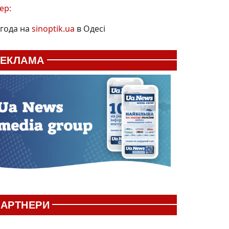
ер:
года на
sinoptik.ua
в Одесі
РЕКЛАМА
АРТНЕРИ