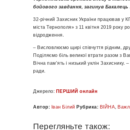
бойового завдання, загинув Бакалець П
32-річний Захисник України працював у К
міста Тернополя» з 11 квітня 2019 року р
відродження.
– Висловлюємо щирі співчуття рідним, дру
Поділяємо біль великої втрати разом з Ва
Вічна пам’ять і низький уклін Захиснику. 
ради.
Джерело:
ПЕРШИЙ онлайн
Автор:
Іван Білий
Рубрика:
ВІЙНА
,
Важл
Перегляньте також: