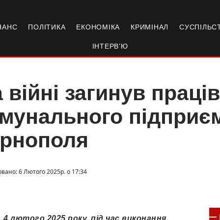
НАНС
ПОЛІТИКА
ЕКОНОМІКА
КРИМІНАЛ
СУСПІЛЬС
ІНТЕРВ’Ю
 війні загинув праці
мунального підприє
ернополя
вано: 6 Лютого 2025р. о 17:34
 4 лютого 2025 року, під час виконання