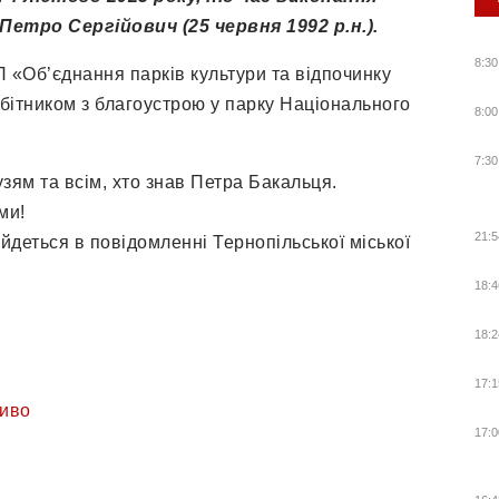
етро Сергійович (25 червня 1992 р.н.).
8:30
П «Об’єднання парків культури та відпочинку
обітником з благоустрою у парку Національного
8:00
7:30
зям та всім, хто знав Петра Бакальця.
ми!
21:5
– йдеться в повідомленні Тернопільської міської
18:4
18:2
17:1
иво
17:0