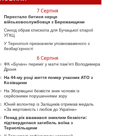
7 Серпня
Перестало битися серце
військовослужбовця з Бережанщини
Синод обрав єпископа для Бучацької єпархії
УГКЦ
У Тернополі призначили уповноваженого з
безбар’єрності
6 Серпня
ФК «Бучач» переміг у матчі пам’яті Володимира
4
Дроня
На 44-му році життя помер учасник АТО з
6
Козівщини
На Зборівщині безвісти зник чоловік із
4
серйозними порушеннями зору
Юний волонтер із Заліщиків отримав медаль
5
«За жертовність і любов до України»
Понад рік вважався зниклим безвісти:
0
підтвердилася загибель воїна з
Тернопільщини