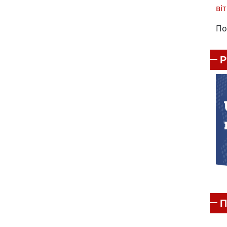
віт
По
П