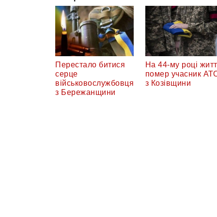
Перестало битися
На 44-му році жит
серце
помер учасник АТ
військовослужбовця
з Козівщини
з Бережанщини