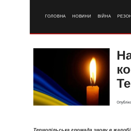
ГОЛОВНА
НОВИНИ
ВІЙНА
РЕЗО
На
ко
Т
Опубліко
Тернопільська громада знову в жалобі.