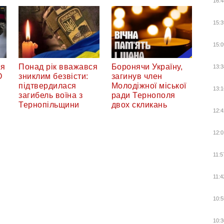
16:4
15:3
15:0
тя
Понад рік вважався
Боронячи Україну,
13:3
О
зниклим безвісти:
загинув член
підтвердилася
Молодіжної міської
13:1
загибель воїна з
ради Тернополя
Тернопільщини
двох скликань
12:4
12:0
11:5
11:4
10:5
10:3