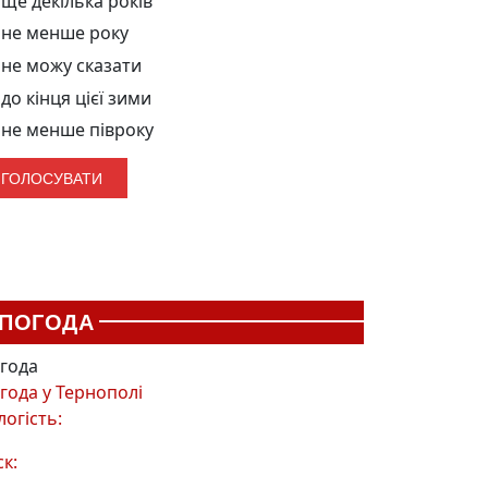
ще декілька років
не менше року
не можу сказати
до кінця цієї зими
не менше півроку
ПОГОДА
года
года у
Тернополі
логість:
ск: