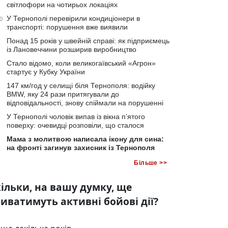
світлофори на чотирьох локаціях
У Тернополі перевірили кондиціонери в
0
транспорті: порушення вже виявили
Понад 15 років у швейній справі: як підприємець
із Лановеччини розширив виробництво
Стало відомо, коли великогаївський «Агрон»
стартує у Кубку України
147 км/год у селищі біля Тернополя: водійку
BMW, яку 24 рази притягували до
відповідальності, знову спіймали на порушенні
У Тернополі чоловік випав із вікна п’ятого
поверху: очевидці розповіли, що сталося
Мама з молитвою написала ікону для сина:
на фронті загинув захисник із Тернополя
Більше >>
ільки, на вашу думку, ще
иватимуть активні бойові дії?