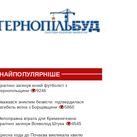
НАЙПОПУЛЯРНІШЕ
рагічно загинув юний футболіст з
Тернопільщини
9246
Вважався зниклим безвісти: підтвердилася
загибель воїна з Борщівщини
5860
Непоправна втрата для Кременеччини:
трагічно загинув Всеволод Штука
4545
Хресна хода до Почаєва викликала хвилю