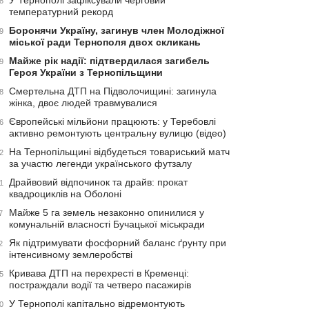
У Тернополі зафіксували черговий
8
температурний рекорд
Боронячи Україну, загинув член Молодіжної
9
міської ради Тернополя двох скликань
Майже рік надії: підтвердилася загибель
9
Героя України з Тернопільщини
Смертельна ДТП на Підволочищині: загинула
8
жінка, двоє людей травмувалися
Європейські мільйони працюють: у Теребовлі
6
активно ремонтують центральну вулицю (відео)
На Тернопільщині відбудеться товариський матч
2
за участю легенди українського футзалу
Драйвовий відпочинок та драйв: прокат
1
квадроциклів на Оболоні
Майже 5 га земель незаконно опинилися у
7
комунальній власності Бучацької міськради
Як підтримувати фосфорний баланс ґрунту при
2
інтенсивному землеробстві
Кривава ДТП на перехресті в Кременці:
5
постраждали водії та четверо пасажирів
У Тернополі капітально відремонтують
0