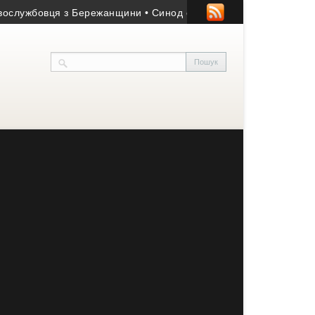
ужбовця з Бережанщини
• Синод обрав єпископа для Бучацької є