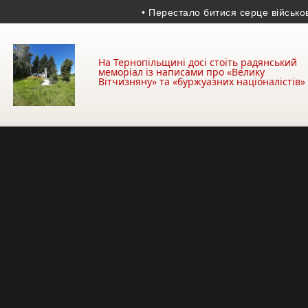
• Перестало битися серце військовосл
На Тернопільщині досі стоїть радянський
меморіал із написами про «Велику
Вітчизняну» та «буржуазних націоналістів»