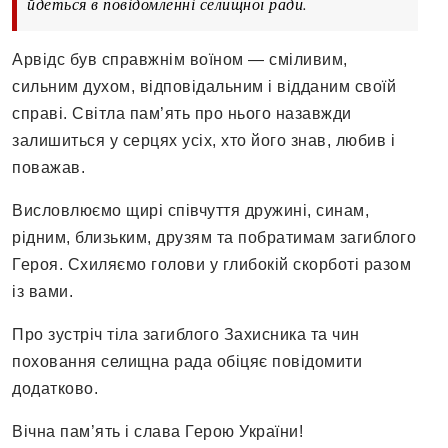
йдеться в повідомленні селищної ради.
Арвідс був справжнім воїном — сміливим,
сильним духом, відповідальним і відданим своїй
справі. Світла пам’ять про нього назавжди
залишиться у серцях усіх, хто його знав, любив і
поважав.
Висловлюємо щирі співчуття дружині, синам,
рідним, близьким, друзям та побратимам загиблого
Героя. Схиляємо голови у глибокій скорботі разом
із вами.
Про зустріч тіла загиблого Захисника та чин
поховання селищна рада обіцяє повідомити
додатково.
Вічна пам’ять і слава Герою України!