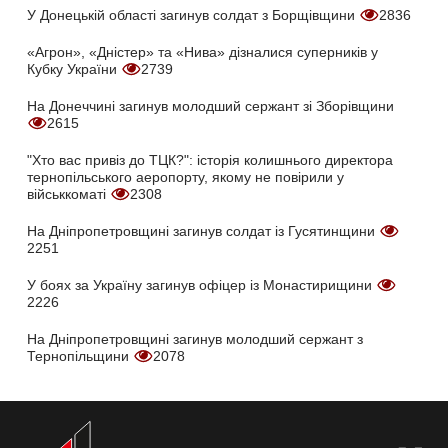
У Донецькій області загинув солдат з Борщівщини
2836
«Агрон», «Дністер» та «Нива» дізналися суперників у
Кубку України
2739
На Донеччині загинув молодший сержант зі Зборівщини
2615
"Хто вас привіз до ТЦК?": історія колишнього директора
тернопільського аеропорту, якому не повірили у
військкоматі
2308
На Дніпропетровщині загинув солдат із Гусятинщини
2251
У боях за Україну загинув офіцер із Монастирищини
2226
На Дніпропетровщині загинув молодший сержант з
Тернопільщини
2078