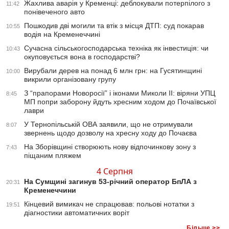
Жахлива аварія у Кременці: деблокували потерпілого з
11:42
понівеченого авто
Пошкодив дві могили та втік з місця ДТП: суд покарав
10:55
водія на Кременеччині
Сучасна сільськогосподарська техніка як інвестиція: чи
10:43
окуповується вона в господарстві?
Вирубали дерев на понад 6 млн грн: на Гусятинщині
10:00
викрили організовану групу
З “прапорами Новоросії” і іконами Миколи ІІ: віряни УПЦ
8:45
МП попри заборону йдуть хресним ходом до Почаївської
лаври
У Тернопільській ОВА заявили, що не отримували
8:07
звернень щодо дозволу на хресну ходу до Почаєва
На Зборівщині створюють нову відпочинкову зону з
7:43
піщаним пляжем
4 Серпня
На Сумщині загинув 53-річний оператор БпЛА з
20:31
Кременеччини
Кінцевий вимикач не спрацював: польові нотатки з
19:51
діагностики автоматичних воріт
Більше >>