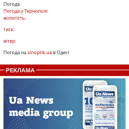
Погода
Погода у
Тернополі
вологість:
тиск:
вітер:
Погода на
sinoptik.ua
в Одесі
РЕКЛАМА