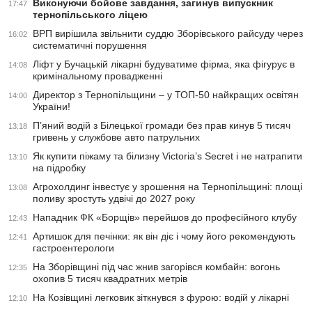
Виконуючи бойове завдання, загинув випускник
17:47
тернопільського ліцею
ВРП вирішила звільнити суддю Зборівського райсуду через
16:02
систематичні порушення
Ліфт у Бучацькій лікарні будуватиме фірма, яка фігурує в
14:08
кримінальному провадженні
Директор з Тернопільщини – у ТОП-50 найкращих освітян
14:00
України!
П’яний водій з Білецької громади без прав кинув 5 тисяч
13:18
гривень у службове авто патрульних
Як купити піжаму та білизну Victoria’s Secret і не натрапити
13:10
на підробку
Агрохолдинг інвестує у зрошення на Тернопільщині: площі
13:08
поливу зростуть удвічі до 2027 року
Нападник ФК «Борщів» перейшов до професійного клубу
12:43
Артишок для печінки: як він діє і чому його рекомендують
12:41
гастроентерологи
На Зборівщині під час жнив загорівся комбайн: вогонь
12:35
охопив 5 тисяч квадратних метрів
На Козівщині легковик зіткнувся з фурою: водій у лікарні
12:10