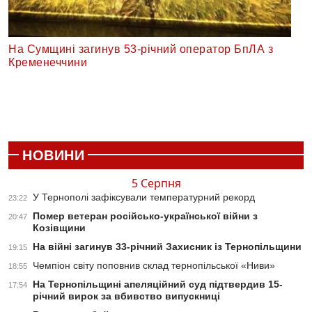
На Сумщині загинув 53-річний оператор БпЛА з
Кременеччини
НОВИНИ
5 Серпня
У Тернополі зафіксували температурний рекорд
23:22
Помер ветеран російсько-української війни з
20:47
Козівщини
На війні загинув 33-річний Захисник із Тернопільщини
19:15
Чемпіон світу поповнив склад тернопільської «Ниви»
18:55
На Тернопільщині апеляційний суд підтвердив 15-
17:54
річний вирок за вбивство випускниці