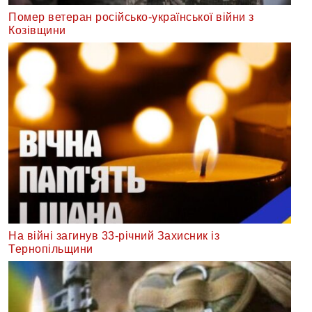
Помер ветеран російсько-української війни з
Козівщини
На війні загинув 33-річний Захисник із
Тернопільщини