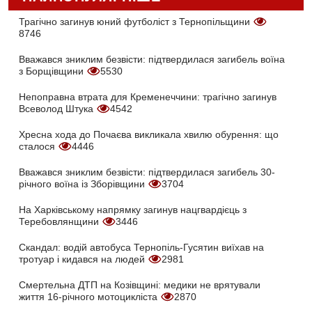
Трагічно загинув юний футболіст з Тернопільщини
8746
Вважався зниклим безвісти: підтвердилася загибель воїна
з Борщівщини
5530
Непоправна втрата для Кременеччини: трагічно загинув
Всеволод Штука
4542
Хресна хода до Почаєва викликала хвилю обурення: що
сталося
4446
Вважався зниклим безвісти: підтвердилася загибель 30-
річного воїна із Зборівщини
3704
На Харківському напрямку загинув нацгвардієць з
Теребовлянщини
3446
Скандал: водій автобуса Тернопіль-Гусятин виїхав на
тротуар і кидався на людей
2981
Смертельна ДТП на Козівщині: медики не врятували
життя 16-річного мотоцикліста
2870