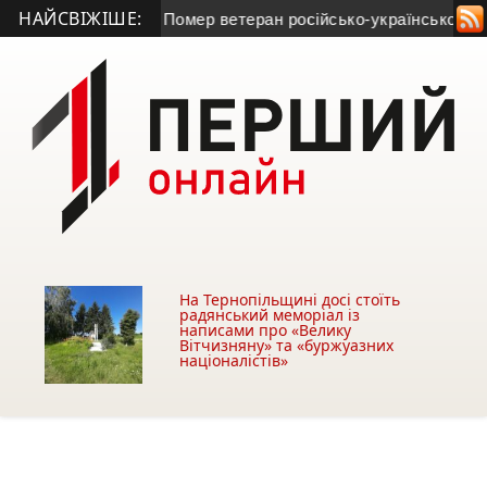
НАЙСВІЖІШЕ:
ний рекорд
• Помер ветеран російсько-української війни з Ко
На Тернопільщині досі стоїть
радянський меморіал із
написами про «Велику
Вітчизняну» та «буржуазних
націоналістів»