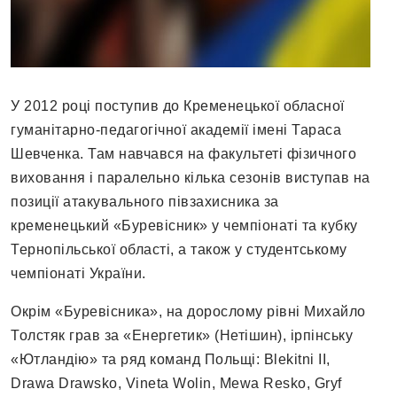
У 2012 році поступив до Кременецької обласної
гуманітарно-педагогічної академії імені Тараса
Шевченка. Там навчався на факультеті фізичного
виховання і паралельно кілька сезонів виступав на
позиції атакувального півзахисника за
кременецький «Буревісник» у чемпіонаті та кубку
Тернопільської області, а також у студентському
чемпіонаті України.
Окрім «Буревісника», на дорослому рівні Михайло
Толстяк грав за «Енергетик» (Нетішин), ірпінську
«Ютландію» та ряд команд Польщі: Blekitni II,
Drawa Drawsko, Vineta Wolin, Mewa Resko, Gryf