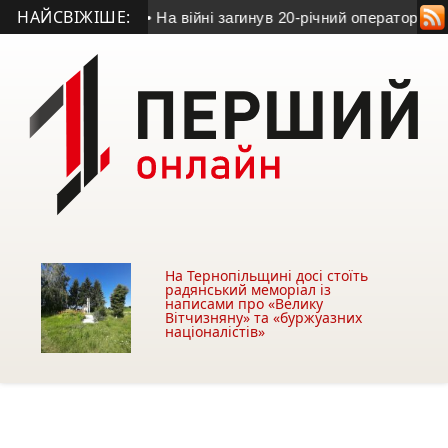
НАЙСВІЖІШЕ:
 14-16 серпня
• На війні загинув 20-річний оператор БпЛА із 
На Тернопільщині досі стоїть
радянський меморіал із
написами про «Велику
Вітчизняну» та «буржуазних
націоналістів»