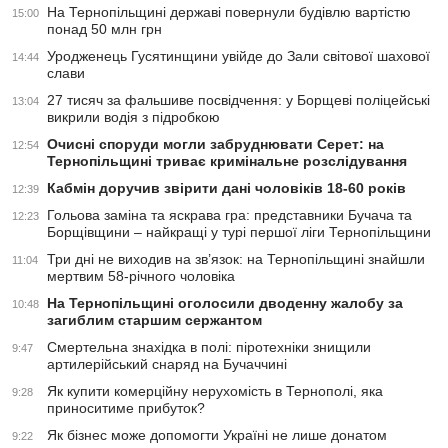
На Тернопільщині державі повернули будівлю вартістю
15:00
понад 50 млн грн
Уродженець Гусятинщини увійде до Зали світової шахової
14:44
слави
27 тисяч за фальшиве посвідчення: у Борщеві поліцейські
13:04
викрили водія з підробкою
Очисні споруди могли забруднювати Серет: на
12:54
Тернопільщині триває кримінальне розслідування
Кабмін доручив звірити дані чоловіків 18-60 років
12:39
Гольова заміна та яскрава гра: представники Бучача та
12:23
Борщівщини – найкращі у турі першої ліги Тернопільщини
Три дні не виходив на зв’язок: на Тернопільщині знайшли
11:04
мертвим 58-річного чоловіка
На Тернопільщині оголосили дводенну жалобу за
10:48
загиблим старшим сержантом
Смертельна знахідка в полі: піротехніки знищили
9:47
артилерійський снаряд на Бучаччині
Як купити комерційну нерухомість в Тернополі, яка
9:28
приноситиме прибуток?
Як бізнес може допомогти Україні не лише донатом
9:22