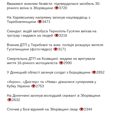
Вважався зниклим безвісти: підтвердилася загибель 30-
річного воїна із Зборівщини
3720
На Харківському напрямку загинув нацгвардієць з
Теребовлянщини
3471
Скандал: водій автобуса Тернопіль-Гусятин виїхав на
тротуар і кидався на людей
3216
Вчинив ДТП у Теребовлі та зник: поліція розшукує жителя
Гусятинщини (фото+відео)
3171
Смертельна ДТП на Козівщині: медики не врятували
життя 16-річного мотоцикліста
2990
У Донецькій області загинув солдат з Борщівщини
2852
«Агрон», «Дністер» та «Нива» дізналися суперників у
Кубку України
2753
На Донеччині загинув молодший сержант зі Зборівщини
2632
Спочив у Бозі відомий на Зборівщині лікар
2344