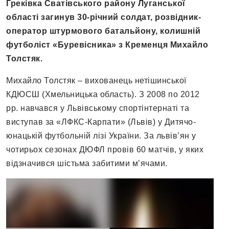
Греківка Сватівського району Луганської
області загинув 30-річний солдат, розвідник-
оператор штурмового батальйону, колишній
футболіст «Буревісника» з Кременця Михайло
Толстяк.
Михайло Толстяк – вихованець нетішинської
КДЮСШ (Хмельницька область). З 2008 по 2012
рр. навчався у Львівському спортінтернаті та
виступав за «ЛФКС-Карпати» (Львів) у Дитячо-
юнацькій футбольній лізі України. За львів’ян у
чотирьох сезонах ДЮФЛ провів 60 матчів, у яких
відзначився шістьма забитими м’ячами.