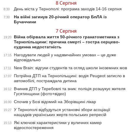
8 Серпня
День міста у Тернополі: програма заходів 14-16 серпня
8:30
На війні загинув 20-річний оператор БпЛА із
7:30
Бучаччини
7 Серпня
Війна обірвала життя 50-річного гранатометника з
19:20
Тернопільщини: причина смерті – гостра серцево-
судинна недостатність
Нагодувати людей у надзвичайних умовах – це дуже
17:15
відповідально
New Brain: відгуки студентів та огляд школи іноземних мов
17:11
Потрійна ДТП на Тернопільщині: водія Peugeot затисло в
17:07
автомобілі, постраждала дитина
Вчинив ДТП у Теребовлі та зник: поліція розшукує жителя
16:12
Гусятинщини (фото+відео)
Спочив у Бозі відомий на Зборівщині лікар
16:00
У Тернополі відбудуться установчі збори асоціації
15:27
нащадків українських жертв польських репресій
Які ключові характеристики у вуличних камер
15:13
відеоспостереження