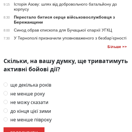
Історія Азову: шлях від добровольчого батальйону до
9:15
корпусу
Перестало битися серце військовослужбовця з
8:30
Бережанщини
Синод обрав єпископа для Бучацької єпархії УГКЦ
8:00
У Тернополі призначили уповноваженого з безбар’єрності
7:30
Більше >>
Скільки, на вашу думку, ще триватимуть
активні бойові дії?
ще декілька років
не менше року
не можу сказати
до кінця цієї зими
не менше півроку