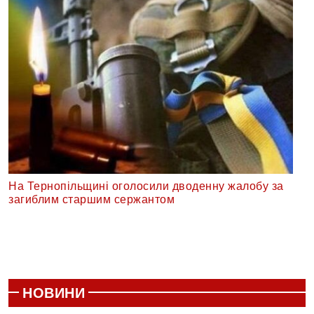
На Тернопільщині оголосили дводенну жалобу за
загиблим старшим сержантом
НОВИНИ