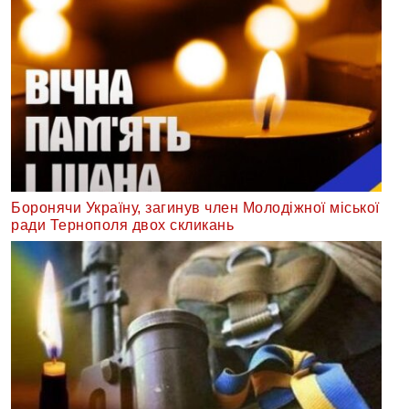
Боронячи Україну, загинув член Молодіжної міської
ради Тернополя двох скликань