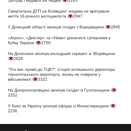
тротуар і кидався на людей
3143
Смертельна ДТП на Козівщині: медики не врятували
життя 16-річного мотоцикліста
2947
У Донецькій області загинув солдат з Борщівщини
2845
«Агрон», «Дністер» та «Нива» дізналися суперників у
Кубку України
2750
На Донеччині загинув молодший сержант зі Зборівщини
2626
"Хто вас привіз до ТЦК?": історія колишнього директора
тернопільського аеропорту, якому не повірили у
військкоматі
2322
На Дніпропетровщині загинув солдат із Гусятинщини
2252
У боях за Україну загинув офіцер із Монастирищини
2236