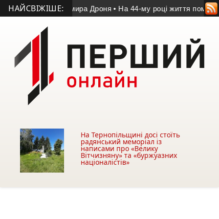
НАЙСВІЖІШЕ:
 пам’яті Володимира Дроня
• На 44-му році життя помер учасн
На Тернопільщині досі стоїть
радянський меморіал із
написами про «Велику
Вітчизняну» та «буржуазних
націоналістів»