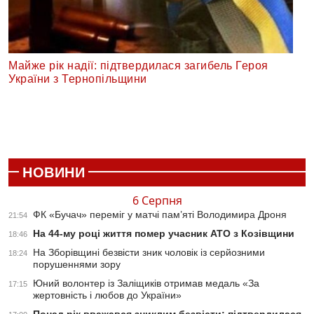
Майже рік надії: підтвердилася загибель Героя
України з Тернопільщини
НОВИНИ
6 Серпня
ФК «Бучач» переміг у матчі пам’яті Володимира Дроня
21:54
На 44-му році життя помер учасник АТО з Козівщини
18:46
На Зборівщині безвісти зник чоловік із серйозними
18:24
порушеннями зору
Юний волонтер із Заліщиків отримав медаль «За
17:15
жертовність і любов до України»