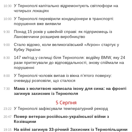
У Тернополі капітально відремонтують світлофори на
10:30
чотирьох локаціях
У Тернополі перевірили кондиціонери в транспорті:
10:00
порушення вже виявили
Понад 15 років у швейній справі: як підприємець із
9:30
Лановеччини розширив виробництво
Стало відомо, коли великогаївський «Агрон» стартує у
9:00
Кубку України
147 км/год у селищі біля Тернополя: водійку BMW, яку 24
8:30
рази притягували до відповідальності, знову спіймали на
порушенні
У Тернополі чоловік випав із вікна п’ятого поверху:
8:00
очевидці розповіли, що сталося
Мама з молитвою написала ікону для сина: на фронті
7:30
загинув захисник із Тернополя
5 Серпня
У Тернополі зафіксували температурний рекорд
23:22
Помер ветеран російсько-української війни з
20:47
Козівщини
На війні загинув 33-річний Захисник із Тернопільщини
19:15