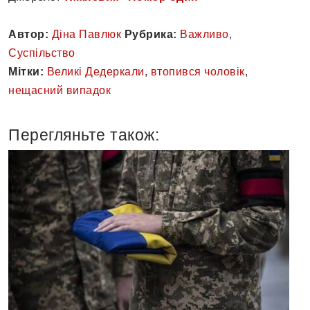
Автор:
Діна Павлюк
Рубрика:
Важливо
,
Суспільство
Мітки:
Великі Дедеркали
,
втопився чоловік
,
нещасний випадок
Перегляньте також: