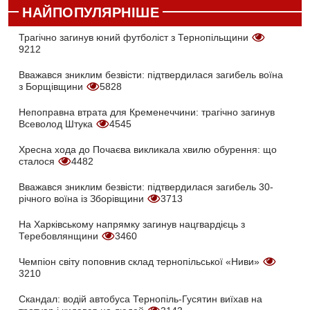
НАЙПОПУЛЯРНІШЕ
Трагічно загинув юний футболіст з Тернопільщини
9212
Вважався зниклим безвісти: підтвердилася загибель воїна
з Борщівщини
5828
Непоправна втрата для Кременеччини: трагічно загинув
Всеволод Штука
4545
Хресна хода до Почаєва викликала хвилю обурення: що
сталося
4482
Вважався зниклим безвісти: підтвердилася загибель 30-
річного воїна із Зборівщини
3713
На Харківському напрямку загинув нацгвардієць з
Теребовлянщини
3460
Чемпіон світу поповнив склад тернопільської «Ниви»
3210
Скандал: водій автобуса Тернопіль-Гусятин виїхав на