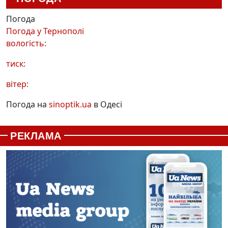
Погода
Погода у
Тернополі
вологість:
тиск:
вітер:
Погода на
sinoptik.ua
в Одесі
РЕКЛАМА