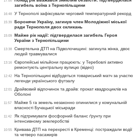
Понад рік вважався зниклим безвісти: підтвердилася
17:00
загибель воїна з Тернопільщини
У Тернополі зафіксували черговий температурний рекорд
16:48
Боронячи Україну, загинув член Молодіжної міської
15:39
ради Тернополя двох скликань
Майже рік надії: підтвердилася загибель Героя
15:09
України з Тернопільщини
Смертельна ДТП на Підволочищині: загинула жінка, двоє
13:38
людей травмувалися
Європейські мільйони працюють: у Теребовлі активно
13:16
ремонтують центральну вулицю (відео)
На Тернопільщині відбудеться товариський матч за участю
12:42
легенди українського футзалу
Драйвовий відпочинок та драйв: прокат квадроциклів на
12:01
Оболоні
Майже 5 га земель незаконно опинилися у комунальній
11:57
власності Бучацької міськради
Як підтримувати фосфорний баланс ґрунту при
11:42
інтенсивному землеробстві
Кривава ДТП на перехресті в Кременці: постраждали водії
10:55
та четверо пасажирів