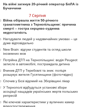
На війні загинув 20-річний оператор БпЛА із
Бучаччини
7 Серпня
Війна обірвала життя 50-річного
0
гранатометника з Тернопільщини: причина
смерті – гостра серцево-судинна
недостатність
Нагодувати людей у надзвичайних умовах – це
5
дуже відповідально
New Brain: відгуки студентів та огляд школи
1
іноземних мов
Потрійна ДТП на Тернопільщині: водія Peugeot
7
затисло в автомобілі, постраждала дитина
Вчинив ДТП у Теребовлі та зник: поліція
2
розшукує жителя Гусятинщини (фото+відео)
Спочив у Бозі відомий на Зборівщині лікар
0
У Тернополі відбудуться установчі збори
7
асоціації нащадків українських жертв польських
репресій
Які ключові характеристики у вуличних камер
3
відеоспостереження