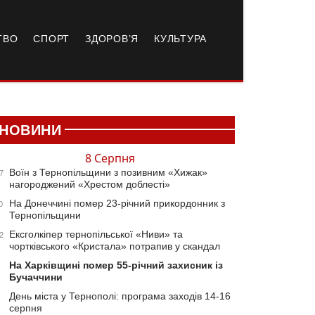
ТВО
СПОРТ
ЗДОРОВ’Я
КУЛЬТУРА
НОВИНИ
8 Серпня
Воїн з Тернопільщини з позивним «Хижак»
7
нагороджений «Хрестом доблесті»
На Донеччині помер 23-річний прикордонник з
0
Тернопільщини
Ексголкіпер тернопільської «Ниви» та
2
чортківського «Кристала» потрапив у скандал
На Харківщині помер 55-річний захисник із
Бучаччини
День міста у Тернополі: програма заходів 14-16
серпня