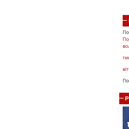
По
По
во
ти
віт
По