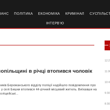
НАНС
ПОЛІТИКА
ЕКОНОМІКА
КРИМІНАЛ
СУСПІЛЬС
ІНТЕРВ’Ю
12:2
опільщині в річці втопився чоловік
11:0
10:4
ників Бережанського відділу поліції надійшло повідомлення про
ці у селі Бишки втопився 44-річний місцевий житель. Виїхавши на
9:30
поліцейські...
8:30