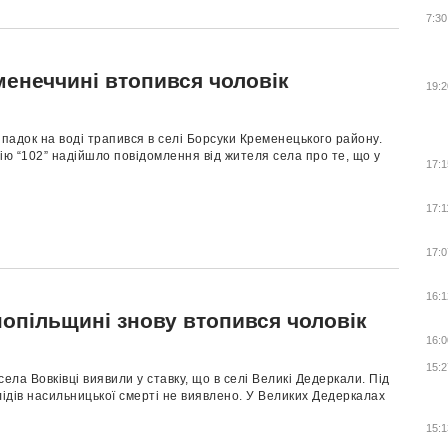
7:30
менеччині втопився чоловік
19:2
адок на воді трапився в селі Борсуки Кременецького району.
ію “102” надійшло повідомлення від жителя села про те, що у
17:1
17:1
17:0
16:1
нопільщині знову втопився чоловік
16:0
15:2
села Вовківці виявили у ставку, що в селі Великі Дедеркали. Під
лідів насильницької смерті не виявлено. У Великих Дедеркалах
15:1