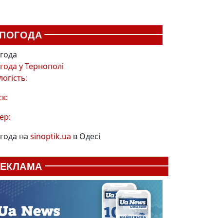
ПОГОДА
года
года у
Тернополі
логість:
ск:
ер:
года на
sinoptik.ua
в Одесі
РЕКЛАМА