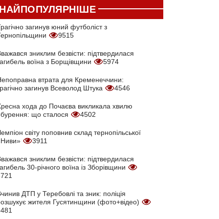
НАЙПОПУЛЯРНІШЕ
рагічно загинув юний футболіст з
Тернопільщини
9515
Вважався зниклим безвісти: підтвердилася
загибель воїна з Борщівщини
5974
Непоправна втрата для Кременеччини:
трагічно загинув Всеволод Штука
4546
Хресна хода до Почаєва викликала хвилю
обурення: що сталося
4502
емпіон світу поповнив склад тернопільської
«Ниви»
3911
Вважався зниклим безвісти: підтвердилася
агибель 30-річного воїна із Зборівщини
3721
чинив ДТП у Теребовлі та зник: поліція
розшукує жителя Гусятинщини (фото+відео)
3481