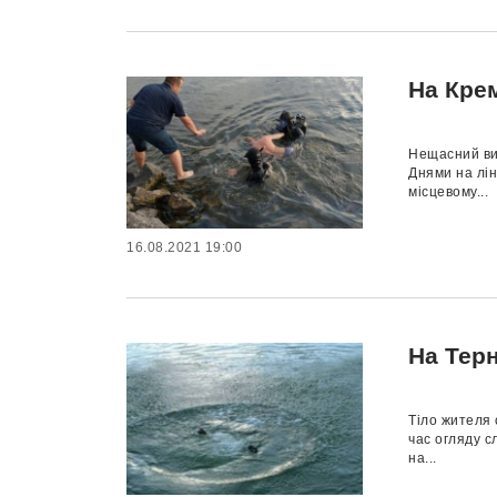
На Кре
Нещасний вип
Днями на лін
місцевому...
16.08.2021 19:00
На Тер
Тіло жителя 
час огляду с
на...