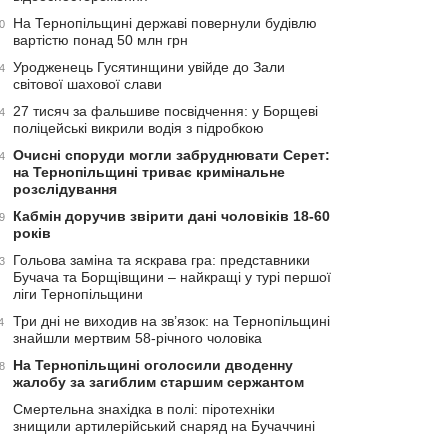
На Тернопільщині державі повернули будівлю
0
вартістю понад 50 млн грн
Уродженець Гусятинщини увійде до Зали
4
світової шахової слави
27 тисяч за фальшиве посвідчення: у Борщеві
4
поліцейські викрили водія з підробкою
Очисні споруди могли забруднювати Серет:
4
на Тернопільщині триває кримінальне
розслідування
Кабмін доручив звірити дані чоловіків 18-60
9
років
Гольова заміна та яскрава гра: представники
3
Бучача та Борщівщини – найкращі у турі першої
ліги Тернопільщини
Три дні не виходив на зв’язок: на Тернопільщині
4
знайшли мертвим 58-річного чоловіка
На Тернопільщині оголосили дводенну
8
жалобу за загиблим старшим сержантом
Смертельна знахідка в полі: піротехніки
знищили артилерійський снаряд на Бучаччині