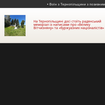
• Воїн з Тернопільщини з позивним «Хи
На Тернопільщині досі стоїть радянський
меморіал із написами про «Велику
Вітчизняну» та «буржуазних націоналістів»