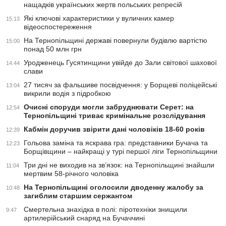
нащадків українських жертв польських репресій
Які ключові характеристики у вуличних камер
15:13
відеоспостереження
На Тернопільщині державі повернули будівлю вартістю
15:00
понад 50 млн грн
Уродженець Гусятинщини увійде до Зали світової шахової
14:44
слави
27 тисяч за фальшиве посвідчення: у Борщеві поліцейські
13:04
викрили водія з підробкою
Очисні споруди могли забруднювати Серет: на
12:54
Тернопільщині триває кримінальне розслідування
Кабмін доручив звірити дані чоловіків 18-60 років
12:39
Гольова заміна та яскрава гра: представники Бучача та
12:23
Борщівщини – найкращі у турі першої ліги Тернопільщини
Три дні не виходив на зв’язок: на Тернопільщині знайшли
11:04
мертвим 58-річного чоловіка
На Тернопільщині оголосили дводенну жалобу за
10:48
загиблим старшим сержантом
Смертельна знахідка в полі: піротехніки знищили
9:47
артилерійський снаряд на Бучаччині