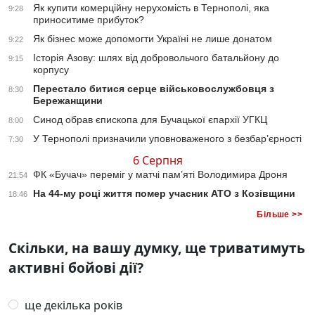
Як купити комерційну нерухомість в Тернополі, яка
9:28
приноситиме прибуток?
Як бізнес може допомогти Україні не лише донатом
9:22
Історія Азову: шлях від добровольчого батальйону до
9:15
корпусу
Перестало битися серце військовослужбовця з
8:30
Бережанщини
Синод обрав єпископа для Бучацької єпархії УГКЦ
8:00
У Тернополі призначили уповноваженого з безбар’єрності
7:30
6 Серпня
ФК «Бучач» переміг у матчі пам’яті Володимира Дроня
21:54
На 44-му році життя помер учасник АТО з Козівщини
18:46
Більше >>
Скільки, на вашу думку, ще триватимуть
активні бойові дії?
ще декілька років