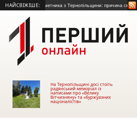
НАЙСВІЖІШЕ:
ічного гранатометника з Тернопільщини: причина смерті – гос
На Тернопільщині досі стоїть
радянський меморіал із
написами про «Велику
Вітчизняну» та «буржуазних
націоналістів»