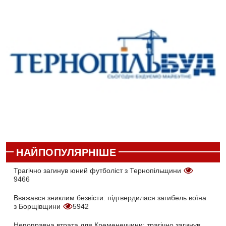
НАЙПОПУЛЯРНІШЕ
Трагічно загинув юний футболіст з Тернопільщини
9466
Вважався зниклим безвісти: підтвердилася загибель воїна
з Борщівщини
5942
Непоправна втрата для Кременеччини: трагічно загинув