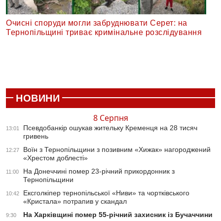
Очисні споруди могли забруднювати Серет: на
Тернопільщині триває кримінальне розслідування
НОВИНИ
8 Серпня
Псевдобанкір ошукав жительку Кременця на 28 тисяч
13:01
гривень
Воїн з Тернопільщини з позивним «Хижак» нагороджений
12:27
«Хрестом доблесті»
На Донеччині помер 23-річний прикордонник з
11:00
Тернопільщини
Ексголкіпер тернопільської «Ниви» та чортківського
10:42
«Кристала» потрапив у скандал
На Харківщині помер 55-річний захисник із Бучаччини
9:30