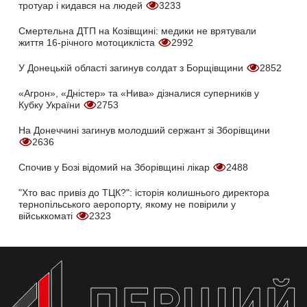
тротуар і кидався на людей
3233
Смертельна ДТП на Козівщині: медики не врятували
життя 16-річного мотоцикліста
2992
У Донецькій області загинув солдат з Борщівщини
2852
«Агрон», «Дністер» та «Нива» дізналися суперників у
Кубку України
2753
На Донеччині загинув молодший сержант зі Зборівщини
2636
Спочив у Бозі відомий на Зборівщині лікар
2488
"Хто вас привіз до ТЦК?": історія колишнього директора
тернопільського аеропорту, якому не повірили у
військкоматі
2323