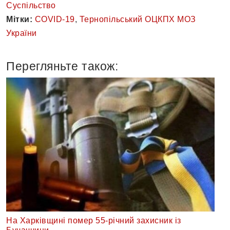
Суспільство
Мітки:
COVID-19
,
Тернопільський ОЦКПХ МОЗ
України
Перегляньте також:
На Харківщині помер 55-річний захисник із