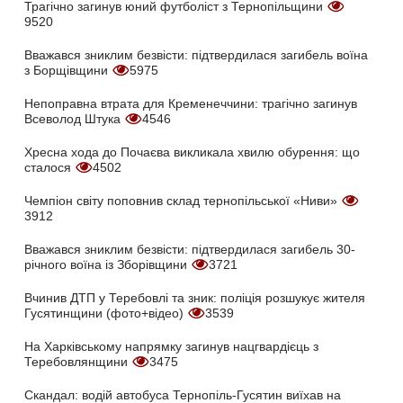
Трагічно загинув юний футболіст з Тернопільщини
9520
Вважався зниклим безвісти: підтвердилася загибель воїна
з Борщівщини
5975
Непоправна втрата для Кременеччини: трагічно загинув
Всеволод Штука
4546
Хресна хода до Почаєва викликала хвилю обурення: що
сталося
4502
Чемпіон світу поповнив склад тернопільської «Ниви»
3912
Вважався зниклим безвісти: підтвердилася загибель 30-
річного воїна із Зборівщини
3721
Вчинив ДТП у Теребовлі та зник: поліція розшукує жителя
Гусятинщини (фото+відео)
3539
На Харківському напрямку загинув нацгвардієць з
Теребовлянщини
3475
Скандал: водій автобуса Тернопіль-Гусятин виїхав на