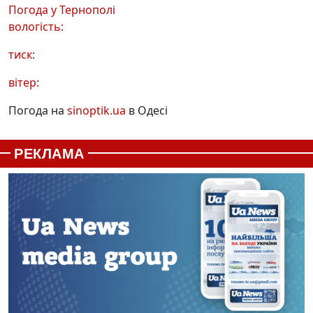
Погода у
Тернополі
вологість:
тиск:
вітер:
Погода на
sinoptik.ua
в Одесі
РЕКЛАМА