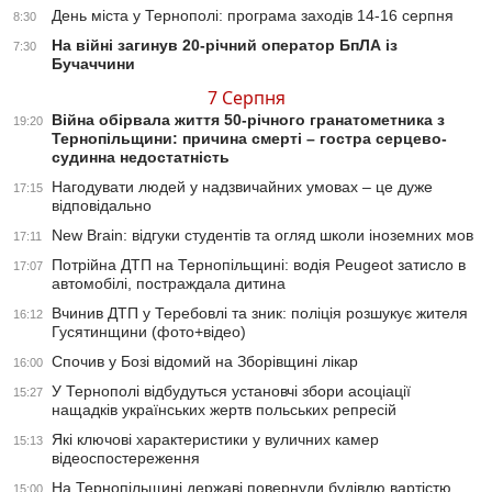
День міста у Тернополі: програма заходів 14-16 серпня
8:30
На війні загинув 20-річний оператор БпЛА із
7:30
Бучаччини
7 Серпня
Війна обірвала життя 50-річного гранатометника з
19:20
Тернопільщини: причина смерті – гостра серцево-
судинна недостатність
Нагодувати людей у надзвичайних умовах – це дуже
17:15
відповідально
New Brain: відгуки студентів та огляд школи іноземних мов
17:11
Потрійна ДТП на Тернопільщині: водія Peugeot затисло в
17:07
автомобілі, постраждала дитина
Вчинив ДТП у Теребовлі та зник: поліція розшукує жителя
16:12
Гусятинщини (фото+відео)
Спочив у Бозі відомий на Зборівщині лікар
16:00
У Тернополі відбудуться установчі збори асоціації
15:27
нащадків українських жертв польських репресій
Які ключові характеристики у вуличних камер
15:13
відеоспостереження
На Тернопільщині державі повернули будівлю вартістю
15:00