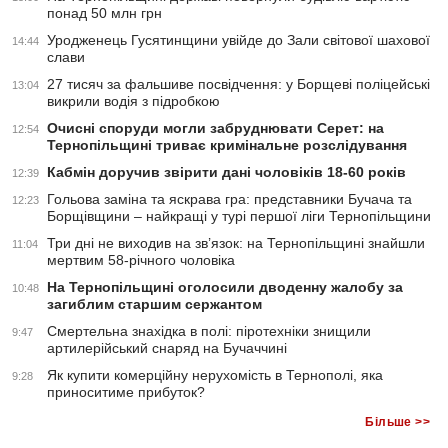
понад 50 млн грн
Уродженець Гусятинщини увійде до Зали світової шахової
14:44
слави
27 тисяч за фальшиве посвідчення: у Борщеві поліцейські
13:04
викрили водія з підробкою
Очисні споруди могли забруднювати Серет: на
12:54
Тернопільщині триває кримінальне розслідування
Кабмін доручив звірити дані чоловіків 18-60 років
12:39
Гольова заміна та яскрава гра: представники Бучача та
12:23
Борщівщини – найкращі у турі першої ліги Тернопільщини
Три дні не виходив на зв’язок: на Тернопільщині знайшли
11:04
мертвим 58-річного чоловіка
На Тернопільщині оголосили дводенну жалобу за
10:48
загиблим старшим сержантом
Смертельна знахідка в полі: піротехніки знищили
9:47
артилерійський снаряд на Бучаччині
Як купити комерційну нерухомість в Тернополі, яка
9:28
приноситиме прибуток?
Більше >>