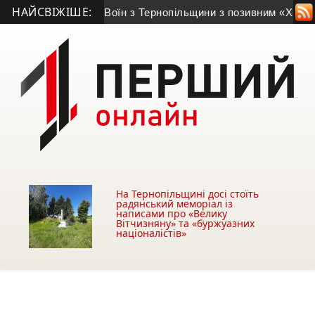
НАЙСВІЖІШЕ:
сяч гривень
• Воїн з Тернопільщини з позивним «Хижак» наг
На Тернопільщині досі стоїть
радянський меморіал із
написами про «Велику
Вітчизняну» та «буржуазних
націоналістів»