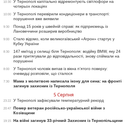
У Тернополі капітально відремонтують світлофори на
10:30
чотирьох локаціях
У Тернополі перевірили кондиціонери в транспорті:
10:00
порушення вже виявили
Понад 15 років у швейній справі: як підприємець із
9:30
Лановеччини розширив виробництво
Стало відомо, коли великогаївський «Агрон» стартує у
9:00
Кубку України
147 км/год у селищі біля Тернополя: водійку BMW, яку 24
8:30
рази притягували до відповідальності, знову спіймали на
порушенні
У Тернополі чоловік випав із вікна п’ятого поверху:
8:00
очевидці розповіли, що сталося
Мама з молитвою написала ікону для сина: на фронті
7:30
загинув захисник із Тернополя
5 Серпня
У Тернополі зафіксували температурний рекорд
23:22
Помер ветеран російсько-української війни з
20:47
Козівщини
На війні загинув 33-річний Захисник із Тернопільщини
19:15