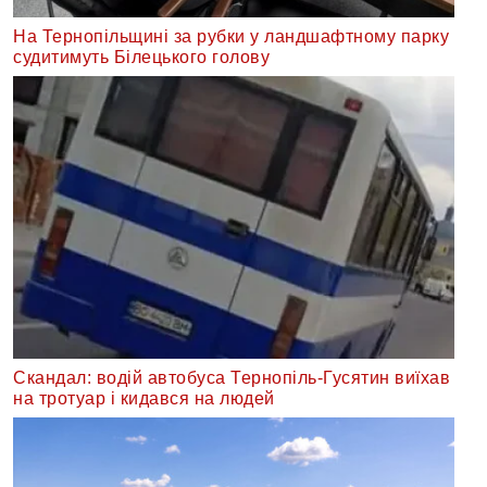
На Тернопільщині за рубки у ландшафтному парку
судитимуть Білецького голову
Скандал: водій автобуса Тернопіль-Гусятин виїхав
на тротуар і кидався на людей