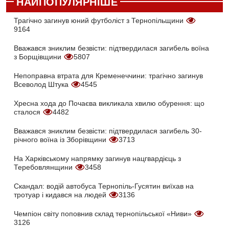
НАЙПОПУЛЯРНІШЕ
Трагічно загинув юний футболіст з Тернопільщини
9164
Вважався зниклим безвісти: підтвердилася загибель воїна
з Борщівщини
5807
Непоправна втрата для Кременеччини: трагічно загинув
Всеволод Штука
4545
Хресна хода до Почаєва викликала хвилю обурення: що
сталося
4482
Вважався зниклим безвісти: підтвердилася загибель 30-
річного воїна із Зборівщини
3713
На Харківському напрямку загинув нацгвардієць з
Теребовлянщини
3458
Скандал: водій автобуса Тернопіль-Гусятин виїхав на
тротуар і кидався на людей
3136
Чемпіон світу поповнив склад тернопільської «Ниви»
3126