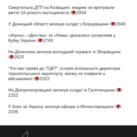
Смертельна ДТП на Козівщині: медики не врятували
життя 16-річного мотоцикліста
2934
У Донецькій області загинув солдат з Борщівщини
2845
«Агрон», «Дністер» та «Нива» дізналися суперників у
Кубку України
2749
На Донеччині загинув молодший сержант зі Зборівщини
2625
"Хто вас привіз до ТЦК?": історія колишнього директора
тернопільського аеропорту, якому не повірили у
військкоматі
2322
На Дніпропетровщині загинув солдат із Гусятинщини
2252
У боях за Україну загинув офіцер із Монастирищини
2236