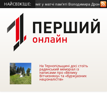
НАЙСВІЖІШЕ:
«Бучач» переміг у матчі пам’яті Володимира Дроня
• На 44-му
На Тернопільщині досі стоїть
радянський меморіал із
написами про «Велику
Вітчизняну» та «буржуазних
націоналістів»