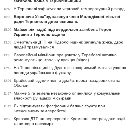
загибель воїна з Тернопільщини
У Тернополі зафіксували черговий температурний рекорд
16:48
Боронячи Україну, загинув член Молодіжної міської
15:39
ради Тернополя двох скликань
Майже рік надії: підтвердилася загибель Героя
15:09
України з Тернопільщини
Смертельна ДТП на Підволочищині: загинула жінка, двоє
13:38
людей травмувалися
Європейські мільйони працюють: у Теребовлі активно
13:16
ремонтують центральну вулицю (відео)
На Тернопільщині відбудеться товариський матч за участю
12:42
легенди українського футзалу
Драйвовий відпочинок та драйв: прокат квадроциклів на
12:01
Оболоні
Майже 5 га земель незаконно опинилися у комунальній
11:57
власності Бучацької міськради
Як підтримувати фосфорний баланс ґрунту при
11:42
інтенсивному землеробстві
Кривава ДТП на перехресті в Кременці: постраждали водії
10:55
та четверо пасажирів