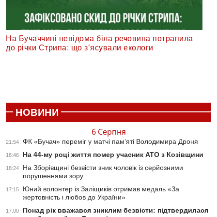
На Бучаччині невідома біла речовина потрапила
до річки Стрипа: що з’ясували екологи
НОВИНИ
6 Серпня
ФК «Бучач» переміг у матчі пам’яті Володимира Дроня
21:54
На 44-му році життя помер учасник АТО з Козівщини
18:46
На Зборівщині безвісти зник чоловік із серйозними
18:24
порушеннями зору
Юний волонтер із Заліщиків отримав медаль «За
17:15
жертовність і любов до України»
Понад рік вважався зниклим безвісти: підтвердилася
17:00