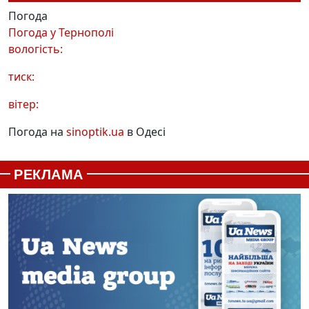
Погода
Погода у
Тернополі
вологість:
тиск:
вітер:
Погода на
sinoptik.ua
в Одесі
РЕКЛАМА