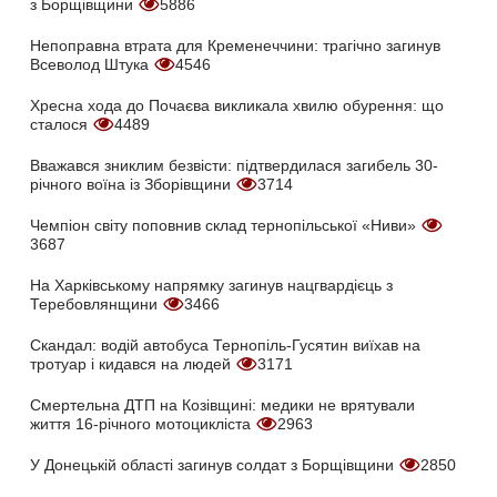
з Борщівщини
5886
Непоправна втрата для Кременеччини: трагічно загинув
Всеволод Штука
4546
Хресна хода до Почаєва викликала хвилю обурення: що
сталося
4489
Вважався зниклим безвісти: підтвердилася загибель 30-
річного воїна із Зборівщини
3714
Чемпіон світу поповнив склад тернопільської «Ниви»
3687
На Харківському напрямку загинув нацгвардієць з
Теребовлянщини
3466
Скандал: водій автобуса Тернопіль-Гусятин виїхав на
тротуар і кидався на людей
3171
Смертельна ДТП на Козівщині: медики не врятували
життя 16-річного мотоцикліста
2963
У Донецькій області загинув солдат з Борщівщини
2850