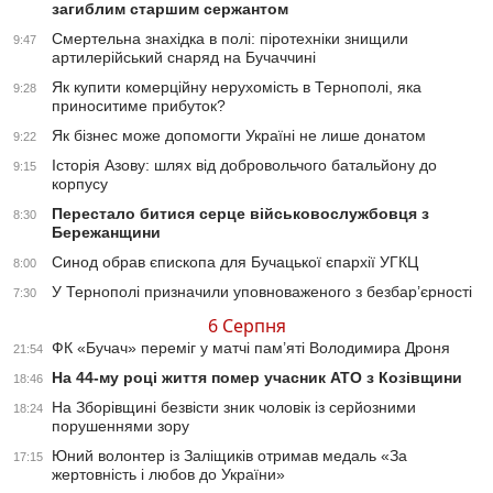
загиблим старшим сержантом
Смертельна знахідка в полі: піротехніки знищили
9:47
артилерійський снаряд на Бучаччині
Як купити комерційну нерухомість в Тернополі, яка
9:28
приноситиме прибуток?
Як бізнес може допомогти Україні не лише донатом
9:22
Історія Азову: шлях від добровольчого батальйону до
9:15
корпусу
Перестало битися серце військовослужбовця з
8:30
Бережанщини
Синод обрав єпископа для Бучацької єпархії УГКЦ
8:00
У Тернополі призначили уповноваженого з безбар’єрності
7:30
6 Серпня
ФК «Бучач» переміг у матчі пам’яті Володимира Дроня
21:54
На 44-му році життя помер учасник АТО з Козівщини
18:46
На Зборівщині безвісти зник чоловік із серйозними
18:24
порушеннями зору
Юний волонтер із Заліщиків отримав медаль «За
17:15
жертовність і любов до України»