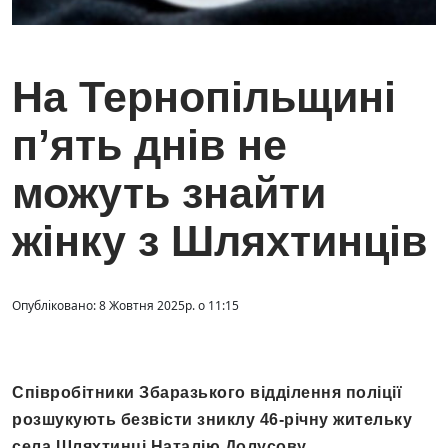
На Тернопільщині
п’ять днів не
можуть знайти
жінку з Шляхтинців
Опубліковано: 8 Жовтня 2025р. о 11:15
Співробітники Збаразького відділення поліції
розшукують безвісти зниклу 46-річну жительку
села Шляхтинці Наталію Долусову.