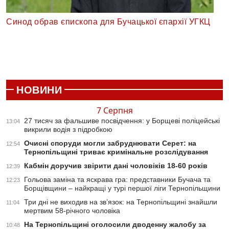
Синод обрав єпископа для Бучацької єпархії УГКЦ
НОВИНИ
7 Серпня
27 тисяч за фальшиве посвідчення: у Борщеві поліцейські
13:04
викрили водія з підробкою
Очисні споруди могли забруднювати Серет: на
12:54
Тернопільщині триває кримінальне розслідування
Кабмін доручив звірити дані чоловіків 18-60 років
12:39
Гольова заміна та яскрава гра: представники Бучача та
12:23
Борщівщини – найкращі у турі першої ліги Тернопільщини
Три дні не виходив на зв’язок: на Тернопільщині знайшли
11:04
мертвим 58-річного чоловіка
На Тернопільщині оголосили дводенну жалобу за
10:48