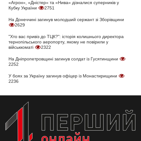
«Агрон», «Дністер» та «Нива» дізналися суперників у
Кубку України
2751
На Донеччині загинув молодший сержант зі Зборівщини
2629
"Хто вас привіз до ТЦК?": історія колишнього директора
тернопільського аеропорту, якому не повірили у
військкоматі
2322
На Дніпропетровщині загинув солдат із Гусятинщини
2252
У боях за Україну загинув офіцер із Монастирищини
2236