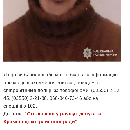
Якщо ви бачили її або маєте будь-яку інформацію
про місцезнаходження зниклої, повідомте
співробітників поліції за телефонами: (03550) 2-12-
45, (03550) 2-21-38, 068-346-73-46 або на
спецлінію 102.
До теми:
“Оголошено у розшук депутата
Кременецької районної ради”