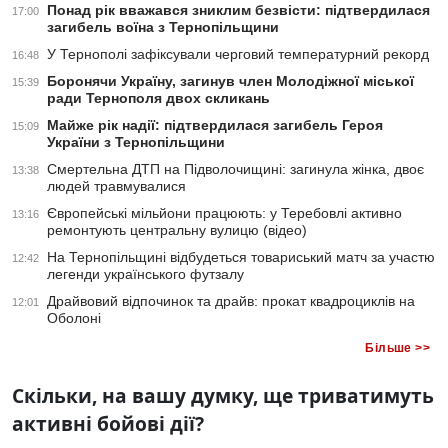
Понад рік вважався зниклим безвісти: підтвердилася
17:00
загибель воїна з Тернопільщини
У Тернополі зафіксували черговий температурний рекорд
16:48
Боронячи Україну, загинув член Молодіжної міської
15:39
ради Тернополя двох скликань
Майже рік надії: підтвердилася загибель Героя
15:09
України з Тернопільщини
Смертельна ДТП на Підволочищині: загинула жінка, двоє
13:38
людей травмувалися
Європейські мільйони працюють: у Теребовлі активно
13:16
ремонтують центральну вулицю (відео)
На Тернопільщині відбудеться товариський матч за участю
12:42
легенди українського футзалу
Драйвовий відпочинок та драйв: прокат квадроциклів на
12:01
Оболоні
Більше >>
Скільки, на вашу думку, ще триватимуть
активні бойові дії?