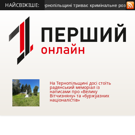
НАЙСВІЖІШЕ:
и Серет: на Тернопільщині триває кримінальне розслідуванн
На Тернопільщині досі стоїть
радянський меморіал із
написами про «Велику
Вітчизняну» та «буржуазних
націоналістів»