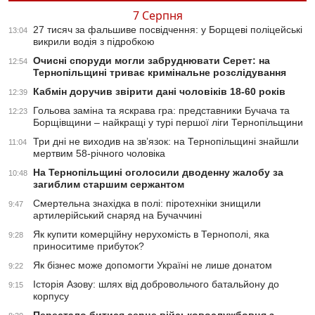
7 Серпня
27 тисяч за фальшиве посвідчення: у Борщеві поліцейські
13:04
викрили водія з підробкою
Очисні споруди могли забруднювати Серет: на
12:54
Тернопільщині триває кримінальне розслідування
Кабмін доручив звірити дані чоловіків 18-60 років
12:39
Гольова заміна та яскрава гра: представники Бучача та
12:23
Борщівщини – найкращі у турі першої ліги Тернопільщини
Три дні не виходив на зв’язок: на Тернопільщині знайшли
11:04
мертвим 58-річного чоловіка
На Тернопільщині оголосили дводенну жалобу за
10:48
загиблим старшим сержантом
Смертельна знахідка в полі: піротехніки знищили
9:47
артилерійський снаряд на Бучаччині
Як купити комерційну нерухомість в Тернополі, яка
9:28
приноситиме прибуток?
Як бізнес може допомогти Україні не лише донатом
9:22
Історія Азову: шлях від добровольчого батальйону до
9:15
корпусу