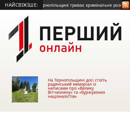
НАЙСВІЖІШЕ:
и Серет: на Тернопільщині триває кримінальне розслідуванн
На Тернопільщині досі стоїть
радянський меморіал із
написами про «Велику
Вітчизняну» та «буржуазних
націоналістів»