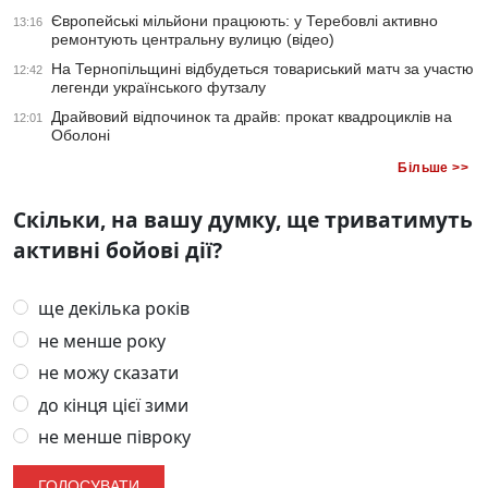
Європейські мільйони працюють: у Теребовлі активно
13:16
ремонтують центральну вулицю (відео)
На Тернопільщині відбудеться товариський матч за участю
12:42
легенди українського футзалу
Драйвовий відпочинок та драйв: прокат квадроциклів на
12:01
Оболоні
Більше >>
Скільки, на вашу думку, ще триватимуть
активні бойові дії?
ще декілька років
не менше року
не можу сказати
до кінця цієї зими
не менше півроку