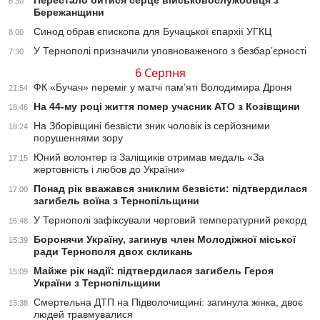
Перестало битися серце військовослужбовця з
8:30
Бережанщини
Синод обрав єпископа для Бучацької єпархії УГКЦ
8:00
У Тернополі призначили уповноваженого з безбар’єрності
7:30
6 Серпня
ФК «Бучач» переміг у матчі пам’яті Володимира Дроня
21:54
На 44-му році життя помер учасник АТО з Козівщини
18:46
На Зборівщині безвісти зник чоловік із серйозними
18:24
порушеннями зору
Юний волонтер із Заліщиків отримав медаль «За
17:15
жертовність і любов до України»
Понад рік вважався зниклим безвісти: підтвердилася
17:00
загибель воїна з Тернопільщини
У Тернополі зафіксували черговий температурний рекорд
16:48
Боронячи Україну, загинув член Молодіжної міської
15:39
ради Тернополя двох скликань
Майже рік надії: підтвердилася загибель Героя
15:09
України з Тернопільщини
Смертельна ДТП на Підволочищині: загинула жінка, двоє
13:38
людей травмувалися