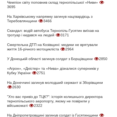
Чемпіон світу поповнив склад тернопільської «Ниви»
3695
На Харківському напрямку загинув нацгвардієць з
Теребовлянщини
3466
Скандал: водій автобуса Тернопіль-Гусятин виїхав на
тротуар і кидався на людей
3171
Смертельна ДТП на Козівщині: медики не врятували
життя 16-річного мотоцикліста
2964
У Донецькій області загинув солдат з Борщівщини
2850
«Агрон», «Дністер» та «Нива» дізналися суперників у
Кубку України
2751
На Донеччині загинув молодший сержант зі Зборівщини
2630
"Хто вас привіз до ТЦК?": історія колишнього директора
тернопільського аеропорту, якому не повірили у
військкоматі
2322
На Дніпропетровщині загинув солдат із Гусятинщини