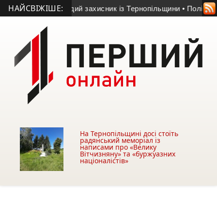
НАЙСВІЖІШЕ:
ті загинув молодий захисник із Тернопільщини
• Поліція вста
На Тернопільщині досі стоїть
радянський меморіал із
написами про «Велику
Вітчизняну» та «буржуазних
націоналістів»