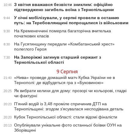
З квітня вважався безвісти зниклим: офіційно
10:46
підтверджено загибель воїна з Тернопільщини
У січні мобілізували, у серпні провели в останню
9:44
путь: на Теребовлянщині попрощалися із військовим
На Кременеччині померла багаторічна вчителька
9:30
початкових класів
На Гусятинщину передали «Комбатанський хрест»
8:30
полеглого Героя
На Запоріжжі загинув старший сержант з
7:30
Тернопільської області
9 Серпня
«Нива» проведе домашній матч Кубка України не в
21:40
Тернополі: де відбудеться гра з «Буковиною»
Як вибрати келихи для дому: прозорі чи кольорові, гладкі
20:25
чи фактурні
П’яний водій із 3,48 проміле спричинив ДТП на
20:23
Тернопільщині: згодом з’ясувалася несподівана деталь
Кубок Тернопільської області: стали відомі фіналісти
20:20
Опублікували унікальне фото останньої боївки ОУН на
20:13
Зборівщині