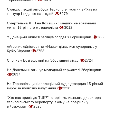
Скандал: водій автобуса Тернопіль-Гусятин виїхав на
тротуар і кидався на людей
3279
Смертельна ДТП на Козівщині: медики не врятували
життя 16-річного мотоцикліста
3012
У Донецькій області загинув солдат з Борщівщини
2858
«Агрон», «Дністер» та «Нива» дізналися суперників у
Кубку України
2758
Спочив у Бозі відомий на Зборівщині лікар
2724
На Донеччині загинув молодший сержант зі Зборівщини
2637
На Тернопільщині апеляційний суд підтвердив 15-річний
вирок за вбивство випускниці
2328
"Хто вас привіз до ТЦК?": історія колишнього директора
тернопільського аеропорту, якому не повірили у
військкоматі
2323