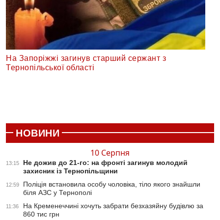
На Запоріжжі загинув старший сержант з
Тернопільської області
НОВИНИ
10 Серпня
Не дожив до 21-го: на фронті загинув молодий
13:15
захисник із Тернопільщини
Поліція встановила особу чоловіка, тіло якого знайшли
12:59
біля АЗС у Тернополі
На Кременеччині хочуть забрати безхазяйну будівлю за
11:36
860 тис грн