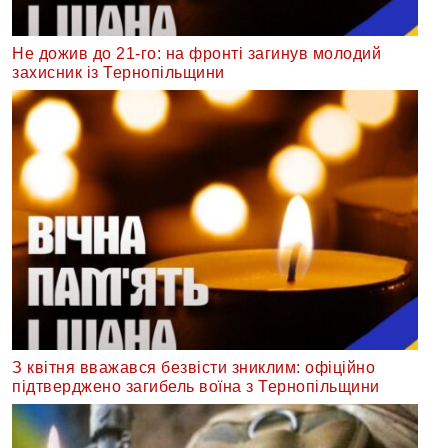
Не дожив до 21-го: на фронті загинув молодий
захисник із Тернопільщини
З квітня вважався безвісти зниклим: офіційно
підтверджено загибель воїна з Тернопільщини