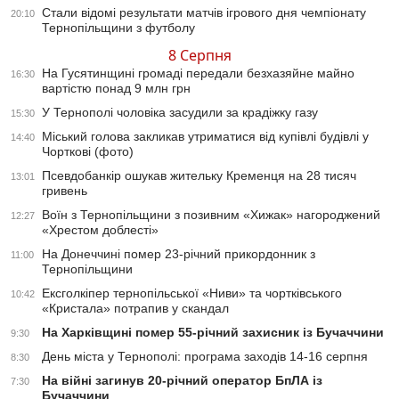
Стали відомі результати матчів ігрового дня чемпіонату
20:10
Тернопільщини з футболу
8 Серпня
На Гусятинщині громаді передали безхазяйне майно
16:30
вартістю понад 9 млн грн
У Тернополі чоловіка засудили за крадіжку газу
15:30
Міський голова закликав утриматися від купівлі будівлі у
14:40
Чорткові (фото)
Псевдобанкір ошукав жительку Кременця на 28 тисяч
13:01
гривень
Воїн з Тернопільщини з позивним «Хижак» нагороджений
12:27
«Хрестом доблесті»
На Донеччині помер 23-річний прикордонник з
11:00
Тернопільщини
Ексголкіпер тернопільської «Ниви» та чортківського
10:42
«Кристала» потрапив у скандал
На Харківщині помер 55-річний захисник із Бучаччини
9:30
День міста у Тернополі: програма заходів 14-16 серпня
8:30
На війні загинув 20-річний оператор БпЛА із
7:30
Бучаччини