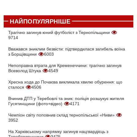
НАЙПОПУЛЯРНІШЕ
Трагічно загинув юний футболіст з Тернопільщини
9714
Вважався зниклим безвісти: підтвердилася загибель воїна
з Борщівщини
6003
Непоправна втрата для Кременеччини: трагічно загинув
Всеволод Штука
4549
Хресна хода до Почаєва викликала хвилю обурення: що
сталося
4506
Вчинив ДТП у Теребовлі та зник: поліція розшукує жителя
Гусятинщини (фото+відео)
4171
Чемпіон світу поповнив склад тернопільської «Ниви»
3952
На Харківському напрямку загинув нацгвардієць з
Теребовлянщини
3475