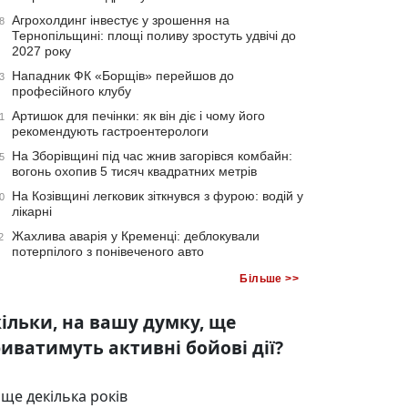
Агрохолдинг інвестує у зрошення на
8
Тернопільщині: площі поливу зростуть удвічі до
2027 року
Нападник ФК «Борщів» перейшов до
3
професійного клубу
Артишок для печінки: як він діє і чому його
1
рекомендують гастроентерологи
На Зборівщині під час жнив загорівся комбайн:
5
вогонь охопив 5 тисяч квадратних метрів
На Козівщині легковик зіткнувся з фурою: водій у
0
лікарні
Жахлива аварія у Кременці: деблокували
2
потерпілого з понівеченого авто
Більше >>
ільки, на вашу думку, ще
иватимуть активні бойові дії?
ще декілька років