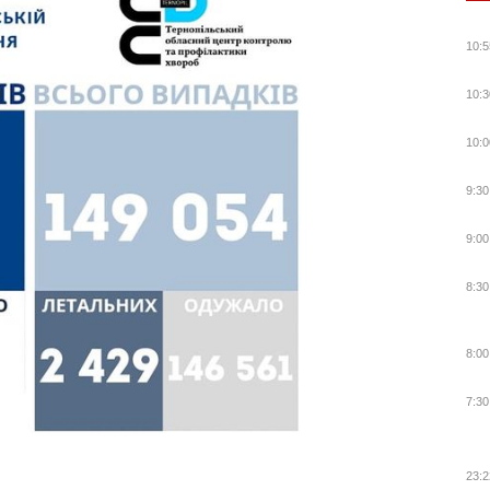
10:5
10:3
10:0
9:30
9:00
8:30
8:00
7:30
23:2