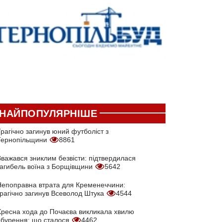
НАЙПОПУЛЯРНІШЕ
рагічно загинув юний футболіст з
Тернопільщини
8861
Вважався зниклим безвісти: підтвердилася
загибель воїна з Борщівщини
5642
Непоправна втрата для Кременеччини:
трагічно загинув Всеволод Штука
4544
Хресна хода до Почаєва викликала хвилю
обурення: що сталося
4462