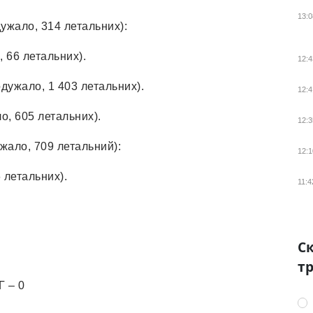
13:0
ужало, 314 летальних):
, 66 летальних).
12:4
одужало, 1 403 летальних).
12:4
ло, 605 летальних).
12:3
ужало, 709 летальний):
12:1
6 летальних).
11:4
Ск
тр
Г – 0