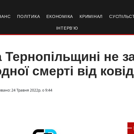
НАНС
ПОЛІТИКА
ЕКОНОМІКА
КРИМІНАЛ
СУСПІЛЬС
ІНТЕРВ’Ю
 Тернопільщині не з
дної смерті від кові
вано: 24 Травня 2022р. о 9:44