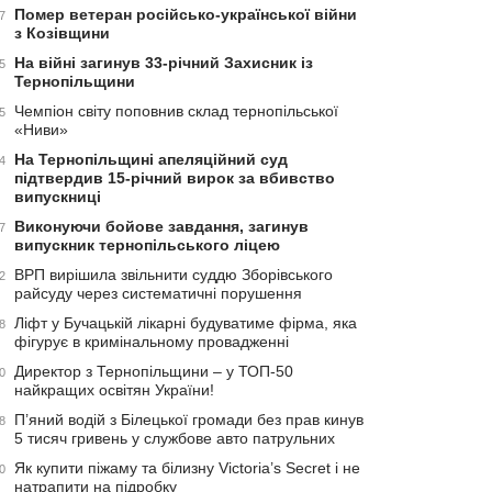
Помер ветеран російсько-української війни
7
з Козівщини
На війні загинув 33-річний Захисник із
5
Тернопільщини
Чемпіон світу поповнив склад тернопільської
5
«Ниви»
На Тернопільщині апеляційний суд
4
підтвердив 15-річний вирок за вбивство
випускниці
Виконуючи бойове завдання, загинув
7
випускник тернопільського ліцею
ВРП вирішила звільнити суддю Зборівського
2
райсуду через систематичні порушення
Ліфт у Бучацькій лікарні будуватиме фірма, яка
8
фігурує в кримінальному провадженні
Директор з Тернопільщини – у ТОП-50
0
найкращих освітян України!
П’яний водій з Білецької громади без прав кинув
8
5 тисяч гривень у службове авто патрульних
Як купити піжаму та білизну Victoria’s Secret і не
0
натрапити на підробку