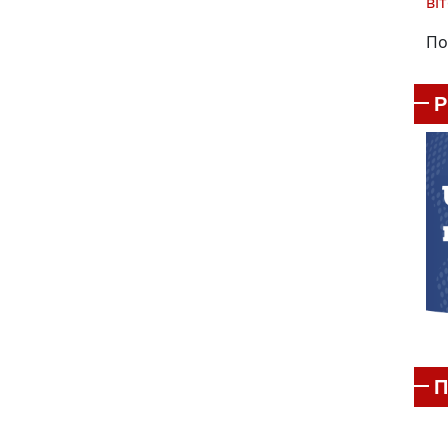
віт
По
П