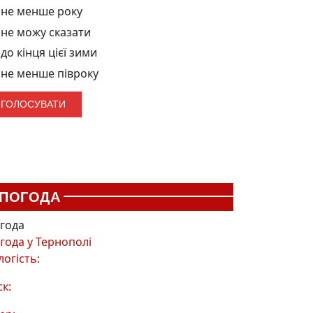
не менше року
не можу сказати
до кінця цієї зими
не менше півроку
ПОГОДА
года
года у
Тернополі
логість:
ск: