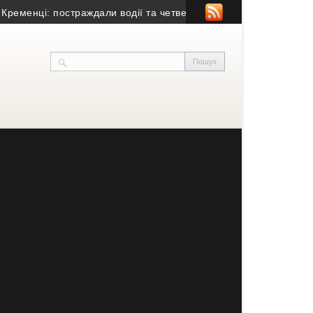
енці: постраждали водії та четверо пасажирів
• У Тернополі ка