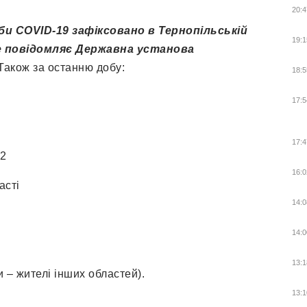
20:4
би COVID-19 зафіксовано в Тернопільській
19:1
е повідомляє Державна установа
Також за останню добу:
18:5
17:5
17:4
32
16:0
асті
14:0
14:0
13:1
и – жителі інших областей).
13:1