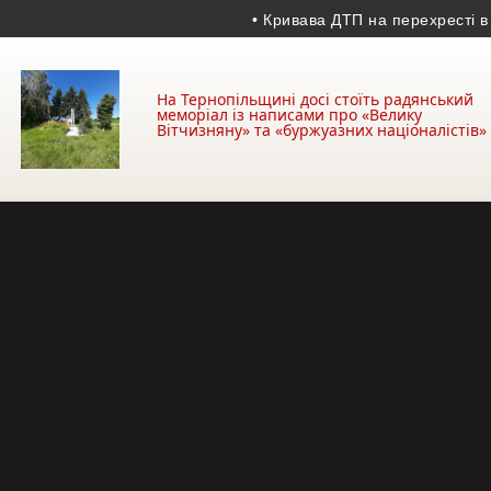
• Кривава ДТП на перехресті в Крем
На Тернопільщині досі стоїть радянський
меморіал із написами про «Велику
Вітчизняну» та «буржуазних націоналістів»