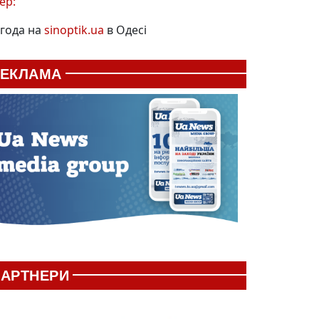
ер:
года на
sinoptik.ua
в Одесі
РЕКЛАМА
АРТНЕРИ