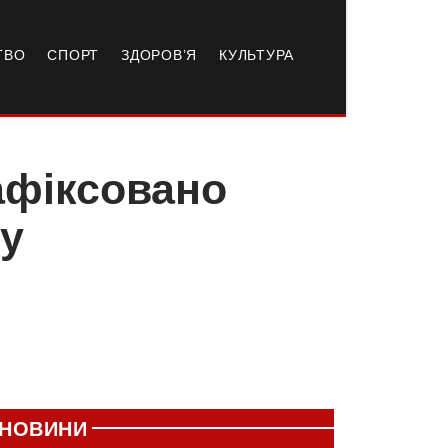
ТВО
СПОРТ
ЗДОРОВ’Я
КУЛЬТУРА
афіксовано
ду
НОВИНИ