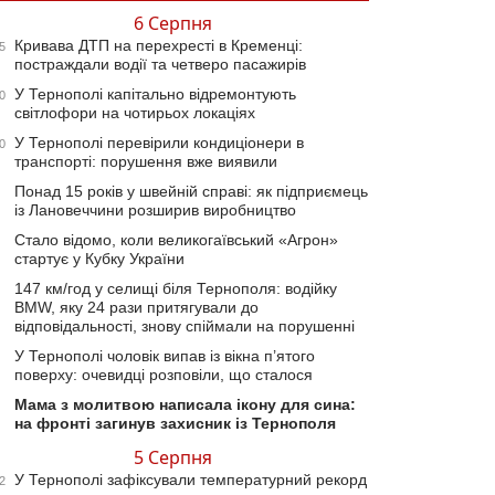
6 Серпня
Кривава ДТП на перехресті в Кременці:
5
постраждали водії та четверо пасажирів
У Тернополі капітально відремонтують
0
світлофори на чотирьох локаціях
У Тернополі перевірили кондиціонери в
0
транспорті: порушення вже виявили
Понад 15 років у швейній справі: як підприємець
із Лановеччини розширив виробництво
Стало відомо, коли великогаївський «Агрон»
стартує у Кубку України
147 км/год у селищі біля Тернополя: водійку
BMW, яку 24 рази притягували до
відповідальності, знову спіймали на порушенні
У Тернополі чоловік випав із вікна п’ятого
поверху: очевидці розповіли, що сталося
Мама з молитвою написала ікону для сина:
на фронті загинув захисник із Тернополя
5 Серпня
У Тернополі зафіксували температурний рекорд
2