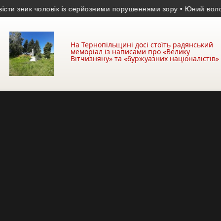
зник чоловік із серйозними порушеннями зору
• Юний волонтер і
На Тернопільщині досі стоїть радянський
меморіал із написами про «Велику
Вітчизняну» та «буржуазних націоналістів»