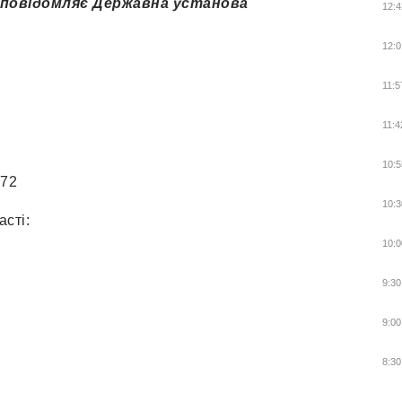
 повідомляє Державна установа
12:4
.
12:0
11:5
11:4
10:5
172
10:3
асті:
10:0
9:30
9:00
8:30