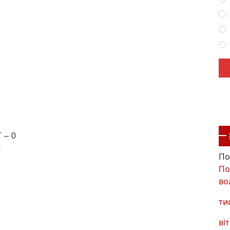
 – 0
0
По
По
во
ти
віт