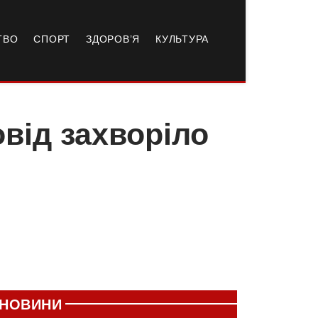
ТВО
СПОРТ
ЗДОРОВ’Я
КУЛЬТУРА
овід захворіло
НОВИНИ