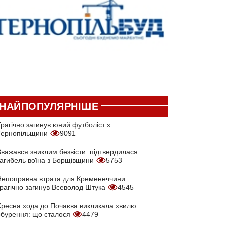
НАЙПОПУЛЯРНІШЕ
рагічно загинув юний футболіст з
Тернопільщини
9091
Вважався зниклим безвісти: підтвердилася
загибель воїна з Борщівщини
5753
Непоправна втрата для Кременеччини:
трагічно загинув Всеволод Штука
4545
Хресна хода до Почаєва викликала хвилю
обурення: що сталося
4479