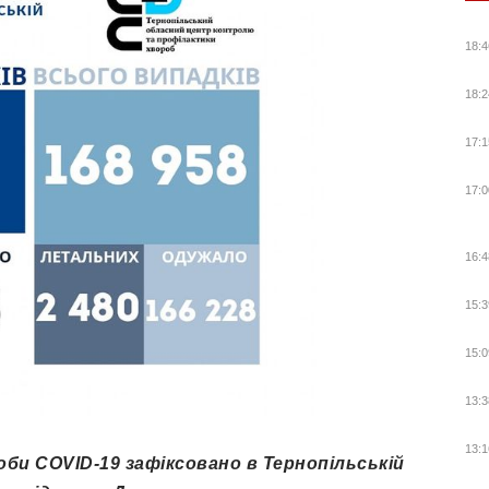
18:4
18:2
17:1
17:0
16:4
15:3
15:0
13:3
13:1
оби COVID-19 зафіксовано в Тернопільській