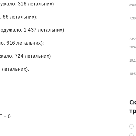
дужало, 316 летальних)
8:00
, 66 летальних);
7:30
 одужало, 1 437 летальних)
23:2
ло, 616 летальних);
20:4
ужало, 724 летальних)
19:1
9 летальних).
18:5
Ск
тр
Г – 0