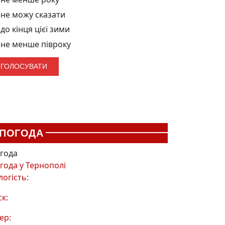
не можу сказати
до кінця цієї зими
не менше півроку
ПОГОДА
года
года у
Тернополі
логість:
ск:
ер: