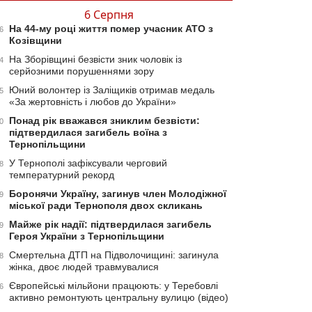
6 Серпня
На 44-му році життя помер учасник АТО з
6
Козівщини
На Зборівщині безвісти зник чоловік із
4
серйозними порушеннями зору
Юний волонтер із Заліщиків отримав медаль
5
«За жертовність і любов до України»
Понад рік вважався зниклим безвісти:
0
підтвердилася загибель воїна з
Тернопільщини
У Тернополі зафіксували черговий
8
температурний рекорд
Боронячи Україну, загинув член Молодіжної
9
міської ради Тернополя двох скликань
Майже рік надії: підтвердилася загибель
9
Героя України з Тернопільщини
Смертельна ДТП на Підволочищині: загинула
8
жінка, двоє людей травмувалися
Європейські мільйони працюють: у Теребовлі
6
активно ремонтують центральну вулицю (відео)