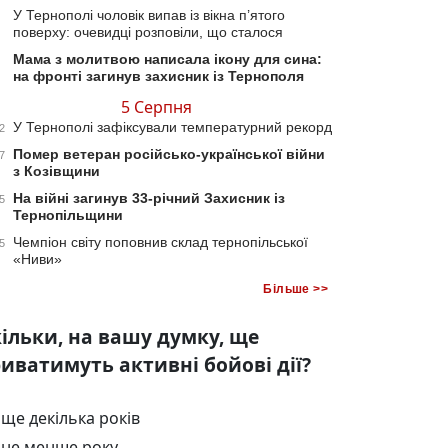
У Тернополі чоловік випав із вікна п’ятого
поверху: очевидці розповіли, що сталося
Мама з молитвою написала ікону для сина:
на фронті загинув захисник із Тернополя
5 Серпня
У Тернополі зафіксували температурний рекорд
2
Помер ветеран російсько-української війни
7
з Козівщини
На війні загинув 33-річний Захисник із
5
Тернопільщини
Чемпіон світу поповнив склад тернопільської
5
«Ниви»
Більше >>
ільки, на вашу думку, ще
иватимуть активні бойові дії?
ще декілька років
не менше року