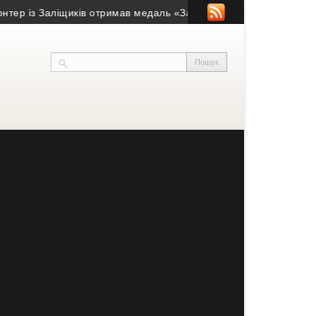
з Заліщиків отримав медаль «За жертовність і любов до Україн