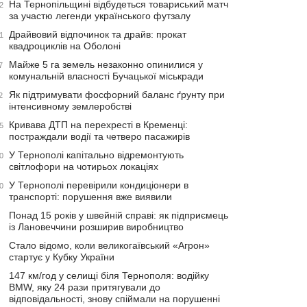
На Тернопільщині відбудеться товариський матч
2
за участю легенди українського футзалу
Драйвовий відпочинок та драйв: прокат
1
квадроциклів на Оболоні
Майже 5 га земель незаконно опинилися у
7
комунальній власності Бучацької міськради
Як підтримувати фосфорний баланс ґрунту при
2
інтенсивному землеробстві
Кривава ДТП на перехресті в Кременці:
5
постраждали водії та четверо пасажирів
У Тернополі капітально відремонтують
0
світлофори на чотирьох локаціях
У Тернополі перевірили кондиціонери в
0
транспорті: порушення вже виявили
Понад 15 років у швейній справі: як підприємець
із Лановеччини розширив виробництво
Стало відомо, коли великогаївський «Агрон»
стартує у Кубку України
147 км/год у селищі біля Тернополя: водійку
BMW, яку 24 рази притягували до
відповідальності, знову спіймали на порушенні