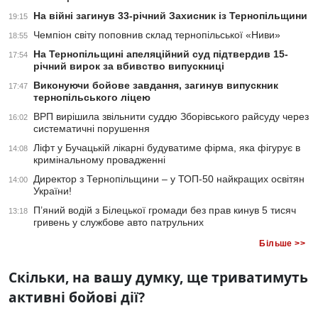
На війні загинув 33-річний Захисник із Тернопільщини
19:15
Чемпіон світу поповнив склад тернопільської «Ниви»
18:55
На Тернопільщині апеляційний суд підтвердив 15-
17:54
річний вирок за вбивство випускниці
Виконуючи бойове завдання, загинув випускник
17:47
тернопільського ліцею
ВРП вирішила звільнити суддю Зборівського райсуду через
16:02
систематичні порушення
Ліфт у Бучацькій лікарні будуватиме фірма, яка фігурує в
14:08
кримінальному провадженні
Директор з Тернопільщини – у ТОП-50 найкращих освітян
14:00
України!
П’яний водій з Білецької громади без прав кинув 5 тисяч
13:18
гривень у службове авто патрульних
Більше >>
Скільки, на вашу думку, ще триватимуть
активні бойові дії?