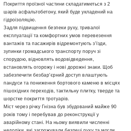
Покриття проїзної частини складатиметься з 2
шарів асфальтобетону, який буде укладений на
гідроізоляцію.
Задля підвищення безпеки руху, тривалої
експлуатації та комфортних умов перевезення
вантажів та пасажирів відремонтують з’їзди,
зупинки громадського транспорту поруч зі
спорудою, відновлять водовідведення,
встановлять огорожу і нові дорожні знаки. Щоб
забезпечити безбар’єрний доступ влаштують
пандуси та пониження бортового каменю в місцях
пішохідних переходів, тактильну плитку, тверде та
шорстке покриття тротуарів.
Міст через річку Гнізна був збудований майже 90
років тому і перебував до реконструкції у
аварійному стані. На ньому виявили численні
недоліки, які загрожували безпеці руху та могли