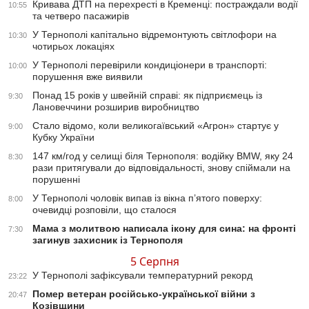
Кривава ДТП на перехресті в Кременці: постраждали водії
10:55
та четверо пасажирів
У Тернополі капітально відремонтують світлофори на
10:30
чотирьох локаціях
У Тернополі перевірили кондиціонери в транспорті:
10:00
порушення вже виявили
Понад 15 років у швейній справі: як підприємець із
9:30
Лановеччини розширив виробництво
Стало відомо, коли великогаївський «Агрон» стартує у
9:00
Кубку України
147 км/год у селищі біля Тернополя: водійку BMW, яку 24
8:30
рази притягували до відповідальності, знову спіймали на
порушенні
У Тернополі чоловік випав із вікна п’ятого поверху:
8:00
очевидці розповіли, що сталося
Мама з молитвою написала ікону для сина: на фронті
7:30
загинув захисник із Тернополя
5 Серпня
У Тернополі зафіксували температурний рекорд
23:22
Помер ветеран російсько-української війни з
20:47
Козівщини