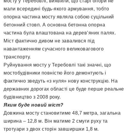
мосту у Теребовлі, виявили, що старі опори не
мали всередині будь-якого армування, тобто
опорна частина мосту являла собою суцільний
бетонний стовп. А основна бетонна опорна
частина була влаштована на дерев’яних палях.
Міст фактично дивом не завалився під
навантаженням сучасного великовагового
транспорту.
Руйнування мосту у Теребовлі такі значні, що
мостобудівники повністю його демонтують і
фактично зведуть «з нуля» нову конструкцію. На
державних дорогах області це буде перше реальне
будівництво з 2008 року.
Яким буде новий міст?
Довжина мосту становитиме 48,7 метра, загальна
ширина – 12,8 м. Він матиме 2 смуги руху та
тротуари з двох сторін завширшки 1,8 м.