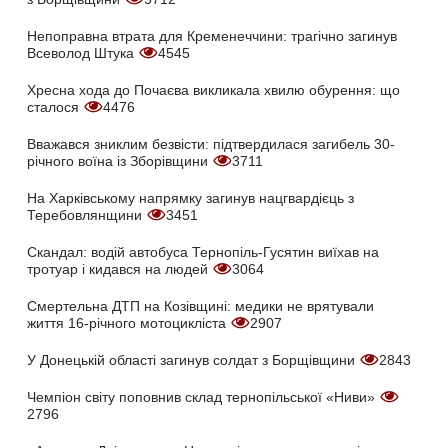
Непоправна втрата для Кременеччини: трагічно загинув
Всеволод Штука
4545
Хресна хода до Почаєва викликала хвилю обурення: що
сталося
4476
Вважався зниклим безвісти: підтвердилася загибель 30-
річного воїна із Зборівщини
3711
На Харківському напрямку загинув нацгвардієць з
Теребовлянщини
3451
Скандал: водій автобуса Тернопіль-Гусятин виїхав на
тротуар і кидався на людей
3064
Смертельна ДТП на Козівщині: медики не врятували
життя 16-річного мотоцикліста
2907
У Донецькій області загинув солдат з Борщівщини
2843
Чемпіон світу поповнив склад тернопільської «Ниви»
2796