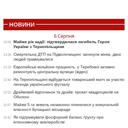
НОВИНИ
6 Серпня
Майже рік надії: підтвердилася загибель Героя
15:09
України з Тернопільщини
Смертельна ДТП на Підволочищині: загинула жінка, двоє
13:38
людей травмувалися
Європейські мільйони працюють: у Теребовлі активно
13:16
ремонтують центральну вулицю (відео)
На Тернопільщині відбудеться товариський матч за участю
12:42
легенди українського футзалу
Драйвовий відпочинок та драйв: прокат квадроциклів на
12:01
Оболоні
Майже 5 га земель незаконно опинилися у комунальній
11:57
власності Бучацької міськради
Як підтримувати фосфорний баланс ґрунту при
11:42
інтенсивному землеробстві