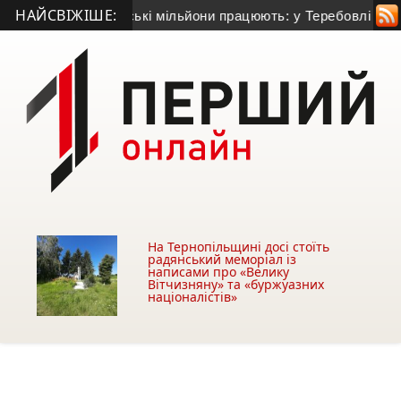
НАЙСВІЖІШЕ:
ся
• Європейські мільйони працюють: у Теребовлі активно р
На Тернопільщині досі стоїть
радянський меморіал із
написами про «Велику
Вітчизняну» та «буржуазних
націоналістів»