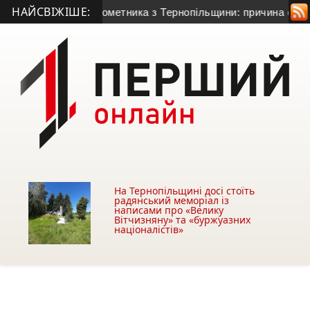
НАЙСВІЖІШЕ:
ого гранатометника з Тернопільщини: причина смерті – гостр
На Тернопільщині досі стоїть
радянський меморіал із
написами про «Велику
Вітчизняну» та «буржуазних
націоналістів»