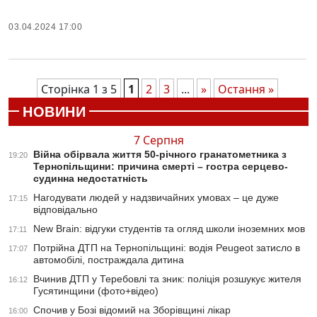
03.04.2024 17:00
Сторінка 1 з 5
1
2
3
...
»
Остання »
НОВИНИ
7 Серпня
Війна обірвала життя 50-річного гранатометника з
19:20
Тернопільщини: причина смерті – гостра серцево-
судинна недостатність
Нагодувати людей у надзвичайних умовах – це дуже
17:15
відповідально
New Brain: відгуки студентів та огляд школи іноземних мов
17:11
Потрійна ДТП на Тернопільщині: водія Peugeot затисло в
17:07
автомобілі, постраждала дитина
Вчинив ДТП у Теребовлі та зник: поліція розшукує жителя
16:12
Гусятинщини (фото+відео)
Спочив у Бозі відомий на Зборівщині лікар
16:00