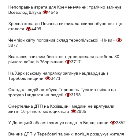
Непоправна втрата для Кременеччини: трагічно загинув
Всеволод Штука
4546
Хресна хода до Почаєва викликала хвилю обурення: що
сталося
4499
Чемпіон світу поповнив склад тернопільської «Ниви»
3877
Вважався зниклим безвісти: підтвердилася загибель 30-
річного воїна із Зборівщини
3717
На Харківському напрямку загинув нацгвардієць з
Теребовлянщини
3471
Скандал: водій автобуса Тернопіль-Гусятин виїхав на
тротуар і кидався на людей
3198
Смертельна ДТП на Козівщині: медики не врятували
життя 16-річного мотоцикліста
2985
У Донецькій області загинув солдат з Борщівщини
2852
Вчинив ДТП у Теребовлі та зник: поліція розшукує жителя