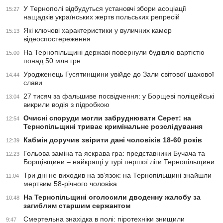
У Тернополі відбудуться установчі збори асоціації
15:27
нащадків українських жертв польських репресій
Які ключові характеристики у вуличних камер
15:13
відеоспостереження
На Тернопільщині державі повернули будівлю вартістю
15:00
понад 50 млн грн
Уродженець Гусятинщини увійде до Зали світової шахової
14:44
слави
27 тисяч за фальшиве посвідчення: у Борщеві поліцейські
13:04
викрили водія з підробкою
Очисні споруди могли забруднювати Серет: на
12:54
Тернопільщині триває кримінальне розслідування
Кабмін доручив звірити дані чоловіків 18-60 років
12:39
Гольова заміна та яскрава гра: представники Бучача та
12:23
Борщівщини – найкращі у турі першої ліги Тернопільщини
Три дні не виходив на зв’язок: на Тернопільщині знайшли
11:04
мертвим 58-річного чоловіка
На Тернопільщині оголосили дводенну жалобу за
10:48
загиблим старшим сержантом
Смертельна знахідка в полі: піротехніки знищили
9:47