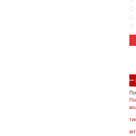
По
По
во
ти
віт