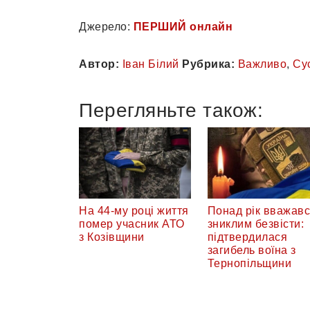
Джерело:
ПЕРШИЙ онлайн
Автор:
Іван Білий
Рубрика:
Важливо
,
Су
Перегляньте також:
На 44-му році життя
Понад рік вважав
помер учасник АТО
зниклим безвісти:
з Козівщини
підтвердилася
загибель воїна з
Тернопільщини