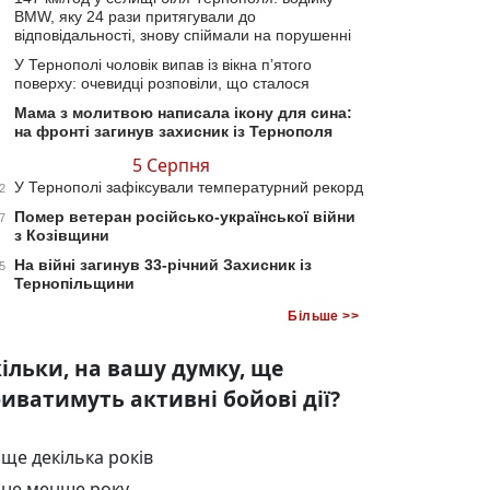
BMW, яку 24 рази притягували до
відповідальності, знову спіймали на порушенні
У Тернополі чоловік випав із вікна п’ятого
поверху: очевидці розповіли, що сталося
Мама з молитвою написала ікону для сина:
на фронті загинув захисник із Тернополя
5 Серпня
У Тернополі зафіксували температурний рекорд
2
Помер ветеран російсько-української війни
7
з Козівщини
На війні загинув 33-річний Захисник із
5
Тернопільщини
Більше >>
ільки, на вашу думку, ще
иватимуть активні бойові дії?
ще декілька років
не менше року