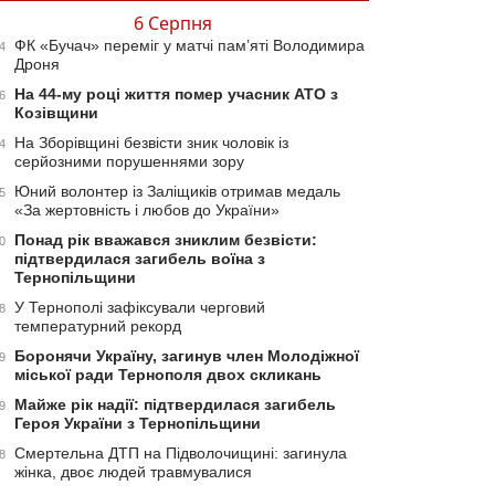
6 Серпня
ФК «Бучач» переміг у матчі пам’яті Володимира
4
Дроня
На 44-му році життя помер учасник АТО з
6
Козівщини
На Зборівщині безвісти зник чоловік із
4
серйозними порушеннями зору
Юний волонтер із Заліщиків отримав медаль
5
«За жертовність і любов до України»
Понад рік вважався зниклим безвісти:
0
підтвердилася загибель воїна з
Тернопільщини
У Тернополі зафіксували черговий
8
температурний рекорд
Боронячи Україну, загинув член Молодіжної
9
міської ради Тернополя двох скликань
Майже рік надії: підтвердилася загибель
9
Героя України з Тернопільщини
Смертельна ДТП на Підволочищині: загинула
8
жінка, двоє людей травмувалися