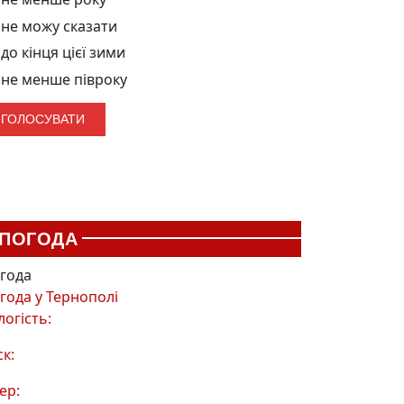
не можу сказати
до кінця цієї зими
не менше півроку
ПОГОДА
года
года у
Тернополі
логість:
ск:
ер: