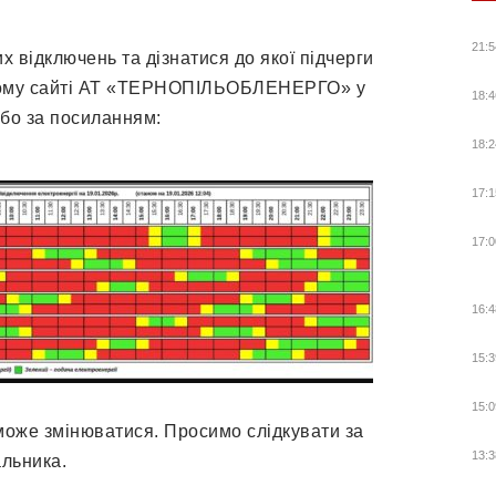
21:5
 відключень та дізнатися до якої підчерги
ному сайті АТ «ТЕРНОПІЛЬОБЛЕНЕРГО» у
18:4
або за посиланням:
18:2
17:1
17:0
16:4
15:3
15:0
може змінюватися. Просимо слідкувати за
13:3
альника.