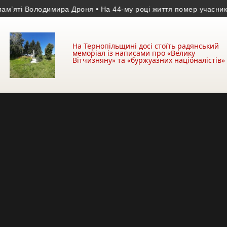
ті Володимира Дроня
• На 44-му році життя помер учасник АТО 
На Тернопільщині досі стоїть радянський
меморіал із написами про «Велику
Вітчизняну» та «буржуазних націоналістів»