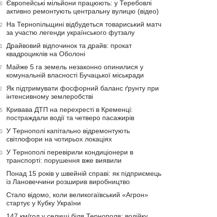
Європейські мільйони працюють: у Теребовлі
6
активно ремонтують центральну вулицю (відео)
На Тернопільщині відбудеться товариський матч
2
за участю легенди українського футзалу
Драйвовий відпочинок та драйв: прокат
1
квадроциклів на Оболоні
Майже 5 га земель незаконно опинилися у
7
комунальній власності Бучацької міськради
Як підтримувати фосфорний баланс ґрунту при
2
інтенсивному землеробстві
Кривава ДТП на перехресті в Кременці:
5
постраждали водії та четверо пасажирів
У Тернополі капітально відремонтують
0
світлофори на чотирьох локаціях
У Тернополі перевірили кондиціонери в
0
транспорті: порушення вже виявили
Понад 15 років у швейній справі: як підприємець
із Лановеччини розширив виробництво
Стало відомо, коли великогаївський «Агрон»
стартує у Кубку України
147 км/год у селищі біля Тернополя: водійку