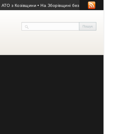
з Козівщини
• На Зборівщині безвісти зник чоловік із серйозни