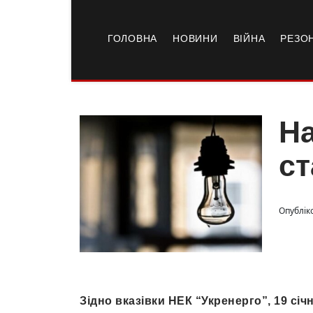
ГОЛОВНА
НОВИНИ
ВІЙНА
РЕЗО
На
ст
Опубліко
Зідно вказівки НЕК “Укренерго”, 19 січн