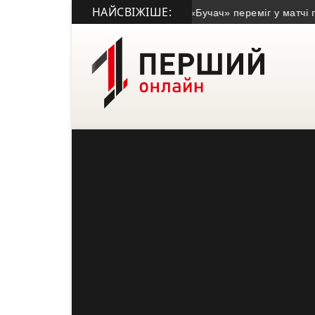
НАЙСВІЖІШЕ:
• ФК «Бучач» переміг у матчі пам’я