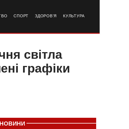
ТВО
СПОРТ
ЗДОРОВ’Я
КУЛЬТУРА
чня світла
ені графіки
НОВИНИ