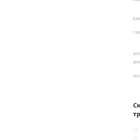
8:00
7:30
23:2
20:4
19:1
Ск
тр