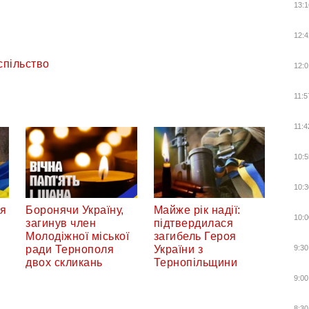
13:1
12:4
спільство
12:0
11:5
11:4
10:5
10:3
ся
Боронячи Україну,
Майже рік надії:
10:0
загинув член
підтвердилася
Молодіжної міської
загибель Героя
9:30
ради Тернополя
України з
двох скликань
Тернопільщини
9:00
8:30