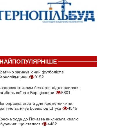
НАЙПОПУЛЯРНІШЕ
рагічно загинув юний футболіст з
Тернопільщини
9152
Вважався зниклим безвісти: підтвердилася
загибель воїна з Борщівщини
5801
Непоправна втрата для Кременеччини:
трагічно загинув Всеволод Штука
4545
Хресна хода до Почаєва викликала хвилю
обурення: що сталося
4482