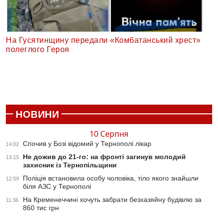
На Гусятинщину передали «Комбатанський хрест»
полеглого Героя
НОВИНИ
10 Серпня
Спочив у Бозі відомий у Тернополі лікар
14:02
Не дожив до 21-го: на фронті загинув молодий
13:15
захисник із Тернопільщини
Поліція встановила особу чоловіка, тіло якого знайшли
12:59
біля АЗС у Тернополі
На Кременеччині хочуть забрати безхазяйну будівлю за
11:36
860 тис грн