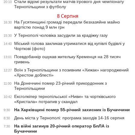
Стали відомі результати матчів ігрового дня чемпіонату
20:10
Тернопільщини з футболу
8 Серпня
На Гусятинщині громаді передали безхазяйне майно
16:30
вартістю понад 9 млн грн
У Тернополі чоловіка засудили за крадіжку газу
15:30
Міський голова закликав утриматися від купівлі будівлі у
14:40
Чорткові (фото)
Псевдобанкір ошукав жительку Кременця на 28 тисяч
13:01
гривень
Воїн з Тернопільщини з позивним «Хижак» нагороджений
12:27
«Хрестом доблесті»
На Донеччині помер 23-річний прикордонник з
11:00
Тернопільщини
Ексголкіпер тернопільської «Ниви» та чортківського
10:42
«Кристала» потрапив у скандал
На Харківщині помер 55-річний захисник із Бучаччини
9:30
День міста у Тернополі: програма заходів 14-16 серпня
8:30
На війні загинув 20-річний оператор БпЛА із
7:30
Бучаччини