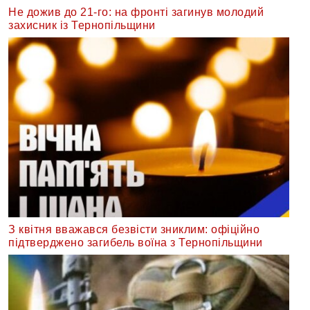
Не дожив до 21-го: на фронті загинув молодий
захисник із Тернопільщини
З квітня вважався безвісти зниклим: офіційно
підтверджено загибель воїна з Тернопільщини