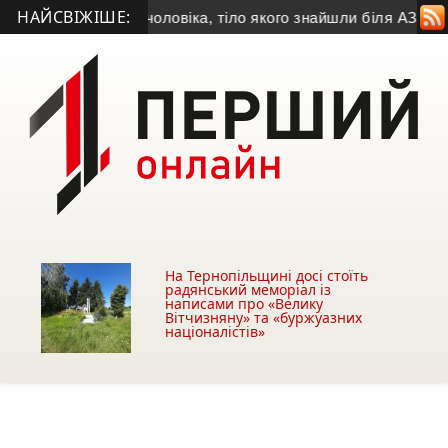
НАЙСВІЖІШЕ:
овила особу чоловіка, тіло якого знайшли біля АЗС у Тернопо
На Тернопільщині досі стоїть
радянський меморіал із
написами про «Велику
Вітчизняну» та «буржуазних
націоналістів»