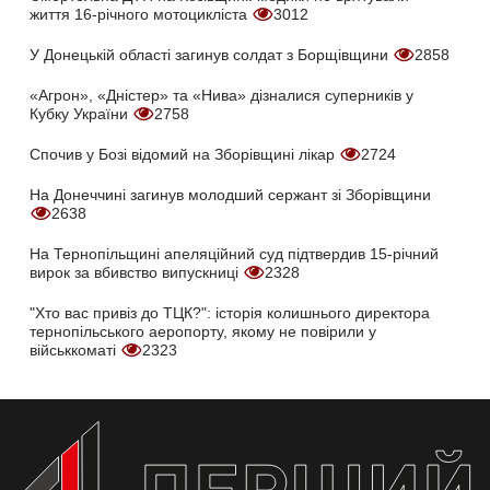
життя 16-річного мотоцикліста
3012
У Донецькій області загинув солдат з Борщівщини
2858
«Агрон», «Дністер» та «Нива» дізналися суперників у
Кубку України
2758
Спочив у Бозі відомий на Зборівщині лікар
2724
На Донеччині загинув молодший сержант зі Зборівщини
2638
На Тернопільщині апеляційний суд підтвердив 15-річний
вирок за вбивство випускниці
2328
"Хто вас привіз до ТЦК?": історія колишнього директора
тернопільського аеропорту, якому не повірили у
військкоматі
2323