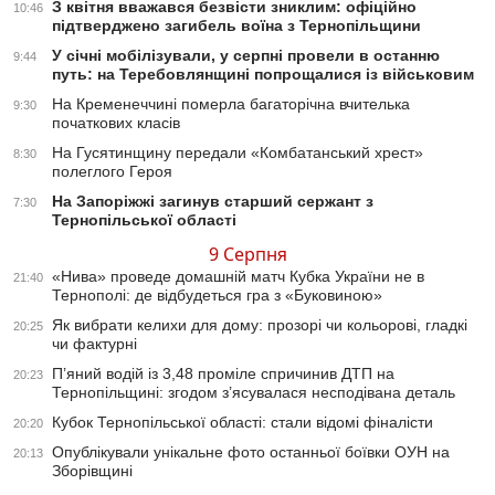
З квітня вважався безвісти зниклим: офіційно
10:46
підтверджено загибель воїна з Тернопільщини
У січні мобілізували, у серпні провели в останню
9:44
путь: на Теребовлянщині попрощалися із військовим
На Кременеччині померла багаторічна вчителька
9:30
початкових класів
На Гусятинщину передали «Комбатанський хрест»
8:30
полеглого Героя
На Запоріжжі загинув старший сержант з
7:30
Тернопільської області
9 Серпня
«Нива» проведе домашній матч Кубка України не в
21:40
Тернополі: де відбудеться гра з «Буковиною»
Як вибрати келихи для дому: прозорі чи кольорові, гладкі
20:25
чи фактурні
П’яний водій із 3,48 проміле спричинив ДТП на
20:23
Тернопільщині: згодом з’ясувалася несподівана деталь
Кубок Тернопільської області: стали відомі фіналісти
20:20
Опублікували унікальне фото останньої боївки ОУН на
20:13
Зборівщині