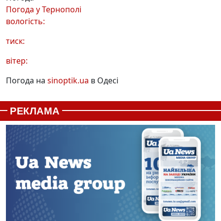
Погода у
Тернополі
вологість:
тиск:
вітер:
Погода на
sinoptik.ua
в Одесі
РЕКЛАМА