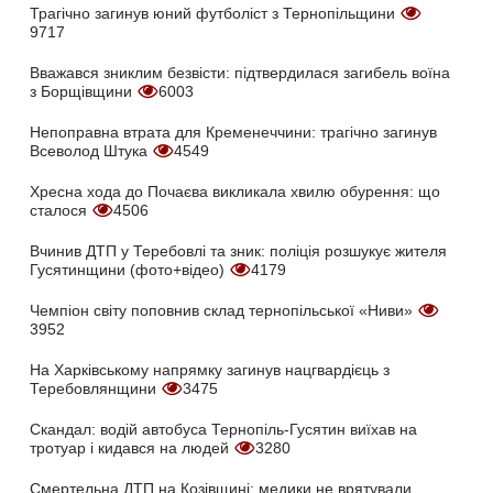
Трагічно загинув юний футболіст з Тернопільщини
9717
Вважався зниклим безвісти: підтвердилася загибель воїна
з Борщівщини
6003
Непоправна втрата для Кременеччини: трагічно загинув
Всеволод Штука
4549
Хресна хода до Почаєва викликала хвилю обурення: що
сталося
4506
Вчинив ДТП у Теребовлі та зник: поліція розшукує жителя
Гусятинщини (фото+відео)
4179
Чемпіон світу поповнив склад тернопільської «Ниви»
3952
На Харківському напрямку загинув нацгвардієць з
Теребовлянщини
3475
Скандал: водій автобуса Тернопіль-Гусятин виїхав на
тротуар і кидався на людей
3280
Смертельна ДТП на Козівщині: медики не врятували