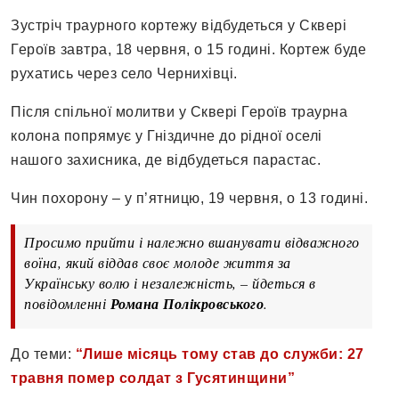
Зустріч траурного кортежу відбудеться у Сквері
Героїв завтра, 18 червня, о 15 годині. Кортеж буде
рухатись через село Чернихівці.
Після спільної молитви у Сквері Героїв траурна
колона попрямує у Гніздичне до рідної оселі
нашого захисника, де відбудеться парастас.
Чин похорону – у п’ятницю, 19 червня, о 13 годині.
Просимо прийти і належно вшанувати відважного
воїна, який віддав своє молоде життя за
Українську волю і незалежність, – йдеться в
повідомленні
Романа Полікровського
.
До теми:
“Лише місяць тому став до служби: 27
травня помер солдат з Гусятинщини”