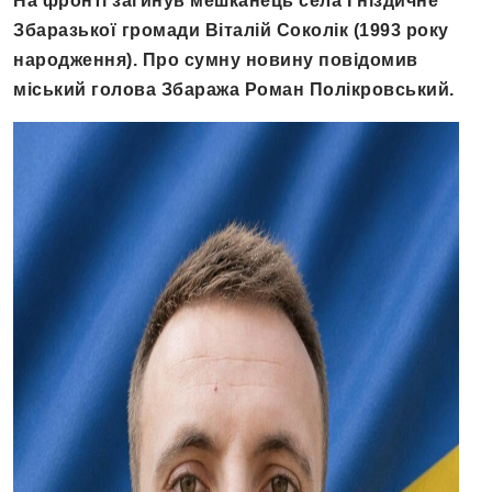
На фронті загинув мешканець села Гніздичне
Збаразької громади Віталій Соколік (1993 року
народження). Про сумну новину повідомив
міський голова Збаража Роман Полікровський.