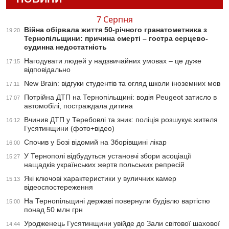
7 Серпня
Війна обірвала життя 50-річного гранатометника з
19:20
Тернопільщини: причина смерті – гостра серцево-
судинна недостатність
Нагодувати людей у надзвичайних умовах – це дуже
17:15
відповідально
New Brain: відгуки студентів та огляд школи іноземних мов
17:11
Потрійна ДТП на Тернопільщині: водія Peugeot затисло в
17:07
автомобілі, постраждала дитина
Вчинив ДТП у Теребовлі та зник: поліція розшукує жителя
16:12
Гусятинщини (фото+відео)
Спочив у Бозі відомий на Зборівщині лікар
16:00
У Тернополі відбудуться установчі збори асоціації
15:27
нащадків українських жертв польських репресій
Які ключові характеристики у вуличних камер
15:13
відеоспостереження
На Тернопільщині державі повернули будівлю вартістю
15:00
понад 50 млн грн
Уродженець Гусятинщини увійде до Зали світової шахової
14:44