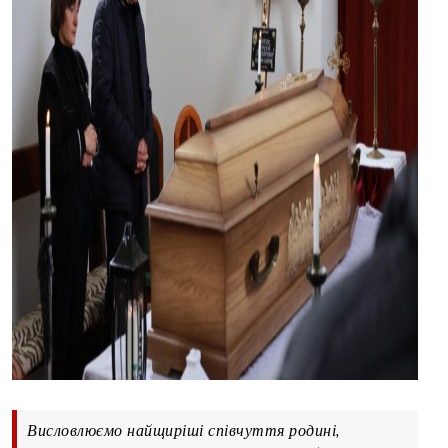
Висловлюємо найщиріші співчуття родині,