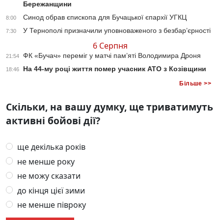
Бережанщини
Синод обрав єпископа для Бучацької єпархії УГКЦ
8:00
У Тернополі призначили уповноваженого з безбар’єрності
7:30
6 Серпня
ФК «Бучач» переміг у матчі пам’яті Володимира Дроня
21:54
На 44-му році життя помер учасник АТО з Козівщини
18:46
Більше >>
Скільки, на вашу думку, ще триватимуть
активні бойові дії?
ще декілька років
не менше року
не можу сказати
до кінця цієї зими
не менше півроку