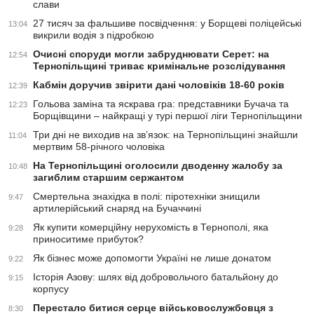
слави
27 тисяч за фальшиве посвідчення: у Борщеві поліцейські
13:04
викрили водія з підробкою
Очисні споруди могли забруднювати Серет: на
12:54
Тернопільщині триває кримінальне розслідування
Кабмін доручив звірити дані чоловіків 18-60 років
12:39
Гольова заміна та яскрава гра: представники Бучача та
12:23
Борщівщини – найкращі у турі першої ліги Тернопільщини
Три дні не виходив на зв’язок: на Тернопільщині знайшли
11:04
мертвим 58-річного чоловіка
На Тернопільщині оголосили дводенну жалобу за
10:48
загиблим старшим сержантом
Смертельна знахідка в полі: піротехніки знищили
9:47
артилерійський снаряд на Бучаччині
Як купити комерційну нерухомість в Тернополі, яка
9:28
приноситиме прибуток?
Як бізнес може допомогти Україні не лише донатом
9:22
Історія Азову: шлях від добровольчого батальйону до
9:15
корпусу
Перестало битися серце військовослужбовця з
8:30