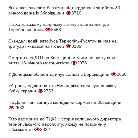
Вважався зниклим безвісти: підтвердилася загибель 30-
річного воїна із Зборівщини
3716
На Харківському напрямку загинув нацгвардієць з
Теребовлянщини
3468
Скандал: водій автобуса Тернопіль-Гусятин виїхав на
тротуар і кидався на людей
3185
Смертельна ДТП на Козівщині: медики не врятували
життя 16-річного мотоцикліста
2978
У Донецькій області загинув солдат з Борщівщини
2850
«Агрон», «Дністер» та «Нива» дізналися суперників у
Кубку України
2753
На Донеччині загинув молодший сержант зі Зборівщини
2632
"Хто вас привіз до ТЦК?": історія колишнього директора
тернопільського аеропорту, якому не повірили у
військкоматі
2322