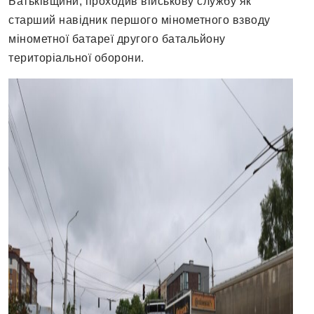
Батьківщини, проходив військову службу як
старший навідник першого мінометного взводу
мінометної батареї другого батальйону
територіальної оборони.