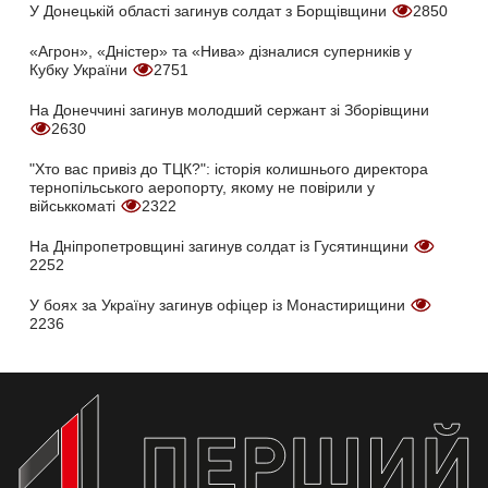
У Донецькій області загинув солдат з Борщівщини
2850
«Агрон», «Дністер» та «Нива» дізналися суперників у
Кубку України
2751
На Донеччині загинув молодший сержант зі Зборівщини
2630
"Хто вас привіз до ТЦК?": історія колишнього директора
тернопільського аеропорту, якому не повірили у
військкоматі
2322
На Дніпропетровщині загинув солдат із Гусятинщини
2252
У боях за Україну загинув офіцер із Монастирищини
2236