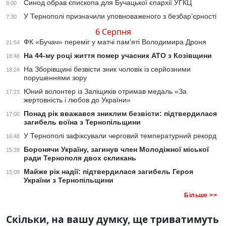
Синод обрав єпископа для Бучацької єпархії УГКЦ
8:00
У Тернополі призначили уповноваженого з безбар’єрності
7:30
6 Серпня
ФК «Бучач» переміг у матчі пам’яті Володимира Дроня
21:54
На 44-му році життя помер учасник АТО з Козівщини
18:46
На Зборівщині безвісти зник чоловік із серйозними
18:24
порушеннями зору
Юний волонтер із Заліщиків отримав медаль «За
17:15
жертовність і любов до України»
Понад рік вважався зниклим безвісти: підтвердилася
17:00
загибель воїна з Тернопільщини
У Тернополі зафіксували черговий температурний рекорд
16:48
Боронячи Україну, загинув член Молодіжної міської
15:39
ради Тернополя двох скликань
Майже рік надії: підтвердилася загибель Героя
15:09
України з Тернопільщини
Більше >>
Скільки, на вашу думку, ще триватимуть