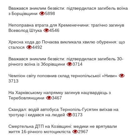
Вважався зниклим безвісти: підтвердилася загибель воїна
з Борщівщини
5898
Непоправна втрата для Кременеччини: трагічно загинув
Всеволод Штука
4546
Хресна хода до Почаєва викликала хвилю обурення: що
сталося
4492
Вважався зниклим безвісти: підтвердилася загибель 30-
річного воїна із Зборівщини
3714
Чемпіон світу поповнив склад тернопільської «Ниви»
3713
На Харківському напрямку загинув нацгвардієць з
Теребовлянщини
3467
Скандал: водій автобуса Тернопіль-Гусятин виїхав на
тротуар і кидався на людей
3173
Смертельна ДТП на Козівщині: медики не врятували
життя 16-річного мотоцикліста
2967