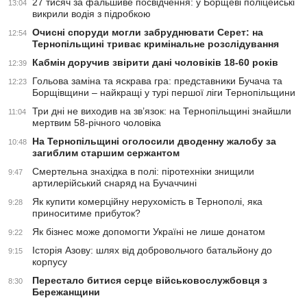
27 тисяч за фальшиве посвідчення: у Борщеві поліцейські
13:04
викрили водія з підробкою
Очисні споруди могли забруднювати Серет: на
12:54
Тернопільщині триває кримінальне розслідування
Кабмін доручив звірити дані чоловіків 18-60 років
12:39
Гольова заміна та яскрава гра: представники Бучача та
12:23
Борщівщини – найкращі у турі першої ліги Тернопільщини
Три дні не виходив на зв’язок: на Тернопільщині знайшли
11:04
мертвим 58-річного чоловіка
На Тернопільщині оголосили дводенну жалобу за
10:48
загиблим старшим сержантом
Смертельна знахідка в полі: піротехніки знищили
9:47
артилерійський снаряд на Бучаччині
Як купити комерційну нерухомість в Тернополі, яка
9:28
приноситиме прибуток?
Як бізнес може допомогти Україні не лише донатом
9:22
Історія Азову: шлях від добровольчого батальйону до
9:15
корпусу
Перестало битися серце військовослужбовця з
8:30
Бережанщини