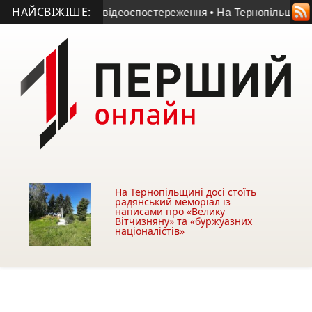
НАЙСВІЖІШЕ:
уличних камер відеоспостереження
• На Тернопільщині держа
На Тернопільщині досі стоїть
радянський меморіал із
написами про «Велику
Вітчизняну» та «буржуазних
націоналістів»