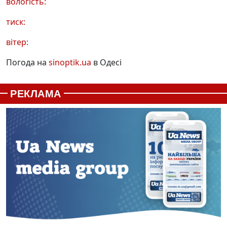
вологість:
тиск:
вітер:
Погода на
sinoptik.ua
в Одесі
РЕКЛАМА