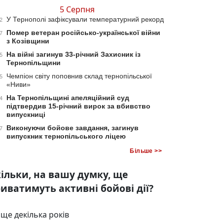
5 Серпня
У Тернополі зафіксували температурний рекорд
2
Помер ветеран російсько-української війни
7
з Козівщини
На війні загинув 33-річний Захисник із
5
Тернопільщини
Чемпіон світу поповнив склад тернопільської
5
«Ниви»
На Тернопільщині апеляційний суд
4
підтвердив 15-річний вирок за вбивство
випускниці
Виконуючи бойове завдання, загинув
7
випускник тернопільського ліцею
Більше >>
ільки, на вашу думку, ще
иватимуть активні бойові дії?
ще декілька років