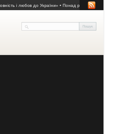
 і любов до України»
• Понад рік вважався зниклим безвісти: 