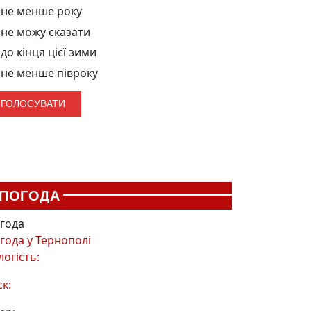
не менше року
не можу сказати
до кінця цієї зими
не менше півроку
ПОГОДА
года
года у
Тернополі
логість:
ск: