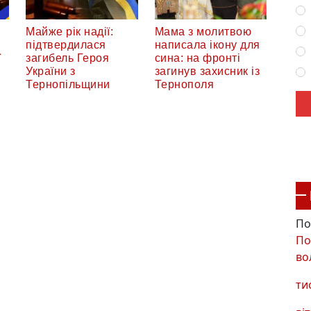
Майже рік надії:
Мама з молитвою
підтвердилася
написала ікону для
ї
загибель Героя
сина: на фронті
України з
загинув захисник із
Тернопільщини
Тернополя
По
По
во
ти