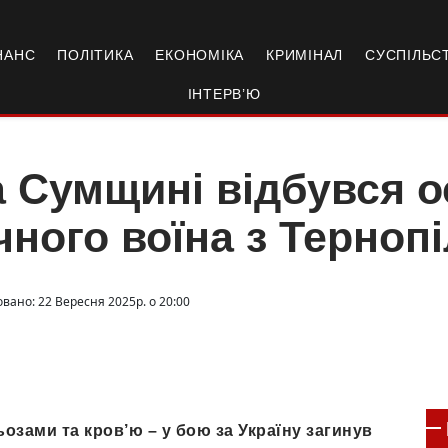
НАНС
ПОЛІТИКА
ЕКОНОМІКА
КРИМІНАЛ
СУСПІЛЬС
ІНТЕРВ’Ю
 Сумщині відбувся ос
чного воїна з Терно
овано: 22 Вересня 2025р. о 20:00
озами та кров’ю – у бою за Україну загинув