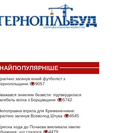
НАЙПОПУЛЯРНІШЕ
рагічно загинув юний футболіст з
Тернопільщини
9057
Вважався зниклим безвісти: підтвердилася
загибель воїна з Борщівщини
5742
Непоправна втрата для Кременеччини:
трагічно загинув Всеволод Штука
4545
Хресна хода до Почаєва викликала хвилю
обурення: що сталося
4479