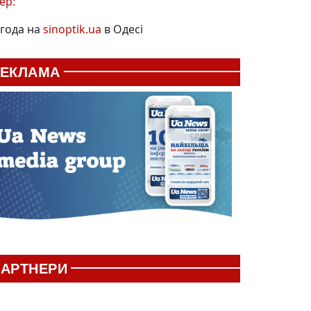
ер:
года на
sinoptik.ua
в Одесі
РЕКЛАМА
АРТНЕРИ