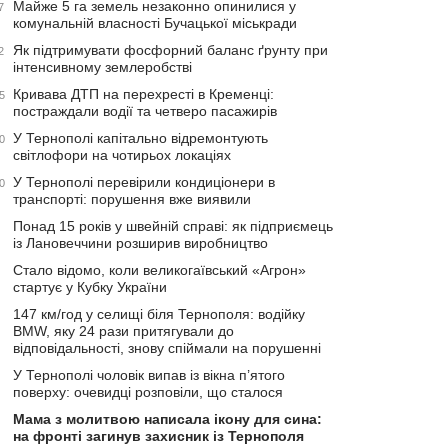
Майже 5 га земель незаконно опинилися у
7
комунальній власності Бучацької міськради
Як підтримувати фосфорний баланс ґрунту при
2
інтенсивному землеробстві
Кривава ДТП на перехресті в Кременці:
5
постраждали водії та четверо пасажирів
У Тернополі капітально відремонтують
0
світлофори на чотирьох локаціях
У Тернополі перевірили кондиціонери в
0
транспорті: порушення вже виявили
Понад 15 років у швейній справі: як підприємець
із Лановеччини розширив виробництво
Стало відомо, коли великогаївський «Агрон»
стартує у Кубку України
147 км/год у селищі біля Тернополя: водійку
BMW, яку 24 рази притягували до
відповідальності, знову спіймали на порушенні
У Тернополі чоловік випав із вікна п’ятого
поверху: очевидці розповіли, що сталося
Мама з молитвою написала ікону для сина:
на фронті загинув захисник із Тернополя