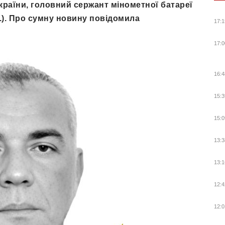
країни, головний сержант мінометної батареї
). Про сумну новину повідомила
17:1
17:0
16:4
15:3
15:0
13:3
13:1
12:4
12:0