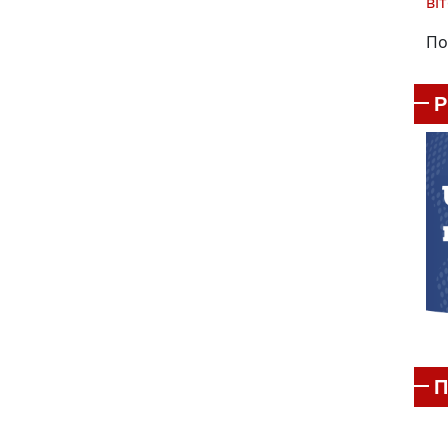
віт
По
П