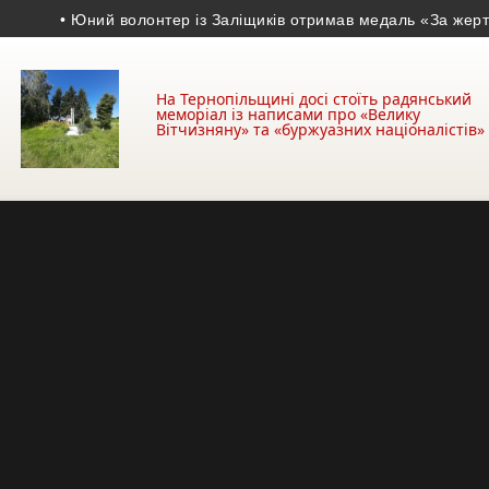
• Юний волонтер із Заліщиків отримав медаль «За жертовність
На Тернопільщині досі стоїть радянський
меморіал із написами про «Велику
Вітчизняну» та «буржуазних націоналістів»