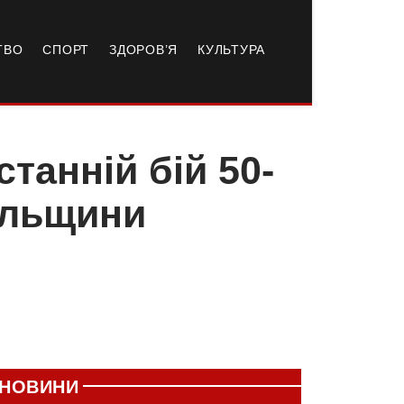
ТВО
СПОРТ
ЗДОРОВ’Я
КУЛЬТУРА
танній бій 50-
пільщини
НОВИНИ