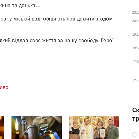
жина та донька…
23:2
кові у міській раді обіцяють повідомити згодом
20:4
19:1
який віддав своє життя за нашу свободу. Герої
18:5
17:5
17:4
иво
Ск
тр