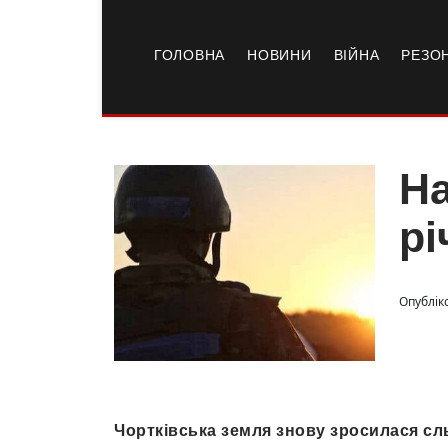
ГОЛОВНА
НОВИНИ
ВІЙНА
РЕЗО
На
рі
Опублік
Чортківська земля знову зросилася сль