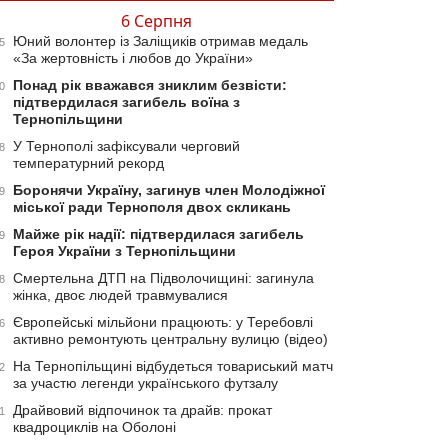
6 Серпня
Юний волонтер із Заліщиків отримав медаль
5
«За жертовність і любов до України»
Понад рік вважався зниклим безвісти:
0
підтвердилася загибель воїна з
Тернопільщини
У Тернополі зафіксували черговий
8
температурний рекорд
Боронячи Україну, загинув член Молодіжної
9
міської ради Тернополя двох скликань
Майже рік надії: підтвердилася загибель
9
Героя України з Тернопільщини
Смертельна ДТП на Підволочищині: загинула
8
жінка, двоє людей травмувалися
Європейські мільйони працюють: у Теребовлі
6
активно ремонтують центральну вулицю (відео)
На Тернопільщині відбудеться товариський матч
2
за участю легенди українського футзалу
Драйвовий відпочинок та драйв: прокат
1
квадроциклів на Оболоні