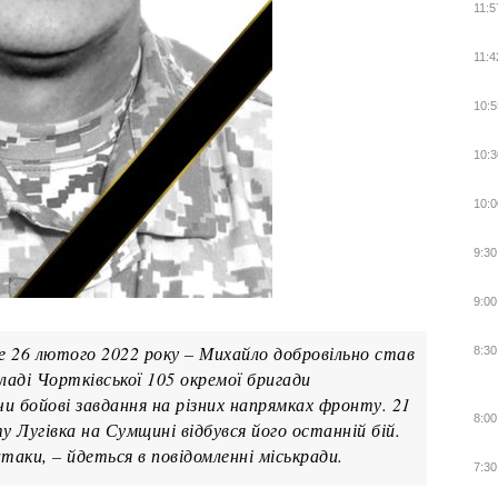
11:5
11:4
10:5
10:3
10:0
9:30
9:00
е 26 лютого 2022 року – Михайло добровільно став
8:30
кладі Чортківської 105 окремої бригади
и бойові завдання на різних напрямках фронту. 21
8:00
у Лугівка на Сумщині відбувся його останній бій.
таки, – йдеться в повідомленні міськради.
7:30