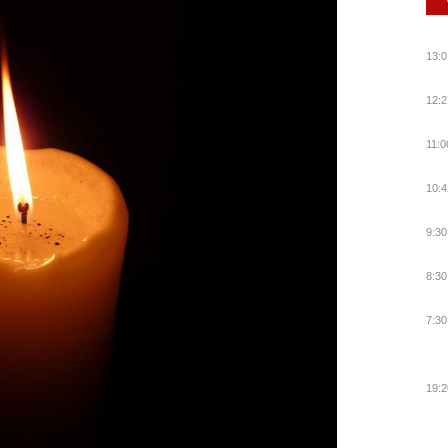
13:0
12:2
11:0
10:4
9:30
8:30
7:30
19:2