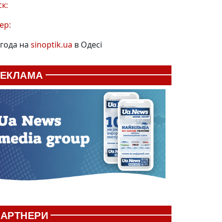
ск:
ер:
года на
sinoptik.ua
в Одесі
РЕКЛАМА
АРТНЕРИ