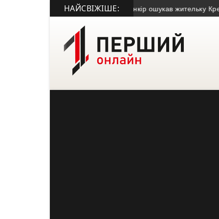
НАЙСВІЖІШЕ:
• Псевдобанкір ошукав жительку Кременця 