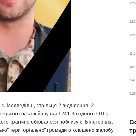
12:5
12:3
12:2
11:0
10:4
9:47
9:28
 с. Медведівці, стрільця 2 відділення, 2
ілецького батальйону в/ч 1241 Західного ОТО,
Ск
го трагічно обірвалося поблизу с. Білогорівка
тр
вської територіальної громади оголошено жалобу