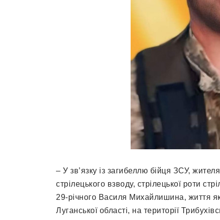
– У зв’язку із загибеллю бійця ЗСУ, жителя
стрілецького взводу, стрілецької роти стр
29-річного Василя Михайлишина, життя яко
Луганської області, на території Трибухі