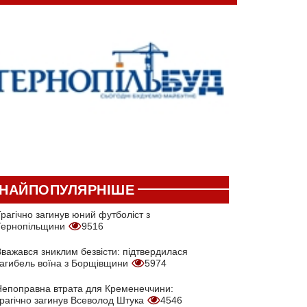
НАЙПОПУЛЯРНІШЕ
рагічно загинув юний футболіст з
Тернопільщини
9516
Вважався зниклим безвісти: підтвердилася
загибель воїна з Борщівщини
5974
Непоправна втрата для Кременеччини:
трагічно загинув Всеволод Штука
4546