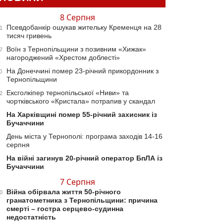
8 Серпня
Псевдобанкір ошукав жительку Кременця на 28
1
тисяч гривень
Воїн з Тернопільщини з позивним «Хижак»
7
нагороджений «Хрестом доблесті»
На Донеччині помер 23-річний прикордонник з
0
Тернопільщини
Ексголкіпер тернопільської «Ниви» та
2
чортківського «Кристала» потрапив у скандал
На Харківщині помер 55-річний захисник із
Бучаччини
День міста у Тернополі: програма заходів 14-16
серпня
На війні загинув 20-річний оператор БпЛА із
Бучаччини
7 Серпня
Війна обірвала життя 50-річного
0
гранатометника з Тернопільщини: причина
смерті – гостра серцево-судинна
недостатність