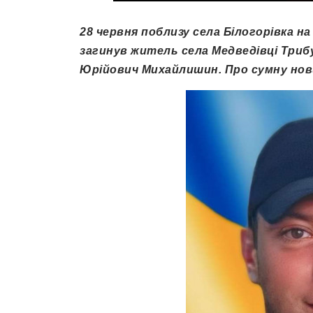
28 червня поблизу села Білогорівка н
загинув житель села Медведівці Трибу
Юрійович Михайлишин. Про сумну нови