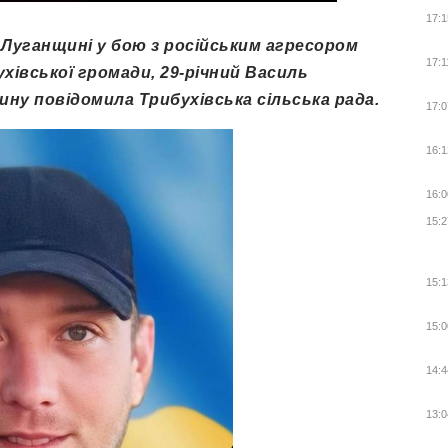
17:1
а Луганщині у бою з російським агресором
17:1
хівської громади, 29-річний Василь
ну повідомила Трибухівська сільська рада.
17:0
16:1
16:0
15:2
15:1
15:0
14:4
13:0