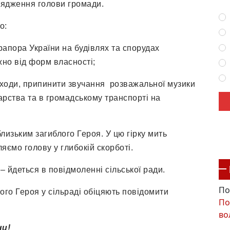
орядження голови громади.
о:
апора України на будівлях та спорудах
жно від форм власності;
аходи, припинити звучання розважальної музики
арства та в громадському транспорті на
лизьким загиблого Героя. У цю гірку мить
яємо голову у глибокій скорботі.
 – йдеться в повідмоленні сільської ради.
По
лого Героя у сільраді обіцяють повідомити
По
во
ни!