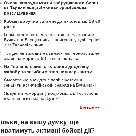
Очисні споруди могли забруднювати Серет:
4
на Тернопільщині триває кримінальне
розслідування
Кабмін доручив звірити дані чоловіків 18-60
9
років
Гольова заміна та яскрава гра: представники
3
Бучача та Борщівщини – найкращі у турі першої
ліги Тернопільщини
Три дні не виходив на зв’язок: на Тернопільщині
4
знайшли мертвим 58-річного чоловіка
На Тернопільщині оголосили дводенну
8
жалобу за загиблим старшим сержантом
Смертельна знахідка в полі: піротехніки
знищили артилерійський снаряд на Бучаччині
Як купити комерційну нерухомість в Тернополі,
яка приноситиме прибуток?
Більше >>
ільки, на вашу думку, ще
иватимуть активні бойові дії?