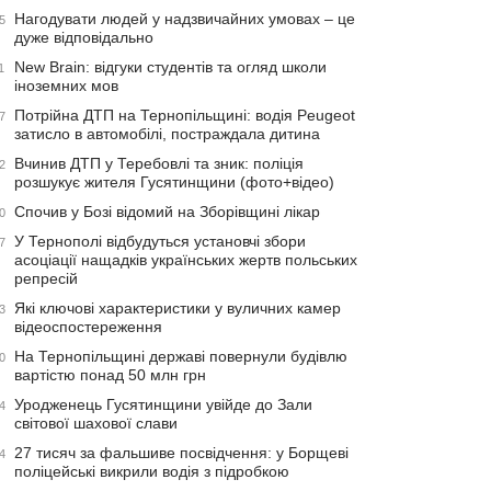
Нагодувати людей у надзвичайних умовах – це
5
дуже відповідально
New Brain: відгуки студентів та огляд школи
1
іноземних мов
Потрійна ДТП на Тернопільщині: водія Peugeot
7
затисло в автомобілі, постраждала дитина
Вчинив ДТП у Теребовлі та зник: поліція
2
розшукує жителя Гусятинщини (фото+відео)
Спочив у Бозі відомий на Зборівщині лікар
0
У Тернополі відбудуться установчі збори
7
асоціації нащадків українських жертв польських
репресій
Які ключові характеристики у вуличних камер
3
відеоспостереження
На Тернопільщині державі повернули будівлю
0
вартістю понад 50 млн грн
Уродженець Гусятинщини увійде до Зали
4
світової шахової слави
27 тисяч за фальшиве посвідчення: у Борщеві
4
поліцейські викрили водія з підробкою