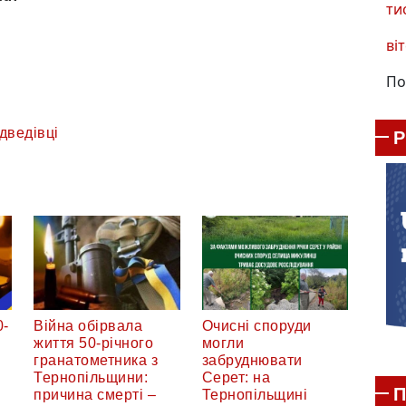
ти
віт
По
дведівці
0-
Війна обірвала
Очисні споруди
життя 50-річного
могли
гранатометника з
забруднювати
Тернопільщини:
Серет: на
П
причина смерті –
Тернопільщині