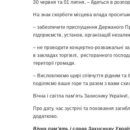
30 червня та 01 липня, – йдеться в розп
На знак скорботи місцева влада проситьм
– забезпечити приспущення Держаного Пр
підприємств, установ, організацій незале
– не проводити концертно-розважальні з
в закладах торгівлі, ресторанного господ
території громади.
– Висловлюємо щирі співчуття рідним та б
поділяємо ваше горе та разом з вами схил
Вічна і світла пам’ять Захиснику України!,
Про дату, час зустрічі та поховання загиб
додатково.
Вічна пам’ять і слава Захиснику Украї