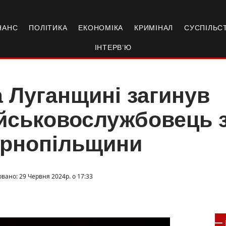
НАНС
ПОЛІТИКА
ЕКОНОМІКА
КРИМІНАЛ
СУСПІЛЬС
ІНТЕРВ’Ю
 Луганщині загинув
йськовослужбовець 
ернопільщини
овано: 29 Червня 2024р. о 17:33