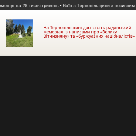
на 28 тисяч гривень
• Воїн з Тернопільщини з позивним «Хижа
На Тернопільщині досі стоїть радянський
меморіал із написами про «Велику
Вітчизняну» та «буржуазних націоналістів»