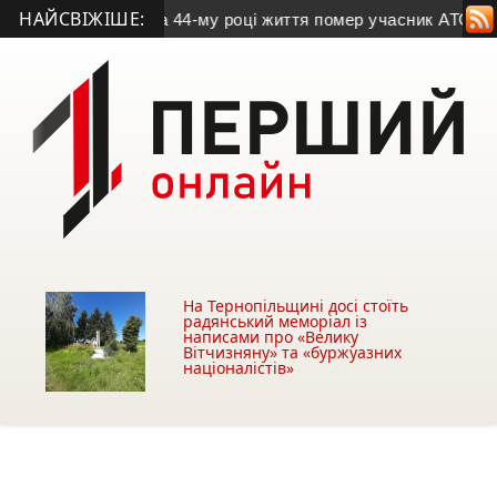
НАЙСВІЖІШЕ:
ра Дроня
• На 44-му році життя помер учасник АТО з Козівщи
На Тернопільщині досі стоїть
радянський меморіал із
написами про «Велику
Вітчизняну» та «буржуазних
націоналістів»