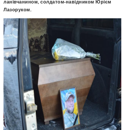
ланівчанином, солдатом-навідником Юрієм
Лазоруком.