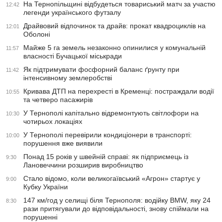
На Тернопільщині відбудеться товариський матч за участю
12:42
легенди українського футзалу
Драйвовий відпочинок та драйв: прокат квадроциклів на
12:01
Оболоні
Майже 5 га земель незаконно опинилися у комунальній
11:57
власності Бучацької міськради
Як підтримувати фосфорний баланс ґрунту при
11:42
інтенсивному землеробстві
Кривава ДТП на перехресті в Кременці: постраждали водії
10:55
та четверо пасажирів
У Тернополі капітально відремонтують світлофори на
10:30
чотирьох локаціях
У Тернополі перевірили кондиціонери в транспорті:
10:00
порушення вже виявили
Понад 15 років у швейній справі: як підприємець із
9:30
Лановеччини розширив виробництво
Стало відомо, коли великогаївський «Агрон» стартує у
9:00
Кубку України
147 км/год у селищі біля Тернополя: водійку BMW, яку 24
8:30
рази притягували до відповідальності, знову спіймали на
порушенні