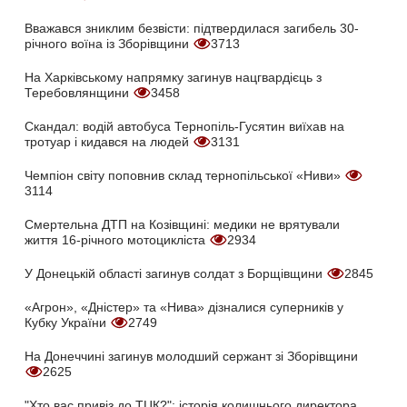
Вважався зниклим безвісти: підтвердилася загибель 30-
річного воїна із Зборівщини
3713
На Харківському напрямку загинув нацгвардієць з
Теребовлянщини
3458
Скандал: водій автобуса Тернопіль-Гусятин виїхав на
тротуар і кидався на людей
3131
Чемпіон світу поповнив склад тернопільської «Ниви»
3114
Смертельна ДТП на Козівщині: медики не врятували
життя 16-річного мотоцикліста
2934
У Донецькій області загинув солдат з Борщівщини
2845
«Агрон», «Дністер» та «Нива» дізналися суперників у
Кубку України
2749
На Донеччині загинув молодший сержант зі Зборівщини
2625
"Хто вас привіз до ТЦК?": історія колишнього директора