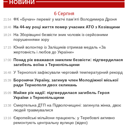
НОВИНИ
6 Серпня
ФК «Бучач» переміг у матчі пам’яті Володимира Дроня
21:54
На 44-му році життя помер учасник АТО з Козівщини
18:46
На Зборівщині безвісти зник чоловік із серйозними
18:24
порушеннями зору
Юний волонтер із Заліщиків отримав медаль «За
17:15
жертовність і любов до України»
Понад рік вважався зниклим безвісти: підтвердилася
17:00
загибель воїна з Тернопільщини
У Тернополі зафіксували черговий температурний рекорд
16:48
Боронячи Україну, загинув член Молодіжної міської
15:39
ради Тернополя двох скликань
Майже рік надії: підтвердилася загибель Героя
15:09
України з Тернопільщини
Смертельна ДТП на Підволочищині: загинула жінка, двоє
13:38
людей травмувалися
Європейські мільйони працюють: у Теребовлі активно
13:16
ремонтують центральну вулицю (відео)