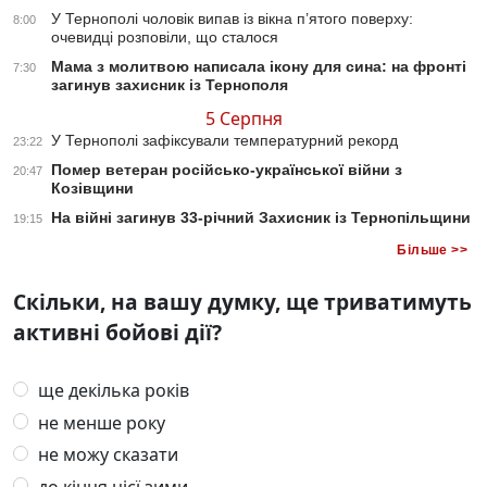
У Тернополі чоловік випав із вікна п’ятого поверху:
8:00
очевидці розповіли, що сталося
Мама з молитвою написала ікону для сина: на фронті
7:30
загинув захисник із Тернополя
5 Серпня
У Тернополі зафіксували температурний рекорд
23:22
Помер ветеран російсько-української війни з
20:47
Козівщини
На війні загинув 33-річний Захисник із Тернопільщини
19:15
Більше >>
Скільки, на вашу думку, ще триватимуть
активні бойові дії?
ще декілька років
не менше року
не можу сказати
до кінця цієї зими