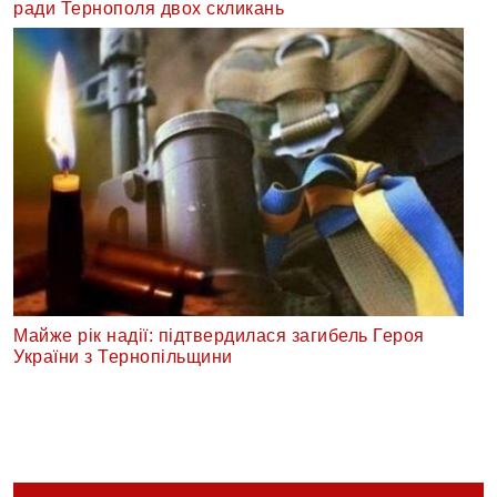
ради Тернополя двох скликань
Майже рік надії: підтвердилася загибель Героя
України з Тернопільщини