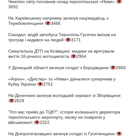
Чемпіон світу поповнив склад тернопільської «Ниви»
3692
На Харківському напрямку загинув нацгвардієць з
Теребовлянщини
3466
Скандал: водій автобуса Тернопіль-Гусятин виїхав на
тротуар і кидався на людей
3171
Смертельна ДТП на Козівщині: медики не врятували
життя 16-річного мотоцикліста
2964
У Донецькій області загинув солдат з Борщівщини
2850
«Агрон», «Дністер» та «Нива» дізналися суперників у
Кубку України
2751
На Донеччині загинув молодший сержант зі Зборівщини
2629
"Хто вас привіз до ТЦК?": історія колишнього директора
тернопільського аеропорту, якому не повірили у
військкоматі
2322
На Дніпропетровщині загинув солдат із Гусятинщини