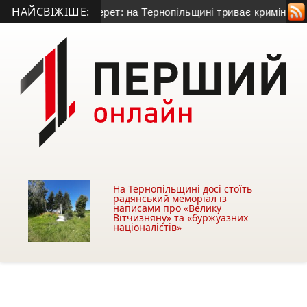
НАЙСВІЖІШЕ:
абруднювати Серет: на Тернопільщині триває кримінальне ро
На Тернопільщині досі стоїть
радянський меморіал із
написами про «Велику
Вітчизняну» та «буржуазних
націоналістів»