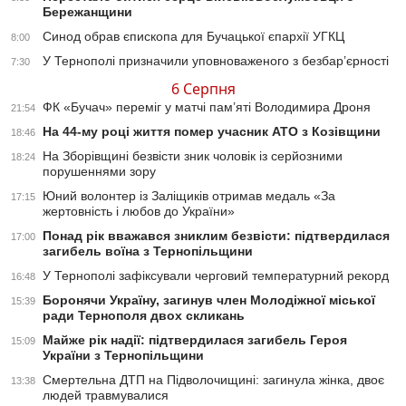
Бережанщини
Синод обрав єпископа для Бучацької єпархії УГКЦ
8:00
У Тернополі призначили уповноваженого з безбар’єрності
7:30
6 Серпня
ФК «Бучач» переміг у матчі пам’яті Володимира Дроня
21:54
На 44-му році життя помер учасник АТО з Козівщини
18:46
На Зборівщині безвісти зник чоловік із серйозними
18:24
порушеннями зору
Юний волонтер із Заліщиків отримав медаль «За
17:15
жертовність і любов до України»
Понад рік вважався зниклим безвісти: підтвердилася
17:00
загибель воїна з Тернопільщини
У Тернополі зафіксували черговий температурний рекорд
16:48
Боронячи Україну, загинув член Молодіжної міської
15:39
ради Тернополя двох скликань
Майже рік надії: підтвердилася загибель Героя
15:09
України з Тернопільщини
Смертельна ДТП на Підволочищині: загинула жінка, двоє
13:38
людей травмувалися