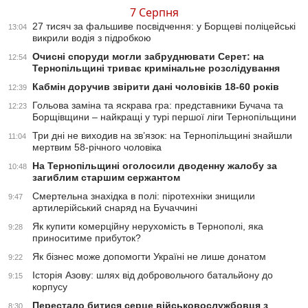
7 Серпня
27 тисяч за фальшиве посвідчення: у Борщеві поліцейські
13:04
викрили водія з підробкою
Очисні споруди могли забруднювати Серет: на
12:54
Тернопільщині триває кримінальне розслідування
Кабмін доручив звірити дані чоловіків 18-60 років
12:39
Гольова заміна та яскрава гра: представники Бучача та
12:23
Борщівщини – найкращі у турі першої ліги Тернопільщини
Три дні не виходив на зв’язок: на Тернопільщині знайшли
11:04
мертвим 58-річного чоловіка
На Тернопільщині оголосили дводенну жалобу за
10:48
загиблим старшим сержантом
Смертельна знахідка в полі: піротехніки знищили
9:47
артилерійський снаряд на Бучаччині
Як купити комерційну нерухомість в Тернополі, яка
9:28
приноситиме прибуток?
Як бізнес може допомогти Україні не лише донатом
9:22
Історія Азову: шлях від добровольчого батальйону до
9:15
корпусу
Перестало битися серце військовослужбовця з
8:30