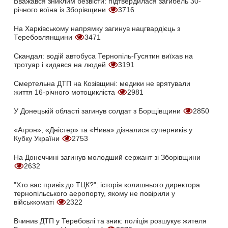
Вважався зниклим безвісти: підтвердилася загибель 30-
річного воїна із Зборівщини
3716
На Харківському напрямку загинув нацгвардієць з
Теребовлянщини
3471
Скандал: водій автобуса Тернопіль-Гусятин виїхав на
тротуар і кидався на людей
3191
Смертельна ДТП на Козівщині: медики не врятували
життя 16-річного мотоцикліста
2981
У Донецькій області загинув солдат з Борщівщини
2850
«Агрон», «Дністер» та «Нива» дізналися суперників у
Кубку України
2753
На Донеччині загинув молодший сержант зі Зборівщини
2632
"Хто вас привіз до ТЦК?": історія колишнього директора
тернопільського аеропорту, якому не повірили у
військкоматі
2322
Вчинив ДТП у Теребовлі та зник: поліція розшукує жителя