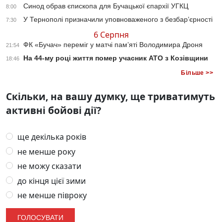
Синод обрав єпископа для Бучацької єпархії УГКЦ
8:00
У Тернополі призначили уповноваженого з безбар’єрності
7:30
6 Серпня
ФК «Бучач» переміг у матчі пам’яті Володимира Дроня
21:54
На 44-му році життя помер учасник АТО з Козівщини
18:46
Більше >>
Скільки, на вашу думку, ще триватимуть
активні бойові дії?
ще декілька років
не менше року
не можу сказати
до кінця цієї зими
не менше півроку