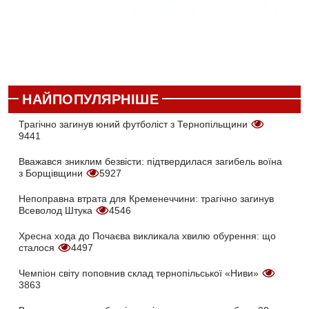
НАЙПОПУЛЯРНІШЕ
Трагічно загинув юний футболіст з Тернопільщини
9441
Вважався зниклим безвісти: підтвердилася загибель воїна
з Борщівщини
5927
Непоправна втрата для Кременеччини: трагічно загинув
Всеволод Штука
4546
Хресна хода до Почаєва викликала хвилю обурення: що
сталося
4497
Чемпіон світу поповнив склад тернопільської «Ниви»
3863