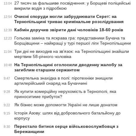
27 тисяч за фальшиве посвідчення: у Борщеві поліцейські
13:04
викрили водія з підробкою
Очисні споруди могли забруднювати Серет: на
12:54
Тернопільщині триває кримінальне розслідування
Кабмін доручив звірити дані чоловіків 18-60 років
12:39
Гольова заміна та яскрава гра: представники Бучача та
12:23
Борщівщини – найкращі у турі першої ліги Тернопільщини
Три дні не виходив на зв’язок: на Тернопільщині знайшли
11:04
мертвим 58-річного чоловіка
На Тернопільщині оголосили дводенну жалобу за
10:48
загиблим старшим сержантом
Смертельна знахідка в полі: піротехніки знищили
9:47
артилерійський снаряд на Бучаччині
Як купити комерційну нерухомість в Тернополі, яка
9:28
приноситиме прибуток?
Як бізнес може допомогти Україні не лише донатом
9:22
Історія Азову: шлях від добровольчого батальйону до
9:15
корпусу
Перестало битися серце військовослужбовця з
8:30
Бережанщини