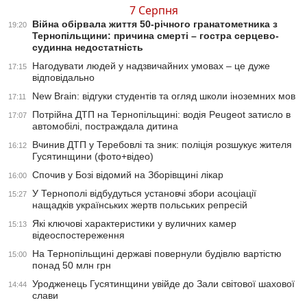
7 Серпня
Війна обірвала життя 50-річного гранатометника з
19:20
Тернопільщини: причина смерті – гостра серцево-
судинна недостатність
Нагодувати людей у надзвичайних умовах – це дуже
17:15
відповідально
New Brain: відгуки студентів та огляд школи іноземних мов
17:11
Потрійна ДТП на Тернопільщині: водія Peugeot затисло в
17:07
автомобілі, постраждала дитина
Вчинив ДТП у Теребовлі та зник: поліція розшукує жителя
16:12
Гусятинщини (фото+відео)
Спочив у Бозі відомий на Зборівщині лікар
16:00
У Тернополі відбудуться установчі збори асоціації
15:27
нащадків українських жертв польських репресій
Які ключові характеристики у вуличних камер
15:13
відеоспостереження
На Тернопільщині державі повернули будівлю вартістю
15:00
понад 50 млн грн
Уродженець Гусятинщини увійде до Зали світової шахової
14:44
слави