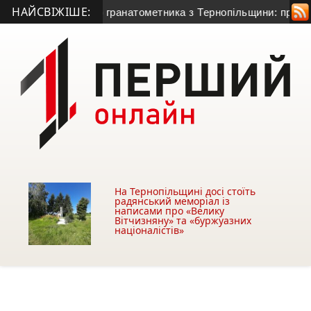
НАЙСВІЖІШЕ:
життя 50-річного гранатометника з Тернопільщини: причина см
На Тернопільщині досі стоїть
радянський меморіал із
написами про «Велику
Вітчизняну» та «буржуазних
націоналістів»