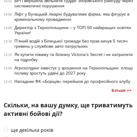
ВРП вирішила звільнити суддю Зборівського райсуду через
16:02
систематичні порушення
Ліфт у Бучацькій лікарні будуватиме фірма, яка фігурує в
14:08
кримінальному провадженні
Директор з Тернопільщини – у ТОП-50 найкращих освітян
14:00
України!
П’яний водій з Білецької громади без прав кинув 5 тисяч
13:18
гривень у службове авто патрульних
Як купити піжаму та білизну Victoria’s Secret і не натрапити
13:10
на підробку
Агрохолдинг інвестує у зрошення на Тернопільщині: площі
13:08
поливу зростуть удвічі до 2027 року
Нападник ФК «Борщів» перейшов до професійного клубу
12:43
Більше >>
Скільки, на вашу думку, ще триватимуть
активні бойові дії?
ще декілька років