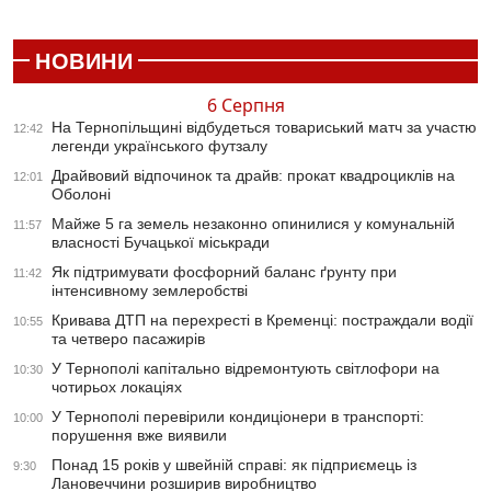
НОВИНИ
6 Серпня
На Тернопільщині відбудеться товариський матч за участю
12:42
легенди українського футзалу
Драйвовий відпочинок та драйв: прокат квадроциклів на
12:01
Оболоні
Майже 5 га земель незаконно опинилися у комунальній
11:57
власності Бучацької міськради
Як підтримувати фосфорний баланс ґрунту при
11:42
інтенсивному землеробстві
Кривава ДТП на перехресті в Кременці: постраждали водії
10:55
та четверо пасажирів
У Тернополі капітально відремонтують світлофори на
10:30
чотирьох локаціях
У Тернополі перевірили кондиціонери в транспорті:
10:00
порушення вже виявили
Понад 15 років у швейній справі: як підприємець із
9:30
Лановеччини розширив виробництво