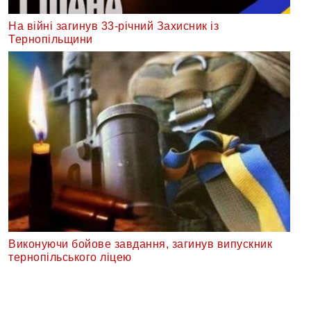
На війні загинув 33-річний Захисник із
Тернопільщини
Виконуючи бойове завдання, загинув випускник
тернопільського ліцею