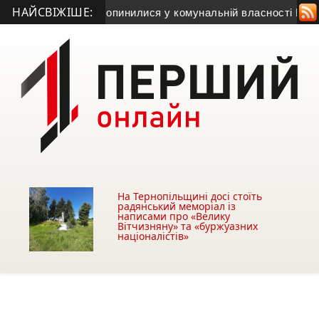
НАЙСВІЖІШЕ:
ель незаконно опинилися у комунальній власності Бучацької 
На Тернопільщині досі стоїть
радянський меморіал із
написами про «Велику
Вітчизняну» та «буржуазних
націоналістів»