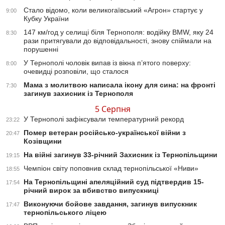
Стало відомо, коли великогаївський «Агрон» стартує у
9:00
Кубку України
147 км/год у селищі біля Тернополя: водійку BMW, яку 24
8:30
рази притягували до відповідальності, знову спіймали на
порушенні
У Тернополі чоловік випав із вікна п’ятого поверху:
8:00
очевидці розповіли, що сталося
Мама з молитвою написала ікону для сина: на фронті
7:30
загинув захисник із Тернополя
5 Серпня
У Тернополі зафіксували температурний рекорд
23:22
Помер ветеран російсько-української війни з
20:47
Козівщини
На війні загинув 33-річний Захисник із Тернопільщини
19:15
Чемпіон світу поповнив склад тернопільської «Ниви»
18:55
На Тернопільщині апеляційний суд підтвердив 15-
17:54
річний вирок за вбивство випускниці
Виконуючи бойове завдання, загинув випускник
17:47
тернопільського ліцею