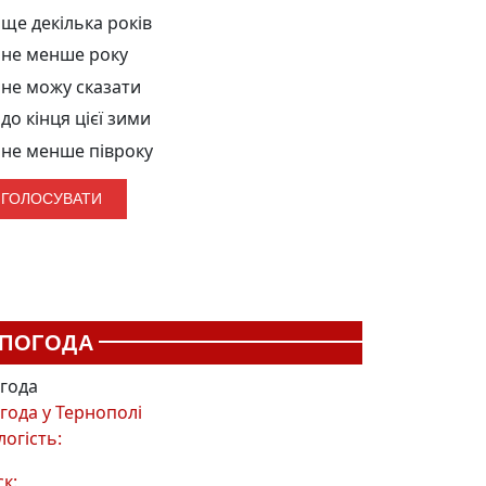
ще декілька років
не менше року
не можу сказати
до кінця цієї зими
не менше півроку
ПОГОДА
года
года у
Тернополі
логість:
ск: