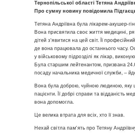
Тернопільської області Тетяна Андріївн
Про сумну новину повідомила Підгаєць
Тетяна Андріївна була лікарем-акушер-гін
Вона присвятила своє життя медицині, р
дітей з’явитися на цей світ. Її професійн
де вона працювала до останнього часу. О
у військовому підрозділі як лікар, викону
Була старшим лейтенантом, призвана 24.0
посаду начальника медичної служби, – йде
Вона була доброю, чуйною людиною, яку 
пацієнти. Її добрі справи та відданість м
вона допомогла.
Це велика втрата для всіх, хто її знав.
Нехай світла пам’ять про Тетяну Андріїв