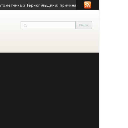
тника з Тернопільщини: причина смерті – гостра серцево-судин