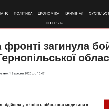
НАНС
ПОЛІТИКА
ЕКОНОМІКА
КРИМІНАЛ
СУСПІЛЬС
ІНТЕРВ’Ю
 фронті загинула бо
Тернопільської облас
вано: 1 Вересня 2025р. о 16:47
я відійшла у вічність військова медикиня з