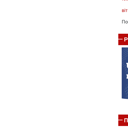
віт
По
П