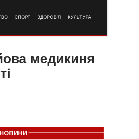
ТВО
СПОРТ
ЗДОРОВ’Я
КУЛЬТУРА
йова медикиня
ті
НОВИНИ