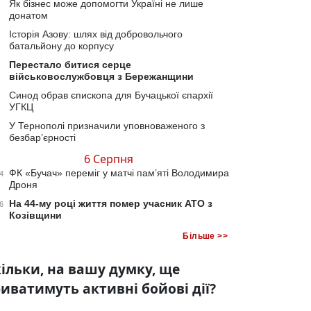
Як бізнес може допомогти Україні не лише
донатом
Історія Азову: шлях від добровольчого
батальйону до корпусу
Перестало битися серце
військовослужбовця з Бережанщини
Синод обрав єпископа для Бучацької єпархії
УГКЦ
У Тернополі призначили уповноваженого з
безбар’єрності
6 Серпня
ФК «Бучач» переміг у матчі пам’яті Володимира
4
Дроня
На 44-му році життя помер учасник АТО з
6
Козівщини
Більше >>
ільки, на вашу думку, ще
иватимуть активні бойові дії?