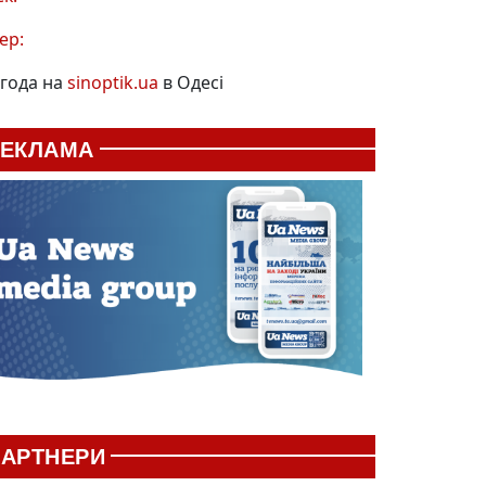
ер:
года на
sinoptik.ua
в Одесі
РЕКЛАМА
АРТНЕРИ