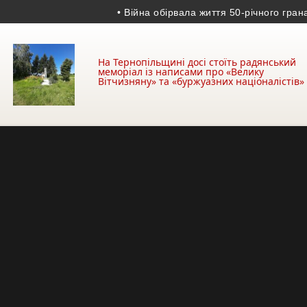
• Війна обірвала життя 50-річного гранатоме
На Тернопільщині досі стоїть радянський
меморіал із написами про «Велику
Вітчизняну» та «буржуазних націоналістів»