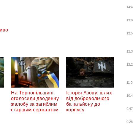
14:4
13:0
иво
12:5
12:3
12:2
11:0
На Тернопільщині
Історія Азову: шлях
10:4
оголосили дводенну
від добровольчого
жалобу за загиблим
батальйону до
9:47
старшим сержантом
корпусу
9:28