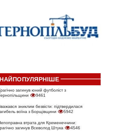
НАЙПОПУЛЯРНІШЕ
рагічно загинув юний футболіст з
Тернопільщини
9461
Вважався зниклим безвісти: підтвердилася
загибель воїна з Борщівщини
5942
Непоправна втрата для Кременеччини:
трагічно загинув Всеволод Штука
4546