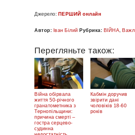
Джерело:
ПЕРШИЙ онлайн
Автор:
Іван Білий
Рубрика:
ВІЙНА
,
Важл
Перегляньте також:
Війна обірвала
Кабмін доручив
життя 50-річного
звірити дані
гранатометника з
чоловіків 18-60
Тернопільщини:
років
причина смерті –
гостра серцево-
судинна
недостатність