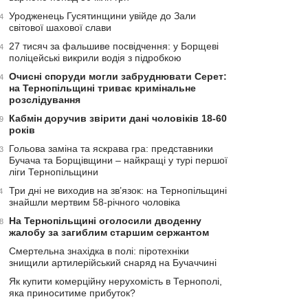
Уродженець Гусятинщини увійде до Зали
4
світової шахової слави
27 тисяч за фальшиве посвідчення: у Борщеві
4
поліцейські викрили водія з підробкою
Очисні споруди могли забруднювати Серет:
4
на Тернопільщині триває кримінальне
розслідування
Кабмін доручив звірити дані чоловіків 18-60
9
років
Гольова заміна та яскрава гра: представники
3
Бучача та Борщівщини – найкращі у турі першої
ліги Тернопільщини
Три дні не виходив на зв’язок: на Тернопільщині
4
знайшли мертвим 58-річного чоловіка
На Тернопільщині оголосили дводенну
8
жалобу за загиблим старшим сержантом
Смертельна знахідка в полі: піротехніки
знищили артилерійський снаряд на Бучаччині
Як купити комерційну нерухомість в Тернополі,
яка приноситиме прибуток?