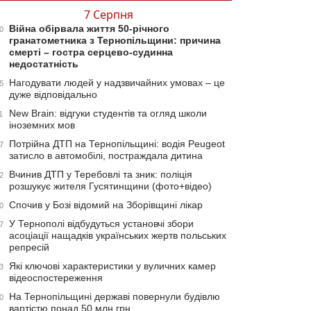
7 Серпня
Війна обірвала життя 50-річного
0
гранатометника з Тернопільщини: причина
смерті – гостра серцево-судинна
недостатність
Нагодувати людей у надзвичайних умовах – це
5
дуже відповідально
New Brain: відгуки студентів та огляд школи
1
іноземних мов
Потрійна ДТП на Тернопільщині: водія Peugeot
7
затисло в автомобілі, постраждала дитина
Вчинив ДТП у Теребовлі та зник: поліція
2
розшукує жителя Гусятинщини (фото+відео)
Спочив у Бозі відомий на Зборівщині лікар
0
У Тернополі відбудуться установчі збори
7
асоціації нащадків українських жертв польських
репресій
Які ключові характеристики у вуличних камер
3
відеоспостереження
На Тернопільщині державі повернули будівлю
0
вартістю понад 50 млн грн