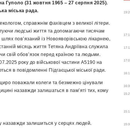
а Гуполо (31 жовтня 1965 – 27 серпня 2025).
ка міська рада.
19:2
екологом, справжнім фахівцем з великої літери.
ятуючи людські життя та допомагаючи тисячам
17:1
ий шлях пов’язаний із Новояворівською лікарнею,
станній місяць життя Тетяна Андріївна служила
17:1
ючи свій обов’язок перед країною та людьми.
17:0
7.2025 року до військової частини А5190 на
ться в повідомленні Підгаєцької міської ради.
16:1
щиро поважали колеги та безмежно цінували
16:0
едицині назавжди залишаться в пам’яті тих, кому
15:2
15:1
ну назавжди залишиться у серцях людей.
15:0