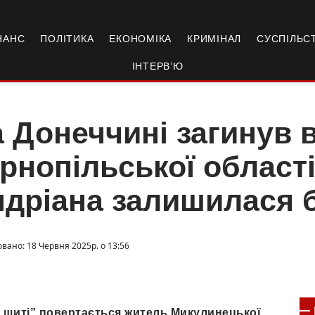
НАНС
ПОЛІТИКА
ЕКОНОМІКА
КРИМІНАЛ
СУСПІЛЬС
ІНТЕРВ’Ю
 Донеччині загинув в
рнопільської області
дріана залишилася б
овано: 18 Червня 2025р. о 13:56
на щиті” повертається житель Микулинецької