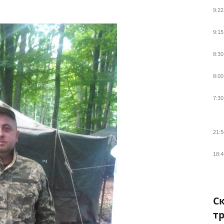
9:22
9:15
8:30
8:00
7:30
21:5
18:4
Ск
тр