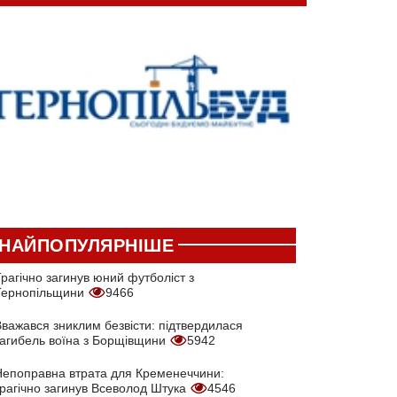
НАЙПОПУЛЯРНІШЕ
рагічно загинув юний футболіст з
Тернопільщини
9466
Вважався зниклим безвісти: підтвердилася
загибель воїна з Борщівщини
5942
Непоправна втрата для Кременеччини:
трагічно загинув Всеволод Штука
4546