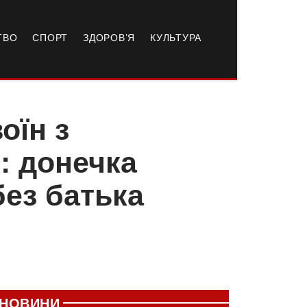
ТВО
СПОРТ
ЗДОРОВ’Я
КУЛЬТУРА
оїн з
: донечка
ез батька
НОВИНИ