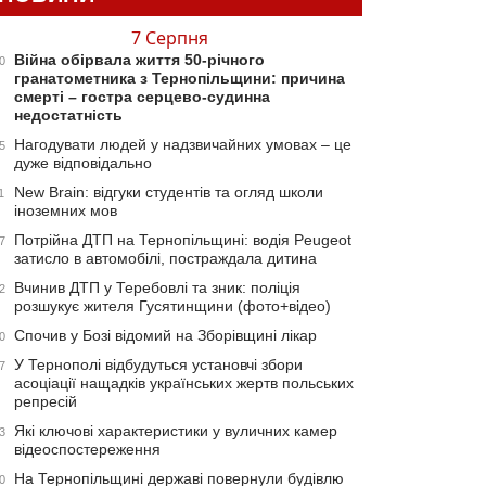
7 Серпня
Війна обірвала життя 50-річного
0
гранатометника з Тернопільщини: причина
смерті – гостра серцево-судинна
недостатність
Нагодувати людей у надзвичайних умовах – це
5
дуже відповідально
New Brain: відгуки студентів та огляд школи
1
іноземних мов
Потрійна ДТП на Тернопільщині: водія Peugeot
7
затисло в автомобілі, постраждала дитина
Вчинив ДТП у Теребовлі та зник: поліція
2
розшукує жителя Гусятинщини (фото+відео)
Спочив у Бозі відомий на Зборівщині лікар
0
У Тернополі відбудуться установчі збори
7
асоціації нащадків українських жертв польських
репресій
Які ключові характеристики у вуличних камер
3
відеоспостереження
На Тернопільщині державі повернули будівлю
0