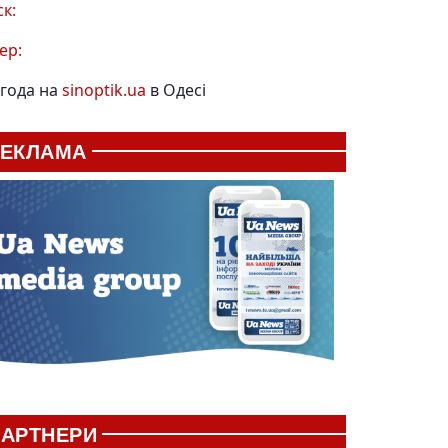
ск:
ер:
года на
sinoptik.ua
в Одесі
РЕКЛАМА
АРТНЕРИ