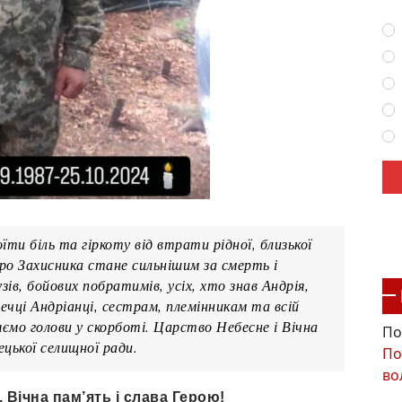
ти біль та гіркоту від втрати рідної, близької
ро Захисника стане сильнішим за смерть і
ів, бойових побратимів, усіх, хто знав Андрія,
ечці Андріанці, сестрам, племінникам та всій
яємо голови у скорботі. Царство Небесне і Вічна
По
ецької селищної ради.
По
во
 Вічна пам’ять і слава Герою!