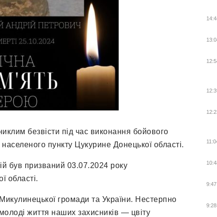
14:4
13:0
12:5
12:3
12:2
никлим безвісти під час виконання бойового
11:0
і населеного пункту Цукурине Донецької області.
10:4
ій був призваний 03.07.2024 року
ї області.
9:47
, Микулинецької громади та України. Нестерпно
9:28
молоді життя наших захисників — цвіту