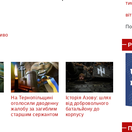
ти
віт
По
иво
На Тернопільщині
Історія Азову: шлях
оголосили дводенну
від добровольчого
жалобу за загиблим
батальйону до
старшим сержантом
корпусу
П