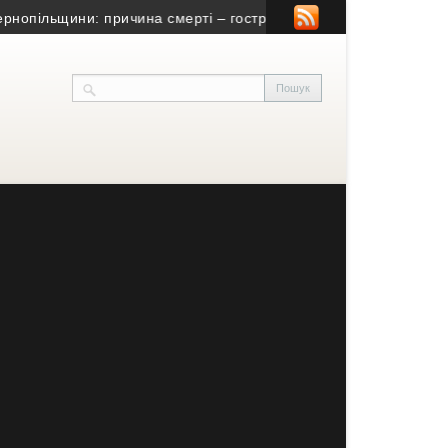
ільщини: причина смерті – гостра серцево-судинна недостатніс