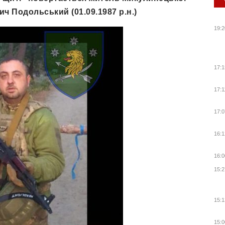
ич Подольський (01.09.1987 р.н.)
19:2
17:1
17:1
17:0
16:1
16:0
15:2
15:1
15:0