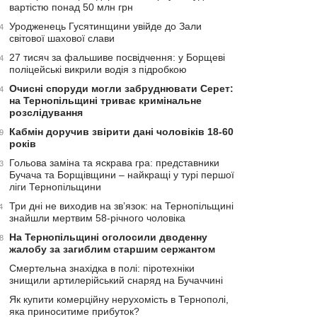
вартістю понад 50 млн грн
Уродженець Гусятинщини увійде до Зали
4
світової шахової слави
27 тисяч за фальшиве посвідчення: у Борщеві
4
поліцейські викрили водія з підробкою
Очисні споруди могли забруднювати Серет:
4
на Тернопільщині триває кримінальне
розслідування
Кабмін доручив звірити дані чоловіків 18-60
9
років
Гольова заміна та яскрава гра: представники
3
Бучача та Борщівщини – найкращі у турі першої
ліги Тернопільщини
Три дні не виходив на зв’язок: на Тернопільщині
4
знайшли мертвим 58-річного чоловіка
На Тернопільщині оголосили дводенну
8
жалобу за загиблим старшим сержантом
Смертельна знахідка в полі: піротехніки
знищили артилерійський снаряд на Бучаччині
Як купити комерційну нерухомість в Тернополі,
яка приноситиме прибуток?