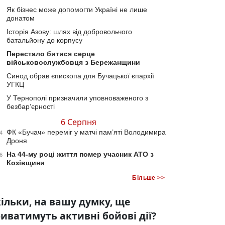
Як бізнес може допомогти Україні не лише
донатом
Історія Азову: шлях від добровольчого
батальйону до корпусу
Перестало битися серце
військовослужбовця з Бережанщини
Синод обрав єпископа для Бучацької єпархії
УГКЦ
У Тернополі призначили уповноваженого з
безбар’єрності
6 Серпня
ФК «Бучач» переміг у матчі пам’яті Володимира
4
Дроня
На 44-му році життя помер учасник АТО з
6
Козівщини
Більше >>
ільки, на вашу думку, ще
иватимуть активні бойові дії?