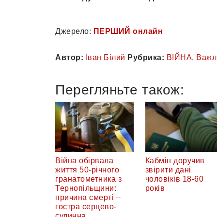
Джерело:
ПЕРШИЙ онлайн
Автор:
Іван Білий
Рубрика:
ВІЙНА
,
Важл
Перегляньте також:
Війна обірвала
Кабмін доручив
життя 50-річного
звірити дані
гранатометника з
чоловіків 18-60
Тернопільщини:
років
причина смерті –
гостра серцево-
судинна