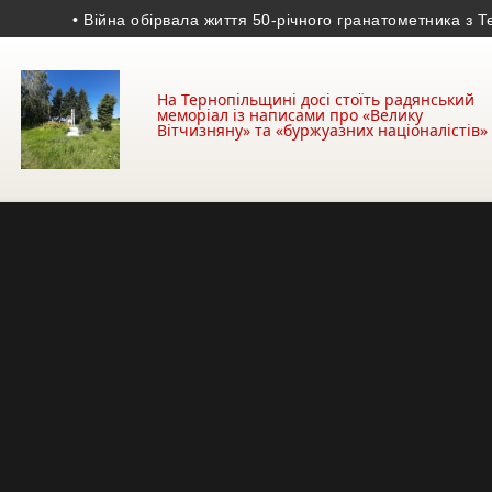
• Війна обірвала життя 50-річного гранатометника з Терноп
На Тернопільщині досі стоїть радянський
меморіал із написами про «Велику
Вітчизняну» та «буржуазних націоналістів»