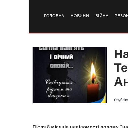
ГОЛОВНА
НОВИНИ
ВІЙНА
РЕЗО
На
Те
Ан
Опублік
Після 8 місяців невідомості додому “