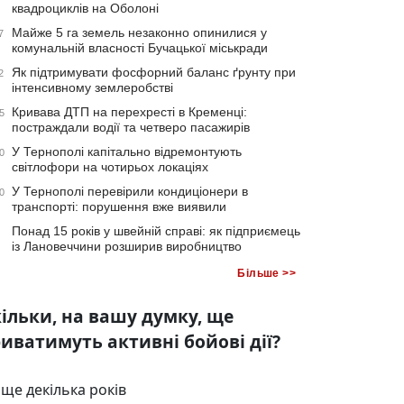
квадроциклів на Оболоні
Майже 5 га земель незаконно опинилися у
7
комунальній власності Бучацької міськради
Як підтримувати фосфорний баланс ґрунту при
2
інтенсивному землеробстві
Кривава ДТП на перехресті в Кременці:
5
постраждали водії та четверо пасажирів
У Тернополі капітально відремонтують
0
світлофори на чотирьох локаціях
У Тернополі перевірили кондиціонери в
0
транспорті: порушення вже виявили
Понад 15 років у швейній справі: як підприємець
із Лановеччини розширив виробництво
Більше >>
ільки, на вашу думку, ще
иватимуть активні бойові дії?
ще декілька років