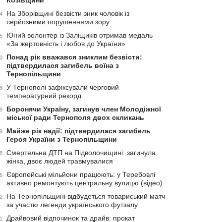
Козівщини
На Зборівщині безвісти зник чоловік із
4
серйозними порушеннями зору
Юний волонтер із Заліщиків отримав медаль
5
«За жертовність і любов до України»
Понад рік вважався зниклим безвісти:
0
підтвердилася загибель воїна з
Тернопільщини
У Тернополі зафіксували черговий
8
температурний рекорд
Боронячи Україну, загинув член Молодіжної
9
міської ради Тернополя двох скликань
Майже рік надії: підтвердилася загибель
9
Героя України з Тернопільщини
Смертельна ДТП на Підволочищині: загинула
8
жінка, двоє людей травмувалися
Європейські мільйони працюють: у Теребовлі
6
активно ремонтують центральну вулицю (відео)
На Тернопільщині відбудеться товариський матч
2
за участю легенди українського футзалу
Драйвовий відпочинок та драйв: прокат
1