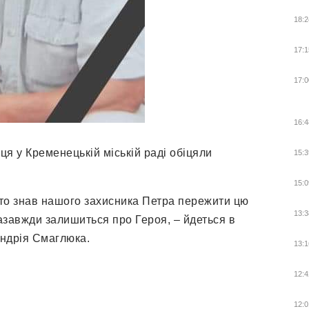
18:2
17:1
17:0
16:4
ця у Кременецькій міській раді обіцяли
15:3
15:0
 хто знав нашого захисника Петра пережити цю
13:3
азавжди залишиться про Героя, – йдеться в
Андрія Смаглюка.
13:1
12:4
12:0