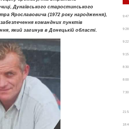
чиці, Дунаївського старостинського
ра Ярославовича (1972 року народження),
9:47
 забезпечення командних пунктів
9:28
ня, який загинув в Донецькій області.
9:22
9:15
8:30
8:00
7:30
21:5
18:4