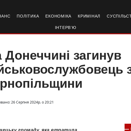
НАНС
ПОЛІТИКА
ЕКОНОМІКА
КРИМІНАЛ
СУСПІЛЬС
ІНТЕРВ’Ю
 Донеччині загинув
йськовослужбовець 
ернопільщини
овано: 26 Серпня 2024р. о 20:21
енецьку громаду, яка втратила