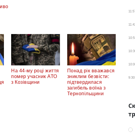
иво
11:5
11:4
10:5
10:3
10:0
На 44-му році життя
Понад рік вважався
помер учасник АТО
зниклим безвісти:
9:30
ця
з Козівщини
підтвердилася
загибель воїна з
Тернопільщини
Ск
тр