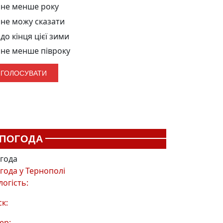
не менше року
не можу сказати
до кінця цієї зими
не менше півроку
ПОГОДА
года
года у
Тернополі
логість:
ск:
ер: