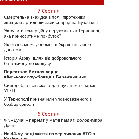
7 Серпня
Смертельна знахідка в полі: піротехніки
знищили артилерійський снаряд на Бучаччині
Як купити комерційну нерухомість в Тернополі,
яка приноситиме прибуток?
Як бізнес може допомогти Україні не лише
донатом
Історія Азову: шлях від добровольчого
батальйону до корпусу
Перестало битися серце
військовослужбовця з Бережанщини
Синод обрав єпископа для Бучацької єпархії
УГКЦ
У Тернополі призначили уповноваженого з
безбар’єрності
6 Серпня
ФК «Бучач» переміг у матчі пам’яті Володимира
4
Дроня
На 44-му році життя помер учасник АТО з
6