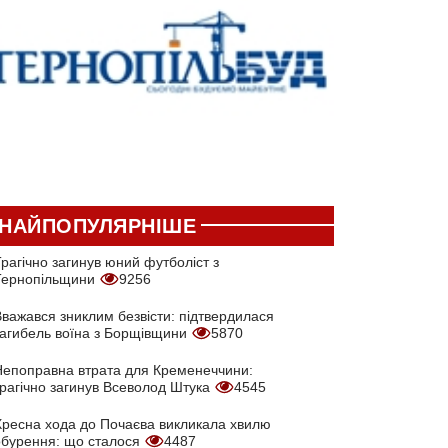
НАЙПОПУЛЯРНІШЕ
рагічно загинув юний футболіст з
Тернопільщини
9256
Вважався зниклим безвісти: підтвердилася
загибель воїна з Борщівщини
5870
Непоправна втрата для Кременеччини:
трагічно загинув Всеволод Штука
4545
Хресна хода до Почаєва викликала хвилю
обурення: що сталося
4487