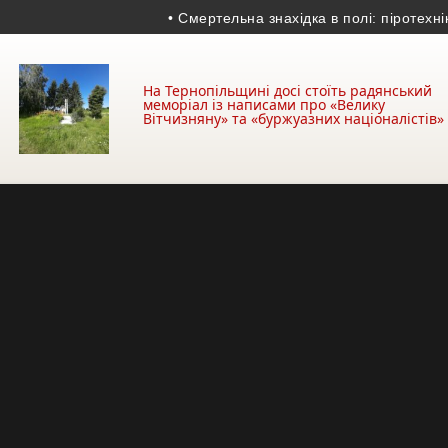
• Смертельна знахідка в полі: піротехніки зн
На Тернопільщині досі стоїть радянський
меморіал із написами про «Велику
Вітчизняну» та «буржуазних націоналістів»