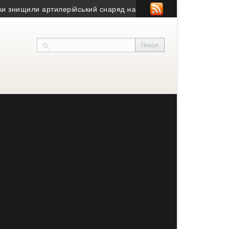
ищили артилерійський снаряд на Бучаччині
• Як купити комерцій