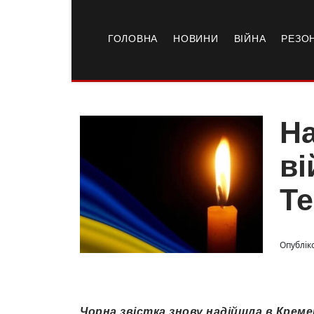
ГОЛОВНА
НОВИНИ
ВІЙНА
РЕЗО
На
ві
Т
Опублік
Чорна звістка знову надійшла в Крем