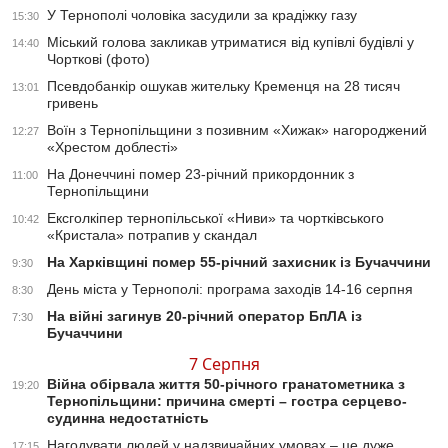
У Тернополі чоловіка засудили за крадіжку газу
15:30
Міський голова закликав утриматися від купівлі будівлі у
14:40
Чорткові (фото)
Псевдобанкір ошукав жительку Кременця на 28 тисяч
13:01
гривень
Воїн з Тернопільщини з позивним «Хижак» нагороджений
12:27
«Хрестом доблесті»
На Донеччині помер 23-річний прикордонник з
11:00
Тернопільщини
Ексголкіпер тернопільської «Ниви» та чортківського
10:42
«Кристала» потрапив у скандал
На Харківщині помер 55-річний захисник із Бучаччини
9:30
День міста у Тернополі: програма заходів 14-16 серпня
8:30
На війні загинув 20-річний оператор БпЛА із
7:30
Бучаччини
7 Серпня
Війна обірвала життя 50-річного гранатометника з
19:20
Тернопільщини: причина смерті – гостра серцево-
судинна недостатність
Нагодувати людей у надзвичайних умовах – це дуже
17:15