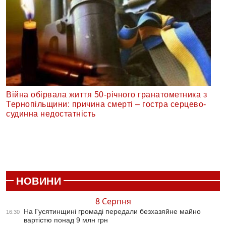
Війна обірвала життя 50-річного гранатометника з
Тернопільщини: причина смерті – гостра серцево-
судинна недостатність
НОВИНИ
8 Серпня
На Гусятинщині громаді передали безхазяйне майно
16:30
вартістю понад 9 млн грн