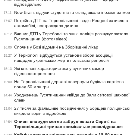
відповідально
New Brain: відгуки студентів та огляд школи іноземних мов
17:11
Потрійна ДТП на Тернопільщині: водія Peugeot затисло в
17:07
автомобілі, постраждала дитина
Вчинив ДТП у Теребовлі та зник: поліція розшукує жителя
16:12
Гусятинщини (фото+відео)
Спочив у Бозі відомий на Зборівщині лікар
16:00
У Тернополі відбудуться установчі збори асоціації
15:27
нащадків українських жертв польських репресій
Які ключові характеристики у вуличних камер
15:13
відеоспостереження
На Тернопільщині державі повернули будівлю вартістю
15:00
понад 50 млн грн
Уродженець Гусятинщини увійде до Зали світової шахової
14:44
слави
27 тисяч за фальшиве посвідчення: у Борщеві поліцейські
13:04
викрили водія з підробкою
Очисні споруди могли забруднювати Серет: на
12:54
Тернопільщині триває кримінальне розслідування
Кабмін доручив звірити дані чоловіків 18-60 років