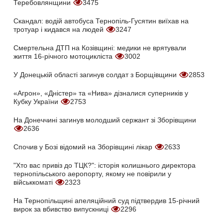
Теребовлянщини
3475
Скандал: водій автобуса Тернопіль-Гусятин виїхав на
тротуар і кидався на людей
3247
Смертельна ДТП на Козівщині: медики не врятували
життя 16-річного мотоцикліста
3002
У Донецькій області загинув солдат з Борщівщини
2853
«Агрон», «Дністер» та «Нива» дізналися суперників у
Кубку України
2753
На Донеччині загинув молодший сержант зі Зборівщини
2636
Спочив у Бозі відомий на Зборівщині лікар
2633
"Хто вас привіз до ТЦК?": історія колишнього директора
тернопільського аеропорту, якому не повірили у
військкоматі
2323
На Тернопільщині апеляційний суд підтвердив 15-річний
вирок за вбивство випускниці
2296