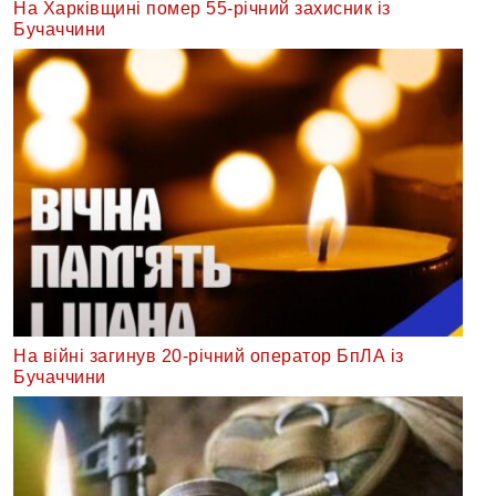
На Харківщині помер 55-річний захисник із
Бучаччини
На війні загинув 20-річний оператор БпЛА із
Бучаччини