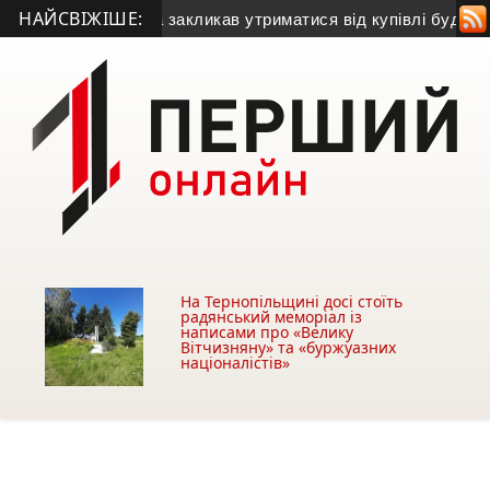
НАЙСВІЖІШЕ:
ький голова закликав утриматися від купівлі будівлі у Чортко
На Тернопільщині досі стоїть
радянський меморіал із
написами про «Велику
Вітчизняну» та «буржуазних
націоналістів»