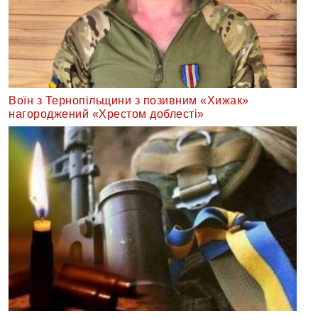
Воїн з Тернопільщини з позивним «Хижак»
нагороджений «Хрестом доблесті»