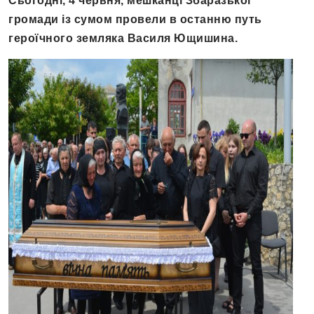
Сьогодні, 4 червня, мешканці Збаразької
громади із сумом провели в останню путь
героїчного земляка Василя Ющишина.