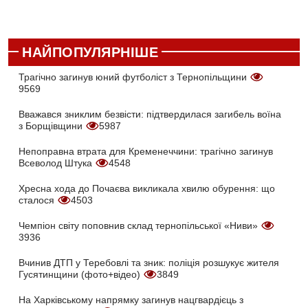
НАЙПОПУЛЯРНІШЕ
Трагічно загинув юний футболіст з Тернопільщини
9569
Вважався зниклим безвісти: підтвердилася загибель воїна
з Борщівщини
5987
Непоправна втрата для Кременеччини: трагічно загинув
Всеволод Штука
4548
Хресна хода до Почаєва викликала хвилю обурення: що
сталося
4503
Чемпіон світу поповнив склад тернопільської «Ниви»
3936
Вчинив ДТП у Теребовлі та зник: поліція розшукує жителя
Гусятинщини (фото+відео)
3849
На Харківському напрямку загинув нацгвардієць з